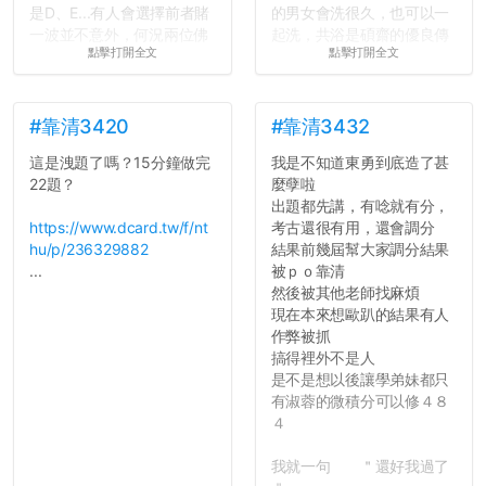
是D、E...有人會選擇前者賭
的男女會洗很久，也可以一
一波並不意外，何況兩位佛
起洗，共浴是碩齋的優良傳
點擊打開全文
點擊打開全文
心教授看起來要輕輕放下
統呢！
了，之後履歷不會留下汙
7.歡迎其他碩齋夥伴分享~
點...，希望這次事件不要助
如果有任何想要我推薦的宿
長作弊的風氣。
舍房間，都歡迎留言讓我知
#靠清3420
#靠清3432
道...
這是洩題了嗎？15分鐘做完
我是不知道東勇到底造了甚
反正老人我明天就要搬離新
22題？
麼孽啦
竹，之後如何發展與我無
出題都先講，有唸就有分，
關，就當最後一天發個牢騷
https://www.dcard.tw/f/nt
考古還很有用，還會調分
吧XD，祝學弟妹們修課順利
hu/p/236329882
結果前幾屆幫大家調分結果
~~...
...
被ｐｏ靠清
然後被其他老師找麻煩
現在本來想歐趴的結果有人
作弊被抓
搞得裡外不是人
是不是想以後讓學弟妹都只
有淑蓉的微積分可以修４８
４
我就一句 ＂還好我過了