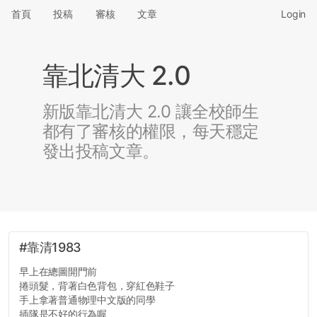
首頁
投稿
審核
文章
Login
靠北清大 2.0
新版靠北清大 2.0 讓全校師生
都有了審核的權限，每天穩定
發出投稿文章。
#靠清1983
早上在總圖開門前
捲頭髮，背著白色背包，穿紅色鞋子
手上拿著普通物理中文版的同學
插隊是不好的行為喔