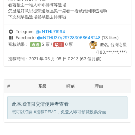
看著後面一堆人乖乖排隊等進場
怎麼還好意思從旁邊展區晃一晃看一看就跑到隊伍裡啊
下次想早點進場就早點去排隊啦
Telegram:
@
xNTHU
/1994
Facebook:
@
xNTHU2.0
/297283068646248
(13 likes)
審核結果：
5
票 /
0
票
匿名, 台灣之星
通過
駁回
(180.***.***.***)
投稿時間：
2021 年 05 月 08 日 02:13 (63 個月前)
#
系級
暱稱
理由
此區域僅限交清使用者查看
您可以打開
#投稿DEMO
，免登入即可預覽投票介面