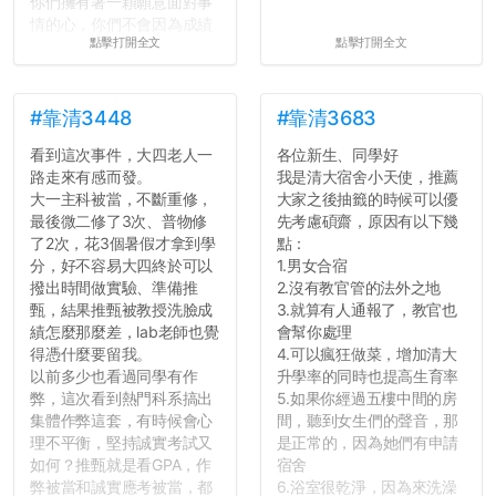
你們擁有著一顆願意面對事
情的心，你們不會因為成績
點擊打開全文
點擊打開全文
壓力而選擇逃避(作弊)，在
這一點上你們做的比那些作
弊的同學好太多了，雖然成
績無法體現你們的努力，但
#靠清3448
#靠清3683
往後你們正直的態度一定會
看到這次事件，大四老人一
各位新生、同學好
讓你們在社會上適應得更
路走來有感而發。
我是清大宿舍小天使，推薦
好。最後，那些作弊的同
大一主科被當，不斷重修，
大家之後抽籤的時候可以優
學，你們要瞭解到作弊對你
最後微二修了3次、普物修
先考慮碩齋，原因有以下幾
們而言是沒有任何好處的，
了2次，花3個暑假才拿到學
點：
大學是你們唯一可以勇敢認
分，好不容易大四終於可以
1.男女合宿
錯但不需要付出太大代價的
撥出時間做實驗、準備推
2.沒有教官管的法外之地
地方，你們在這時候如果不
甄，結果推甄被教授洗臉成
3.就算有人通報了，教官也
會學會...
績怎麼那麼差，lab老師也覺
會幫你處理
得憑什麼要留我。
4.可以瘋狂做菜，增加清大
以前多少也看過同學有作
升學率的同時也提高生育率
弊，這次看到熱門科系搞出
5.如果你經過五樓中間的房
集體作弊這套，有時候會心
間，聽到女生們的聲音，那
理不平衡，堅持誠實考試又
是正常的，因為她們有申請
如何？推甄就是看GPA，作
宿舍
弊被當和誠實應考被當，都
6.浴室很乾淨，因為來洗澡