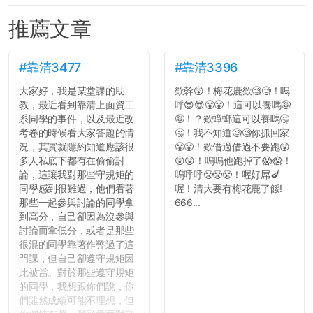
推薦文章
#靠清3477
#靠清3396
大家好，我是某堂課的助
欸幹😲！梅花鹿欸🧐🧐！嗚
教，最近看到靠清上面資工
呼😎😎😤😤！這可以養嗎🤪
系同學的事件，以及最近改
🤪！？欸蟑螂這可以養嗎🤔
考卷的時候看大家答題的情
🤔！我不知道🧐🧐你抓回家
況，其實就隱約知道應該很
😤😤！欸借過借過不要跑😲
多人私底下都有在偷偷討
😲😲！嗚嗚他跑掉了😱😱！
論，這讓我對那些守規矩的
嗚呼呼😤😤😤！喔好屌🍆
同學感到很難過，他們看著
喔！清大要有梅花鹿了餒!
那些一起參與討論的同學拿
666...
到高分，自己卻因為沒參與
討論而拿低分，或者是那些
很混的同學靠著作弊過了這
門課，但自己卻遵守規矩因
此被當。對於那些遵守規矩
的同學，我想跟你們說，你
們雖然成績可能不理想，但