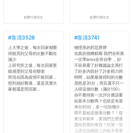
＂...
點擊打開全文
點擊打開全文
#靠清3528
#靠清3741
上大學之後，每次回家都覺
物理系的邪惡胖胖
得能見到父母的次數不斷在
你真的很糟糕喔 我們全班第
減少
一次學latex全班自學 ，好
上研究所之後，每次回家更
不容易看了好幾篇論文再打
能感受到父母在變老
了好多內容好了許多精力與
而現在因為疫情不敢回家，
時間，結果最後得到的分數
想到就好難過，還是其實大
居然是20分，而且還不只一
家都還是照回家...
人得這個分數（滿分100）
你不覺得第一次評分應該要
給基本分數嗎？也就是有基
本分60分，多一項加幾分，
而不是給這個鬼分數？！從
來沒有範本，要我們怎麼通
靈你想要的東西？你第一堂
上課也說網路上的範本看看