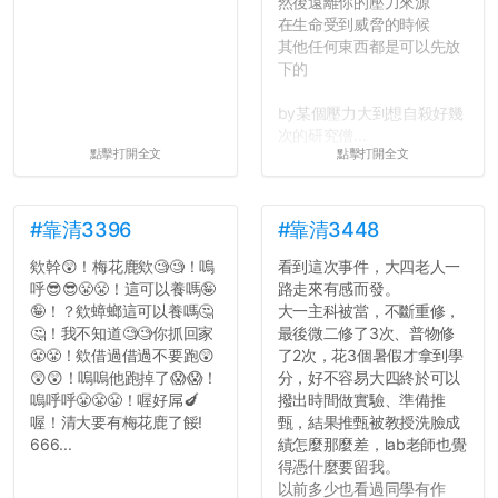
然後遠離你的壓力來源
在生命受到威脅的時候
其他任何東西都是可以先放
下的
by某個壓力大到想自殺好幾
次的研究僧...
點擊打開全文
點擊打開全文
#靠清3396
#靠清3448
欸幹😲！梅花鹿欸🧐🧐！嗚
看到這次事件，大四老人一
呼😎😎😤😤！這可以養嗎🤪
路走來有感而發。
🤪！？欸蟑螂這可以養嗎🤔
大一主科被當，不斷重修，
🤔！我不知道🧐🧐你抓回家
最後微二修了3次、普物修
😤😤！欸借過借過不要跑😲
了2次，花3個暑假才拿到學
😲😲！嗚嗚他跑掉了😱😱！
分，好不容易大四終於可以
嗚呼呼😤😤😤！喔好屌🍆
撥出時間做實驗、準備推
喔！清大要有梅花鹿了餒!
甄，結果推甄被教授洗臉成
666...
績怎麼那麼差，lab老師也覺
得憑什麼要留我。
以前多少也看過同學有作