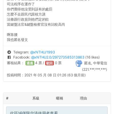
司法程序在運作了
你們覺得他沒受到該有的處罰
怎麼不去跟民代跟校方講
法條跟行政規則他們定的欸
當鍵盤法官&鍵盤檢察官沒有比較高尚
啊靠腰
我也匿名發文
Telegram:
@
xNTHU
/1993
Facebook:
@
xNTHU2.0
/297273585313863
(16 likes)
審核結果：
4
票 /
0
票
匿名, 中華電信
通過
駁回
(221.***.***.***)
投稿時間：
2021 年 05 月 08 日 01:26 (63 個月前)
#
系級
暱稱
理由
此區域僅限交清使用者查看