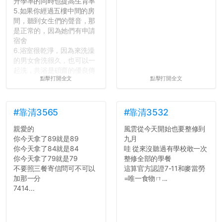
升學率的同時也提高生育率
5.如果你經過五樓中間的房
間，聽到女生們的聲音，那
是正常的，因為她們有申請
宿舍
6.浴室很乾淨，因為來洗澡
的男女會洗很久，也可以一
起洗，共浴是碩齋的優良傳
點擊打開全文
點擊打開全文
統呢！
7.歡迎其他碩齋夥伴分享~
如果有任何想要我推薦的宿
舍房間，都歡迎留言讓我知
#靠清3565
#靠清3532
道...
親愛的
風雲從今天開始也要整修到
你今天拿了89就是89
九月
你今天拿了84就是84
哇 從來沒聽過有學校敢一次
你今天拿了79就是79
整修全部的學餐
不要照三餐寄信問可不可以
這算官方認證7-11和麥當勞
加那一分
=唯一食物ㄇ...
7414...