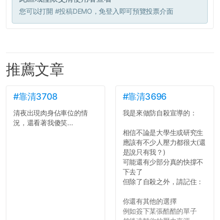
您可以打開
#投稿DEMO
，免登入即可預覽投票介面
推薦文章
#靠清3708
#靠清3696
清夜出現肉身佔車位的情
我是來做防自殺宣導的：
況，還看著我傻笑...
相信不論是大學生或研究生
應該有不少人壓力都很大(還
是說只有我？)
可能還有少部分真的快撐不
下去了
但除了自殺之外，請記住：
你還有其他的選擇
例如簽下某張酷酷的單子