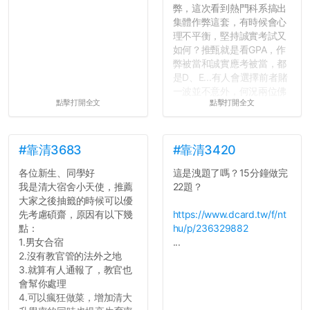
弊，這次看到熱門科系搞出
集體作弊這套，有時候會心
理不平衡，堅持誠實考試又
如何？推甄就是看GPA，作
弊被當和誠實應考被當，都
是D、E...有人會選擇前者賭
一波並不意外，何況兩位佛
點擊打開全文
點擊打開全文
心教授看起來要輕輕放下
了，之後履歷不會留下汙
點...，希望這次事件不要助
長作弊的風氣。
#靠清3683
#靠清3420
各位新生、同學好
這是洩題了嗎？15分鐘做完
反正老人我明天就要搬離新
我是清大宿舍小天使，推薦
22題？
竹，之後如何發展與我無
大家之後抽籤的時候可以優
關，就當最後一天發個牢騷
先考慮碩齋，原因有以下幾
https://www.dcard.tw/f/nt
吧XD，祝學弟妹們修課順利
點：
hu/p/236329882
~~...
1.男女合宿
...
2.沒有教官管的法外之地
3.就算有人通報了，教官也
會幫你處理
4.可以瘋狂做菜，增加清大