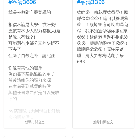
#靠清3696
#靠清3396
我是來做防自殺宣導的：
欸幹😲！梅花鹿欸🧐🧐！嗚
呼😎😎😤😤！這可以養嗎🤪
相信不論是大學生或研究生
🤪！？欸蟑螂這可以養嗎🤔
應該有不少人壓力都很大(還
🤔！我不知道🧐🧐你抓回家
是說只有我？)
😤😤！欸借過借過不要跑😲
可能還有少部分真的快撐不
😲😲！嗚嗚他跑掉了😱😱！
下去了
嗚呼呼😤😤😤！喔好屌🍆
但除了自殺之外，請記住：
喔！清大要有梅花鹿了餒!
666...
你還有其他的選擇
例如簽下某張酷酷的單子
然後遠離你的壓力來源
在生命受到威脅的時候
其他任何東西都是可以先放
下的
by某個壓力大到想自殺好幾
次的研究僧...
點擊打開全文
點擊打開全文