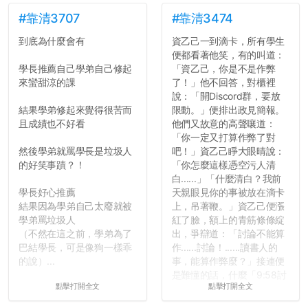
點...，希望這次事件不要助
如果有任何想要我推薦的宿
長作弊的風氣。
舍房間，都歡迎留言讓我知
#靠清3707
#靠清3474
道...
到底為什麼會有
資乙己一到滴卡，所有學生
反正老人我明天就要搬離新
便都看著他笑，有的叫道：
竹，之後如何發展與我無
學長推薦自己學弟自己修起
「資乙己，你是不是作弊
關，就當最後一天發個牢騷
來蠻甜涼的課
了！」他不回答，對櫃裡
吧XD，祝學弟妹們修課順利
說：「開Discord群，要放
~~...
結果學弟修起來覺得很苦而
限動。」便排出政見簡報。
且成績也不好看
他們又故意的高聲嚷道：
「你一定又打算作弊了對
然後學弟就罵學長是垃圾人
吧！」資乙己睜大眼晴說：
的好笑事蹟？！
「你怎麼這樣憑空污人清
白......」「什麼清白？我前
學長好心推薦
天親眼見你的事被放在滴卡
結果因為學弟自己太廢就被
上，吊著鞭。」資乙己便漲
學弟罵垃圾人
紅了臉，額上的青筋條條綻
（不然在這之前，學弟為了
出，爭辯道：「討論不能算
巴結學長，可是像狗一樣乖
作......討論！......讀書人的
的說）...
事，能算作弊麼？」接連便
是難懂的話，什麼「9:58討
點擊打開全文
點擊打開全文
論考題難度」，什麼「名譽
傷害」之類，引得眾人都哄