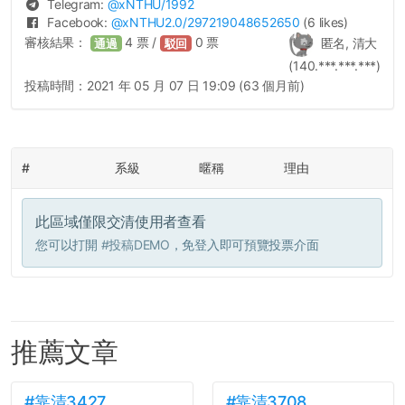
Telegram:
@
xNTHU
/1992
Facebook:
@
xNTHU2.0
/297219048652650
(6 likes)
審核結果：
4
票 /
0
票
匿名, 清大
通過
駁回
(140.***.***.***)
投稿時間：
2021 年 05 月 07 日 19:09 (63 個月前)
#
系級
暱稱
理由
此區域僅限交清使用者查看
您可以打開
#投稿DEMO
，免登入即可預覽投票介面
推薦文章
#靠清3427
#靠清3708