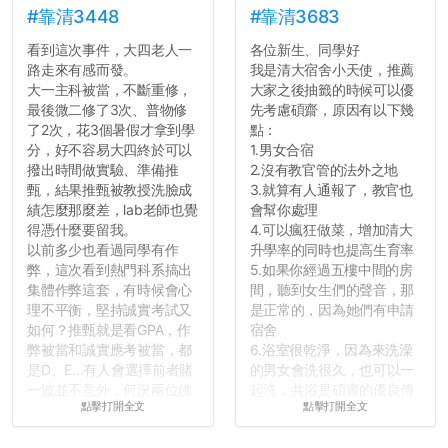
#靠清3448
#靠清3683
看到這次事件，大四老人一
各位新生、同學好
路走來有感而發。
我是清大宿舍小天使，推薦
大一主科被當，不斷重修，
大家之後抽籤的時候可以優
最後微二修了3次、普物修
先考慮碩齋，原因有以下幾
了2次，花3個暑假才拿到學
點：
分，好不容易大四終於可以
1.男女合宿
撥出時間做實驗、準備推
2.沒有教官管的法外之地
甄，結果推甄被教授洗臉成
3.就算有人通報了，教官也
績怎麼那麼差，lab老師也覺
會幫你處理
得憑什麼要留我。
4.可以瘋狂做菜，增加清大
以前多少也看過同學有作
升學率的同時也提高生育率
弊，這次看到熱門科系搞出
5.如果你經過五樓中間的房
集體作弊這套，有時候會心
間，聽到女生們的聲音，那
理不平衡，堅持誠實考試又
是正常的，因為她們有申請
如何？推甄就是看GPA，作
宿舍
弊被當和誠實應考被當，都
6.浴室很乾淨，因為來洗澡
是D、E...有人會選擇前者賭
的男女會洗很久，也可以一
一波並不意外，何況兩位佛
起洗，共浴是碩齋的優良傳
點擊打開全文
點擊打開全文
心教授看起來要輕輕放下
統呢！
了，之後履歷不會留下汙
7.歡迎其他碩齋夥伴分享~