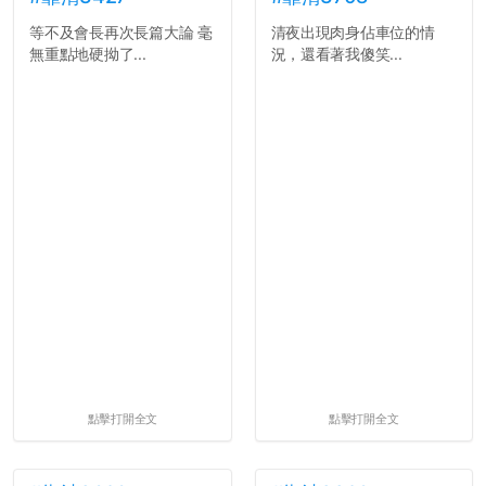
等不及會長再次長篇大論 毫
清夜出現肉身佔車位的情
無重點地硬拗了...
況，還看著我傻笑...
點擊打開全文
點擊打開全文