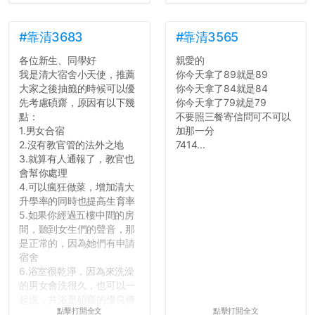
#靠清3683
#靠清3565
各位新生、同學好
親愛的
我是清大宿舍小天使，推薦
你今天拿了89就是89
大家之後抽籤的時候可以優
你今天拿了84就是84
先考慮碩齋，原因有以下幾
你今天拿了79就是79
點：
不要照三餐寄信問可不可以
1.男女合宿
加那一分
2.沒有教官管的法外之地
7414...
3.就算有人通報了，教官也
會幫你處理
4.可以瘋狂做菜，增加清大
升學率的同時也提高生育率
5.如果你經過五樓中間的房
間，聽到女生們的聲音，那
是正常的，因為她們有申請
宿舍
6.浴室很乾淨，因為來洗澡
的男女會洗很久，也可以一
起洗，共浴是碩齋的優良傳
點擊打開全文
點擊打開全文
統呢！