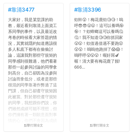
#靠清3477
#靠清3396
大家好，我是某堂課的助
欸幹😲！梅花鹿欸🧐🧐！嗚
教，最近看到靠清上面資工
呼😎😎😤😤！這可以養嗎🤪
系同學的事件，以及最近改
🤪！？欸蟑螂這可以養嗎🤔
考卷的時候看大家答題的情
🤔！我不知道🧐🧐你抓回家
況，其實就隱約知道應該很
😤😤！欸借過借過不要跑😲
多人私底下都有在偷偷討
😲😲！嗚嗚他跑掉了😱😱！
論，這讓我對那些守規矩的
嗚呼呼😤😤😤！喔好屌🍆
同學感到很難過，他們看著
喔！清大要有梅花鹿了餒!
那些一起參與討論的同學拿
666...
到高分，自己卻因為沒參與
討論而拿低分，或者是那些
很混的同學靠著作弊過了這
門課，但自己卻遵守規矩因
此被當。對於那些遵守規矩
的同學，我想跟你們說，你
們雖然成績可能不理想，但
你們擁有著一顆願意面對事
情的心，你們不會因為成績
點擊打開全文
點擊打開全文
壓力而選擇逃避(作弊)，在
這一點上你們做的比那些作