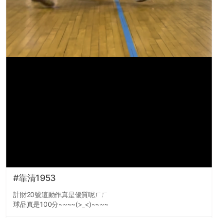
#靠清1953
計財20號這動作真是優質呢ㄏㄏ
球品真是100分~~~~(>_<)~~~~