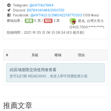
Telegram:
@
xNTHU
/1964
Discord:
867841404683550720
Facebook:
@
xNTHU2.0
/296042218770333
(109 likes)
審核結果：
5
票 /
2
票
匿名, 台灣大哥大
通過
駁回
(2402:7500:****:****)
投稿時間：
2021 年 05 月 06 日 08:34 (63 個月前)
#
系級
暱稱
理由
此區域僅限交清使用者查看
您可以打開
#投稿DEMO
，免登入即可預覽投票介面
推薦文章