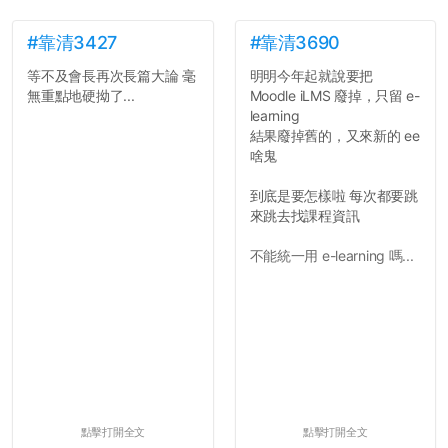
弊的同學好太多了，雖然成
績無法體現你們的努力，但
#靠清3427
#靠清3690
往後你們正直的態度一定會
等不及會長再次長篇大論 毫
明明今年起就說要把
讓你們在社會上適應得更
無重點地硬拗了...
Moodle iLMS 廢掉，只留 e-
好。最後，那些作弊的同
learning
學，你們要瞭解到作弊對你
結果廢掉舊的，又來新的 ee
們而言是沒有任何好處的，
啥鬼
大學是你們唯一可以勇敢認
錯但不需要付出太大代價的
到底是要怎樣啦 每次都要跳
地方，你們在這時候如果不
來跳去找課程資訊
會學會...
不能統一用 e-learning 嗎...
點擊打開全文
點擊打開全文