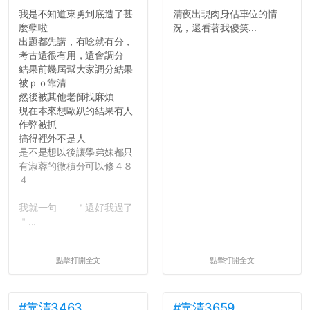
往後你們正直的態度一定會
我是不知道東勇到底造了甚
清夜出現肉身佔車位的情
讓你們在社會上適應得更
麼孽啦
況，還看著我傻笑...
好。最後，那些作弊的同
出題都先講，有唸就有分，
學，你們要瞭解到作弊對你
考古還很有用，還會調分
們而言是沒有任何好處的，
結果前幾屆幫大家調分結果
大學是你們唯一可以勇敢認
被ｐｏ靠清
錯但不需要付出太大代價的
然後被其他老師找麻煩
地方，你們在這時候如果不
現在本來想歐趴的結果有人
會學會...
作弊被抓
搞得裡外不是人
是不是想以後讓學弟妹都只
有淑蓉的微積分可以修４８
４
我就一句 ＂還好我過了
＂...
點擊打開全文
點擊打開全文
#靠清3463
#靠清3659