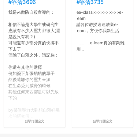
#靠清3696
#靠清3735
我是來做防自殺宣導的：
ee-class>>>>>>>>>>e-
learn
相信不論是大學生或研究生
請各位教授速速放棄e-
應該有不少人壓力都很大(還
learn，方便你我新生活
是說只有我？)
可能還有少部分真的快撐不
............e-learn真的有夠難
下去了
用...
但除了自殺之外，請記住：
你還有其他的選擇
例如簽下某張酷酷的單子
然後遠離你的壓力來源
在生命受到威脅的時候
其他任何東西都是可以先放
下的
by某個壓力大到想自殺好幾
次的研究僧...
點擊打開全文
點擊打開全文