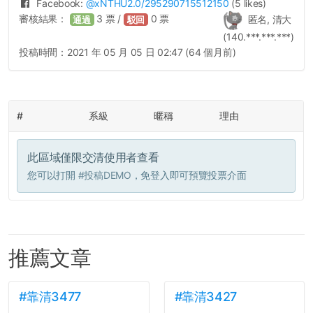
Facebook:
@
xNTHU2.0
/295290715512150
(5 likes)
審核結果：
3
票 /
0
票
匿名, 清大
通過
駁回
(140.***.***.***)
投稿時間：
2021 年 05 月 05 日 02:47 (64 個月前)
#
系級
暱稱
理由
此區域僅限交清使用者查看
您可以打開
#投稿DEMO
，免登入即可預覽投票介面
推薦文章
#靠清3477
#靠清3427