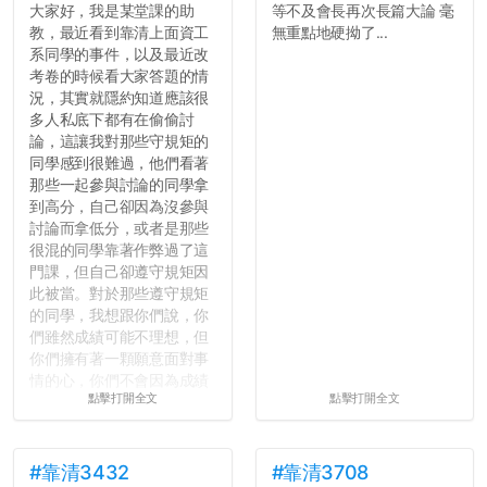
大家好，我是某堂課的助
等不及會長再次長篇大論 毫
教，最近看到靠清上面資工
無重點地硬拗了...
系同學的事件，以及最近改
考卷的時候看大家答題的情
況，其實就隱約知道應該很
多人私底下都有在偷偷討
論，這讓我對那些守規矩的
同學感到很難過，他們看著
那些一起參與討論的同學拿
到高分，自己卻因為沒參與
討論而拿低分，或者是那些
很混的同學靠著作弊過了這
門課，但自己卻遵守規矩因
此被當。對於那些遵守規矩
的同學，我想跟你們說，你
們雖然成績可能不理想，但
你們擁有著一顆願意面對事
情的心，你們不會因為成績
點擊打開全文
點擊打開全文
壓力而選擇逃避(作弊)，在
這一點上你們做的比那些作
弊的同學好太多了，雖然成
績無法體現你們的努力，但
#靠清3432
#靠清3708