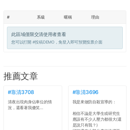
#
系級
暱稱
理由
此區域僅限交清使用者查看
您可以打開
#投稿DEMO
，免登入即可預覽投票介面
推薦文章
#靠清3708
#靠清3696
清夜出現肉身佔車位的情
我是來做防自殺宣導的：
況，還看著我傻笑...
相信不論是大學生或研究生
應該有不少人壓力都很大(還
是說只有我？)