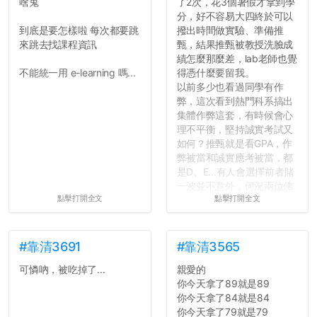
啥鬼
了2次，花3個暑假才拿到學
分，好不容易大四終於可以
到底是要怎樣啦 每次都要跳
撥出時間做實驗、準備推
來跳去找課程資訊
甄，結果推甄被教授洗臉成
績怎麼那麼差，lab老師也覺
不能統一用 e-learning 嗎...
得憑什麼要留我。
以前多少也看過同學有作
弊，這次看到熱門科系搞出
集體作弊這套，有時候會心
理不平衡，堅持誠實考試又
如何？推甄就是看GPA，作
弊被當和誠實應考被當，都
是D、E...有人會選擇前者賭
一波並不意外，何況兩位佛
點擊打開全文
點擊打開全文
心教授看起來要輕輕放下
了，之後履歷不會留下汙
點...，希望這次事件不要助
長作弊的風氣。
#靠清3691
#靠清3565
可憐吶，被吃掉了...
親愛的
反正老人我明天就要搬離新
你今天拿了89就是89
竹，之後如何發展與我無
你今天拿了84就是84
關，就當最後一天發個牢騷
你今天拿了79就是79
吧XD，祝學弟妹們修課順利