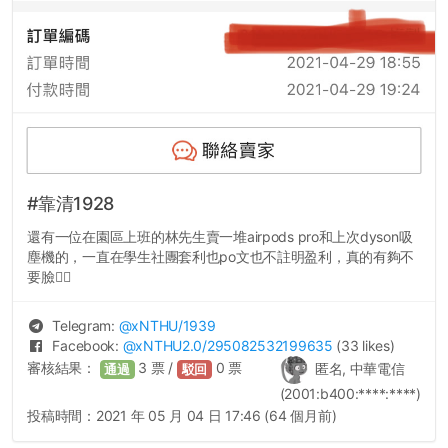
#靠清1928
還有一位在園區上班的林先生賣一堆airpods pro和上次dyson吸
塵機的，一直在學生社團套利也po文也不註明盈利，真的有夠不
要臉👎🏼
Telegram:
@
xNTHU
/1939
Facebook:
@
xNTHU2.0
/295082532199635
(33 likes)
審核結果：
3
票 /
0
票
匿名, 中華電信
通過
駁回
(2001:b400:****:****)
投稿時間：
2021 年 05 月 04 日 17:46 (64 個月前)