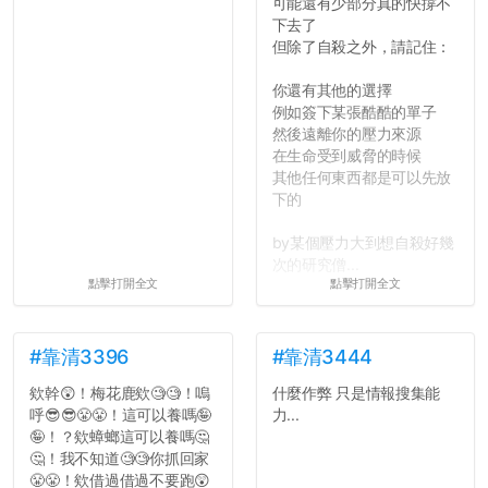
可能還有少部分真的快撐不
下去了
但除了自殺之外，請記住：
你還有其他的選擇
例如簽下某張酷酷的單子
然後遠離你的壓力來源
在生命受到威脅的時候
其他任何東西都是可以先放
下的
by某個壓力大到想自殺好幾
次的研究僧...
點擊打開全文
點擊打開全文
#靠清3396
#靠清3444
欸幹😲！梅花鹿欸🧐🧐！嗚
什麼作弊 只是情報搜集能
呼😎😎😤😤！這可以養嗎🤪
力...
🤪！？欸蟑螂這可以養嗎🤔
🤔！我不知道🧐🧐你抓回家
😤😤！欸借過借過不要跑😲