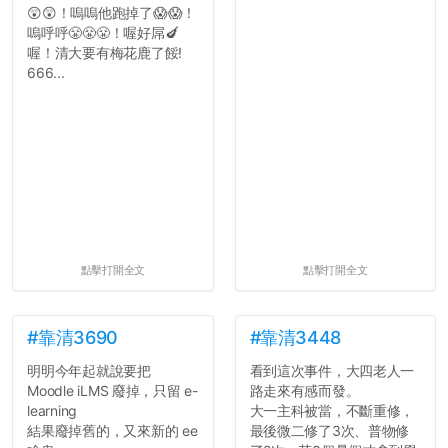
😲😲！嗚嗚他跑掉了😱😱！
嗚呼呼😤😤😤！喔好屌🍆
喔！清大要有梅花鹿了餒!
666...
點擊打開全文
點擊打開全文
#靠清3690
#靠清3448
明明今年起就說要把
看到這次事件，大四老人一
Moodle iLMS 廢掉，只留 e-
路走來有感而發。
learning
大一主科被當，不斷重修，
結果廢掉舊的，又來新的 ee
最後微二修了3次、普物修