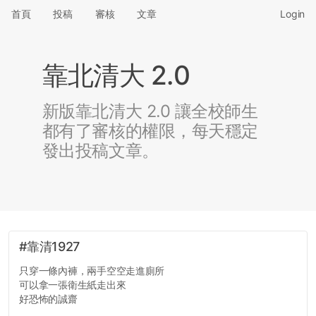
首頁
投稿
審核
文章
Login
靠北清大 2.0
新版靠北清大 2.0 讓全校師生
都有了審核的權限，每天穩定
發出投稿文章。
#靠清1927
只穿一條內褲，兩手空空走進廁所
可以拿一張衛生紙走出來
好恐怖的誠齋