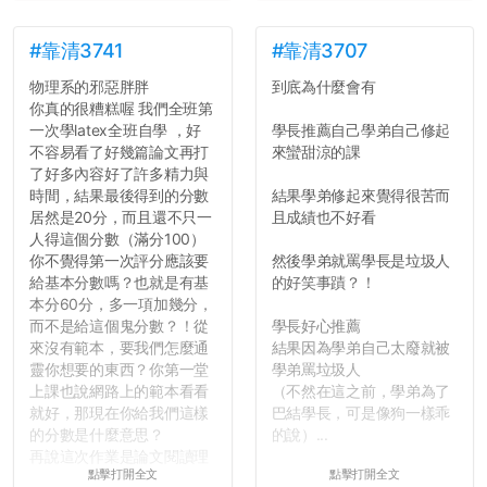
#靠清3741
#靠清3707
物理系的邪惡胖胖
到底為什麼會有
你真的很糟糕喔 我們全班第
一次學latex全班自學 ，好
學長推薦自己學弟自己修起
不容易看了好幾篇論文再打
來蠻甜涼的課
了好多內容好了許多精力與
時間，結果最後得到的分數
結果學弟修起來覺得很苦而
居然是20分，而且還不只一
且成績也不好看
人得這個分數（滿分100）
你不覺得第一次評分應該要
然後學弟就罵學長是垃圾人
給基本分數嗎？也就是有基
的好笑事蹟？！
本分60分，多一項加幾分，
而不是給這個鬼分數？！從
學長好心推薦
來沒有範本，要我們怎麼通
結果因為學弟自己太廢就被
靈你想要的東西？你第一堂
學弟罵垃圾人
上課也說網路上的範本看看
（不然在這之前，學弟為了
就好，那現在你給我們這樣
巴結學長，可是像狗一樣乖
的分數是什麼意思？
的說）...
再說這次作業是論文閱讀理
點擊打開全文
點擊打開全文
解與評論，既然已經寫下實