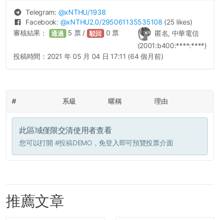
Telegram:
@
xNTHU
/1938
Facebook:
@
xNTHU2.0
/295061135535108
(25 likes)
審核結果：
5
票 /
0
票
匿名, 中華電信
通過
駁回
(2001:b400:****:****)
投稿時間：
2021 年 05 月 04 日 17:11 (64 個月前)
#
系級
暱稱
理由
此區域僅限交清使用者查看
您可以打開
#投稿DEMO
，免登入即可預覽投票介面
推薦文章