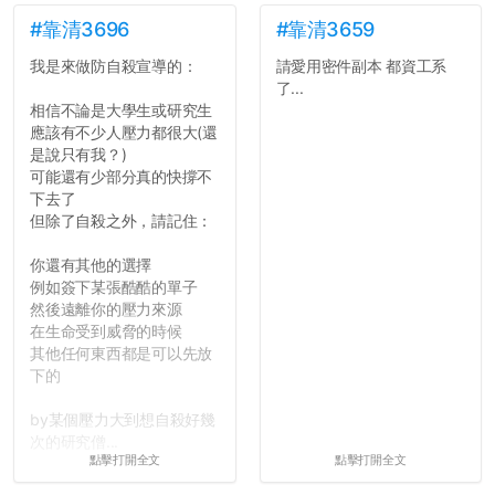
#靠清3696
#靠清3659
我是來做防自殺宣導的：
請愛用密件副本 都資工系
了...
相信不論是大學生或研究生
應該有不少人壓力都很大(還
是說只有我？)
可能還有少部分真的快撐不
下去了
但除了自殺之外，請記住：
你還有其他的選擇
例如簽下某張酷酷的單子
然後遠離你的壓力來源
在生命受到威脅的時候
其他任何東西都是可以先放
下的
by某個壓力大到想自殺好幾
次的研究僧...
點擊打開全文
點擊打開全文