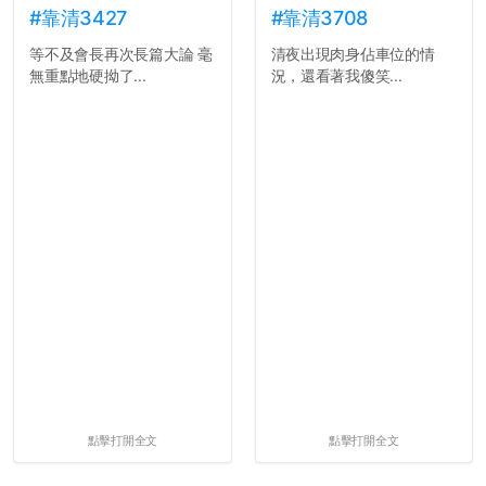
#靠清3427
#靠清3708
等不及會長再次長篇大論 毫
清夜出現肉身佔車位的情
無重點地硬拗了...
況，還看著我傻笑...
點擊打開全文
點擊打開全文