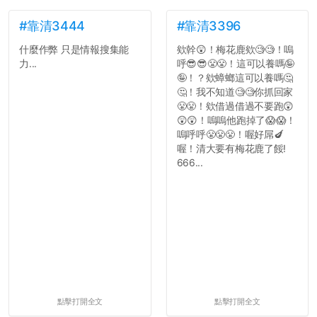
#靠清3444
#靠清3396
什麼作弊 只是情報搜集能
欸幹😲！梅花鹿欸🧐🧐！嗚
力...
呼😎😎😤😤！這可以養嗎🤪
🤪！？欸蟑螂這可以養嗎🤔
🤔！我不知道🧐🧐你抓回家
😤😤！欸借過借過不要跑😲
😲😲！嗚嗚他跑掉了😱😱！
嗚呼呼😤😤😤！喔好屌🍆
喔！清大要有梅花鹿了餒!
666...
點擊打開全文
點擊打開全文