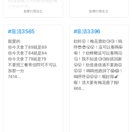
by某個壓力大到想自殺好幾
次的研究僧...
點擊打開全文
點擊打開全文
#靠清3565
#靠清3396
親愛的
欸幹😲！梅花鹿欸🧐🧐！嗚
你今天拿了89就是89
呼😎😎😤😤！這可以養嗎🤪
你今天拿了84就是84
🤪！？欸蟑螂這可以養嗎🤔
你今天拿了79就是79
🤔！我不知道🧐🧐你抓回家
不要照三餐寄信問可不可以
😤😤！欸借過借過不要跑😲
加那一分
😲😲！嗚嗚他跑掉了😱😱！
7414...
嗚呼呼😤😤😤！喔好屌🍆
喔！清大要有梅花鹿了餒!
666...