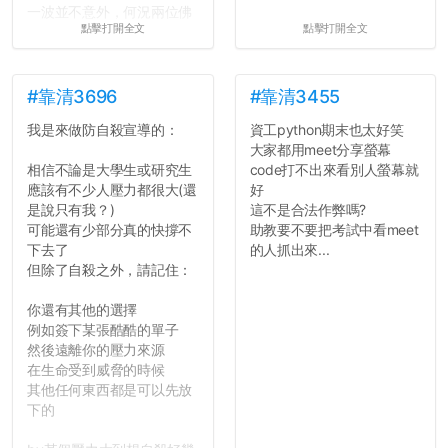
一波並不意外，何況兩位佛
點擊打開全文
點擊打開全文
心教授看起來要輕輕放下
了，之後履歷不會留下汙
點...，希望這次事件不要助
長作弊的風氣。
#靠清3696
#靠清3455
我是來做防自殺宣導的：
資工python期末也太好笑
反正老人我明天就要搬離新
大家都用meet分享螢幕
竹，之後如何發展與我無
相信不論是大學生或研究生
code打不出來看別人螢幕就
關，就當最後一天發個牢騷
應該有不少人壓力都很大(還
好
吧XD，祝學弟妹們修課順利
是說只有我？)
這不是合法作弊嗎?
~~...
可能還有少部分真的快撐不
助教要不要把考試中看meet
下去了
的人抓出來...
但除了自殺之外，請記住：
你還有其他的選擇
例如簽下某張酷酷的單子
然後遠離你的壓力來源
在生命受到威脅的時候
其他任何東西都是可以先放
下的