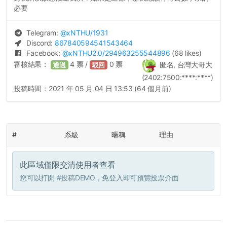
必要
Telegram:
@
xNTHU
/1931
Discord:
867840594541543464
Facebook:
@
xNTHU2.0
/294963255544896
(68 likes)
審核結果：
4
票 /
0
票
匿名, 台灣大哥大
通過
駁回
(2402:7500:****:****)
投稿時間：
2021 年 05 月 04 日 13:53 (64 個月前)
#
系級
暱稱
理由
此區域僅限交清使用者查看
您可以打開
#投稿DEMO
，免登入即可預覽投票介面