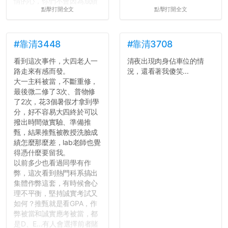
情的心，你們不會因為成績
點擊打開全文
點擊打開全文
壓力而選擇逃避(作弊)，在
這一點上你們做的比那些作
弊的同學好太多了，雖然成
績無法體現你們的努力，但
#靠清3448
#靠清3708
往後你們正直的態度一定會
看到這次事件，大四老人一
清夜出現肉身佔車位的情
讓你們在社會上適應得更
路走來有感而發。
況，還看著我傻笑...
好。最後，那些作弊的同
大一主科被當，不斷重修，
學，你們要瞭解到作弊對你
最後微二修了3次、普物修
們而言是沒有任何好處的，
了2次，花3個暑假才拿到學
大學是你們唯一可以勇敢認
分，好不容易大四終於可以
錯但不需要付出太大代價的
撥出時間做實驗、準備推
地方，你們在這時候如果不
甄，結果推甄被教授洗臉成
會學會...
績怎麼那麼差，lab老師也覺
得憑什麼要留我。
以前多少也看過同學有作
弊，這次看到熱門科系搞出
集體作弊這套，有時候會心
理不平衡，堅持誠實考試又
如何？推甄就是看GPA，作
弊被當和誠實應考被當，都
是D、E...有人會選擇前者賭