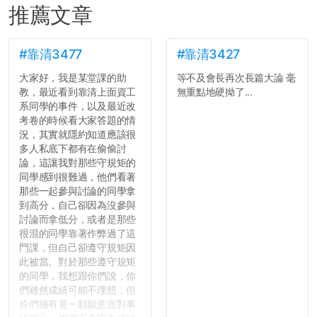
推薦文章
#靠清3477
#靠清3427
大家好，我是某堂課的助
等不及會長再次長篇大論 毫
教，最近看到靠清上面資工
無重點地硬拗了...
系同學的事件，以及最近改
考卷的時候看大家答題的情
況，其實就隱約知道應該很
多人私底下都有在偷偷討
論，這讓我對那些守規矩的
同學感到很難過，他們看著
那些一起參與討論的同學拿
到高分，自己卻因為沒參與
討論而拿低分，或者是那些
很混的同學靠著作弊過了這
門課，但自己卻遵守規矩因
此被當。對於那些遵守規矩
的同學，我想跟你們說，你
們雖然成績可能不理想，但
你們擁有著一顆願意面對事