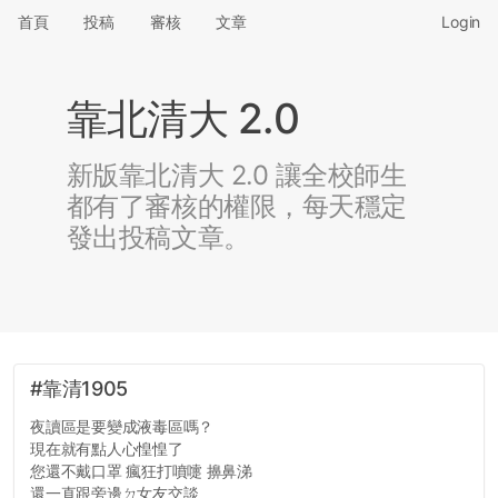
首頁
投稿
審核
文章
Login
靠北清大 2.0
新版靠北清大 2.0 讓全校師生
都有了審核的權限，每天穩定
發出投稿文章。
#靠清1905
夜讀區是要變成液毒區嗎？
現在就有點人心惶惶了
您還不戴口罩 瘋狂打噴嚏 擤鼻涕
還一直跟旁邊ㄉ女友交談