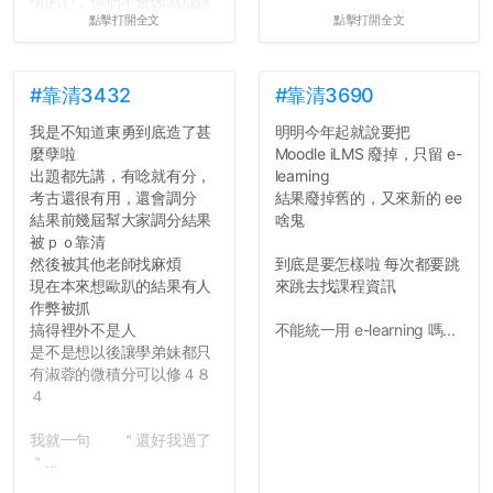
情的心，你們不會因為成績
點擊打開全文
點擊打開全文
壓力而選擇逃避(作弊)，在
這一點上你們做的比那些作
弊的同學好太多了，雖然成
績無法體現你們的努力，但
#靠清3432
#靠清3690
往後你們正直的態度一定會
我是不知道東勇到底造了甚
明明今年起就說要把
讓你們在社會上適應得更
麼孽啦
Moodle iLMS 廢掉，只留 e-
好。最後，那些作弊的同
出題都先講，有唸就有分，
learning
學，你們要瞭解到作弊對你
考古還很有用，還會調分
結果廢掉舊的，又來新的 ee
們而言是沒有任何好處的，
結果前幾屆幫大家調分結果
啥鬼
大學是你們唯一可以勇敢認
被ｐｏ靠清
錯但不需要付出太大代價的
然後被其他老師找麻煩
到底是要怎樣啦 每次都要跳
地方，你們在這時候如果不
現在本來想歐趴的結果有人
來跳去找課程資訊
會學會...
作弊被抓
搞得裡外不是人
不能統一用 e-learning 嗎...
是不是想以後讓學弟妹都只
有淑蓉的微積分可以修４８
４
我就一句 ＂還好我過了
＂...