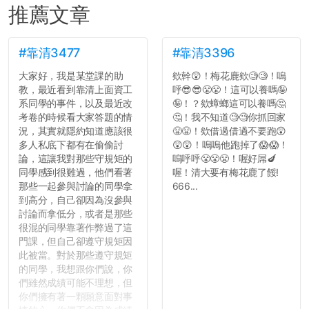
推薦文章
#靠清3477
#靠清3396
大家好，我是某堂課的助
欸幹😲！梅花鹿欸🧐🧐！嗚
教，最近看到靠清上面資工
呼😎😎😤😤！這可以養嗎🤪
系同學的事件，以及最近改
🤪！？欸蟑螂這可以養嗎🤔
考卷的時候看大家答題的情
🤔！我不知道🧐🧐你抓回家
況，其實就隱約知道應該很
😤😤！欸借過借過不要跑😲
多人私底下都有在偷偷討
😲😲！嗚嗚他跑掉了😱😱！
論，這讓我對那些守規矩的
嗚呼呼😤😤😤！喔好屌🍆
同學感到很難過，他們看著
喔！清大要有梅花鹿了餒!
那些一起參與討論的同學拿
666...
到高分，自己卻因為沒參與
討論而拿低分，或者是那些
很混的同學靠著作弊過了這
門課，但自己卻遵守規矩因
此被當。對於那些遵守規矩
的同學，我想跟你們說，你
們雖然成績可能不理想，但
你們擁有著一顆願意面對事