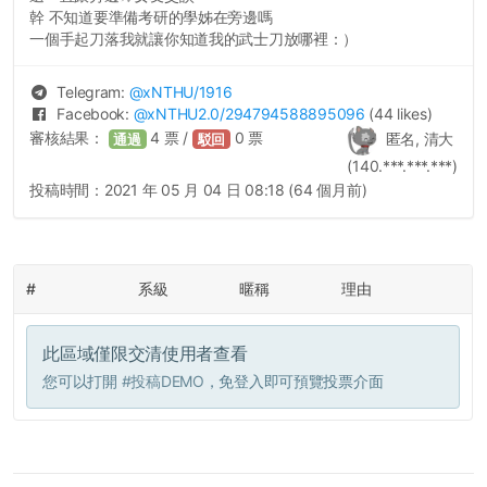
幹 不知道要準備考研的學姊在旁邊嗎
一個手起刀落我就讓你知道我的武士刀放哪裡：）
Telegram:
@
xNTHU
/1916
Facebook:
@
xNTHU2.0
/294794588895096
(44 likes)
審核結果：
4
票 /
0
票
匿名, 清大
通過
駁回
(140.***.***.***)
投稿時間：
2021 年 05 月 04 日 08:18 (64 個月前)
#
系級
暱稱
理由
此區域僅限交清使用者查看
您可以打開
#投稿DEMO
，免登入即可預覽投票介面