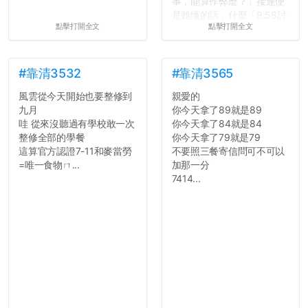
事，能算作弊麼？」接連便
是難懂的話，什麼「9:58討
點擊打開全文
點擊打開全文
論考題難度」，什麼「名譽
傷害」之類，引得眾人都哄
笑起來：校內外充滿了快活
的空氣。...
#靠清3532
#靠清3565
風雲從今天開始也要整修到
親愛的
九月
你今天拿了89就是89
哇 從來沒聽過有學校敢一次
你今天拿了84就是84
整修全部的學餐
你今天拿了79就是79
這算官方認證7-11和麥當勞
不要照三餐寄信問可不可以
=唯一食物ㄇ...
加那一分
7414...