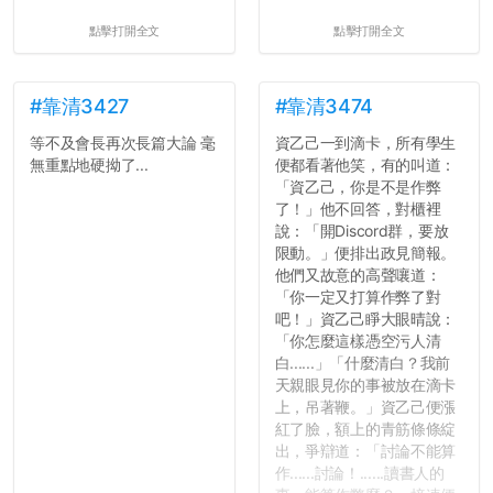
點擊打開全文
點擊打開全文
#靠清3427
#靠清3474
等不及會長再次長篇大論 毫
資乙己一到滴卡，所有學生
無重點地硬拗了...
便都看著他笑，有的叫道：
「資乙己，你是不是作弊
了！」他不回答，對櫃裡
說：「開Discord群，要放
限動。」便排出政見簡報。
他們又故意的高聲嚷道：
「你一定又打算作弊了對
吧！」資乙己睜大眼晴說：
「你怎麼這樣憑空污人清
白......」「什麼清白？我前
天親眼見你的事被放在滴卡
上，吊著鞭。」資乙己便漲
紅了臉，額上的青筋條條綻
出，爭辯道：「討論不能算
作......討論！......讀書人的