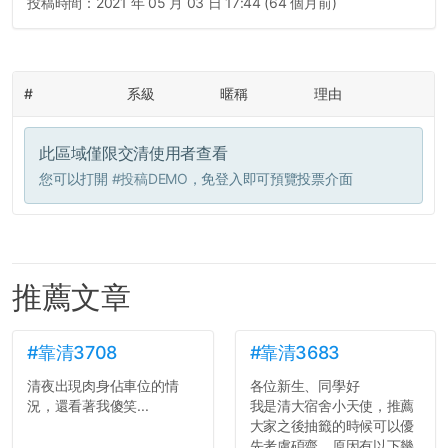
投稿時間：
2021 年 05 月 03 日 17:44 (64 個月前)
#
系級
暱稱
理由
此區域僅限交清使用者查看
您可以打開
#投稿DEMO
，免登入即可預覽投票介面
推薦文章
#靠清3708
#靠清3683
清夜出現肉身佔車位的情
各位新生、同學好
況，還看著我傻笑...
我是清大宿舍小天使，推薦
大家之後抽籤的時候可以優
先考慮碩齋，原因有以下幾