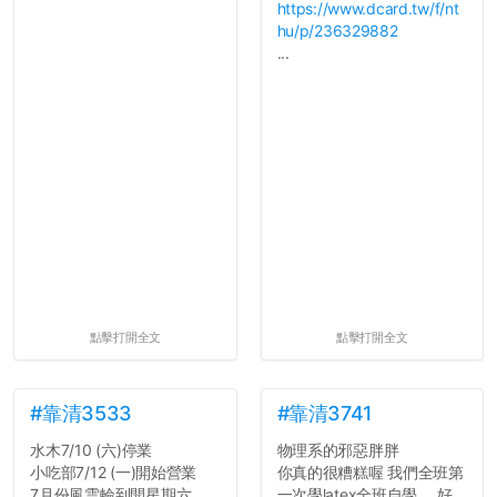
https://www.dcard.tw/f/nt
hu/p/236329882
...
點擊打開全文
點擊打開全文
#靠清3533
#靠清3741
水木7/10 (六)停業
物理系的邪惡胖胖
小吃部7/12 (一)開始營業
你真的很糟糕喔 我們全班第
7月份風雲輪到開星期六
一次學latex全班自學 ，好