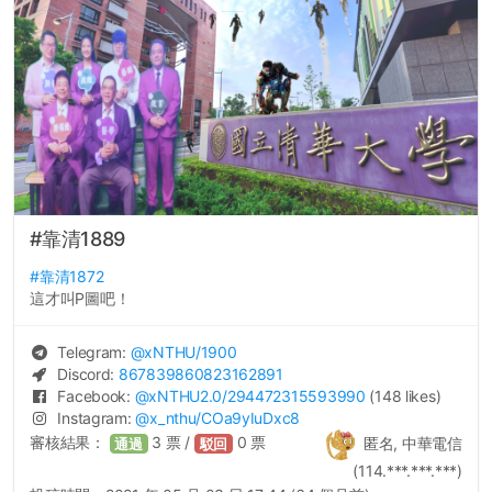
#靠清1889
#靠清1872
這才叫P圖吧！
Telegram:
@
xNTHU
/1900
Discord:
867839860823162891
Facebook:
@
xNTHU2.0
/294472315593990
(148 likes)
Instagram:
@
x_nthu
/COa9yIuDxc8
審核結果：
3
票 /
0
票
匿名, 中華電信
通過
駁回
(114.***.***.***)