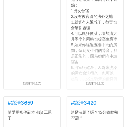
點：
1.男女合宿
2.沒有教官管的法外之地
3.就算有人通報了，教官也
會幫你處理
4.可以瘋狂做菜，增加清大
升學率的同時也提高生育率
5.如果你經過五樓中間的房
間，聽到女生們的聲音，那
是正常的，因為她們有申請
宿舍
6.浴室很乾淨，因為來洗澡
的男女會洗很久，也可以一
起洗，共浴是碩齋的優良傳
點擊打開全文
點擊打開全文
統呢！
7.歡迎其他碩齋夥伴分享~
如果有任何想要我推薦的宿
舍房間，都歡迎留言讓我知
#靠清3659
#靠清3420
道...
請愛用密件副本 都資工系
這是洩題了嗎？15分鐘做完
了...
22題？