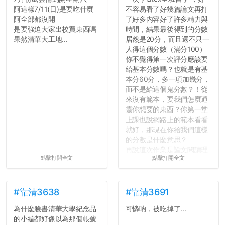
阿這樣7/11(日)是要吃什麼
不容易看了好幾篇論文再打
阿全部都沒開
了好多內容好了許多精力與
是要強迫大家出校買東西嗎
時間，結果最後得到的分數
果然清華大工地...
居然是20分，而且還不只一
人得這個分數（滿分100）
你不覺得第一次評分應該要
給基本分數嗎？也就是有基
本分60分，多一項加幾分，
而不是給這個鬼分數？！從
來沒有範本，要我們怎麼通
靈你想要的東西？你第一堂
上課也說網路上的範本看看
就好，那現在你給我們這樣
的分數是什麼意思？
再說這次作業是論文閱讀理
點擊打開全文
點擊打開全文
解與評論，既然已經寫下實
驗原理實驗步驟，實驗背
景，最後你憑什麼只給我們
對論文的評論10分？！...
#靠清3638
#靠清3691
為什麼臉書清華大學紀念品
可憐吶，被吃掉了...
的小編都好像以為那個帳號