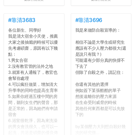
#靠清3683
#靠清3696
各位新生、同學好
我是來做防自殺宣導的：
我是清大宿舍小天使，推薦
大家之後抽籤的時候可以優
相信不論是大學生或研究生
先考慮碩齋，原因有以下幾
應該有不少人壓力都很大(還
點：
是說只有我？)
1.男女合宿
可能還有少部分真的快撐不
2.沒有教官管的法外之地
下去了
3.就算有人通報了，教官也
但除了自殺之外，請記住：
會幫你處理
4.可以瘋狂做菜，增加清大
你還有其他的選擇
升學率的同時也提高生育率
例如簽下某張酷酷的單子
5.如果你經過五樓中間的房
然後遠離你的壓力來源
間，聽到女生們的聲音，那
在生命受到威脅的時候
是正常的，因為她們有申請
其他任何東西都是可以先放
宿舍
下的
6.浴室很乾淨，因為來洗澡
的男女會洗很久，也可以一
by某個壓力大到想自殺好幾
起洗，共浴是碩齋的優良傳
次的研究僧...