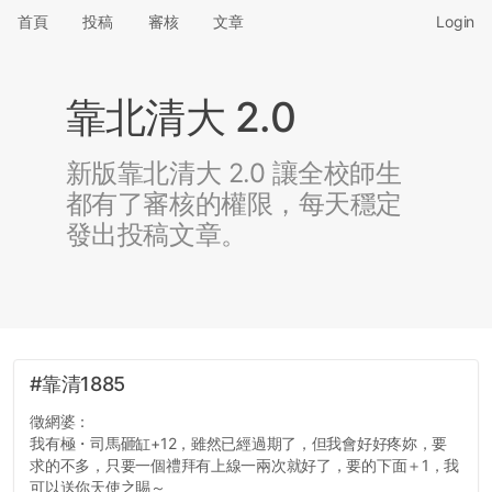
首頁
投稿
審核
文章
Login
靠北清大 2.0
新版靠北清大 2.0 讓全校師生
都有了審核的權限，每天穩定
發出投稿文章。
#靠清1885
徵網婆：
我有極・司馬砸缸+12，雖然已經過期了，但我會好好疼妳，要
求的不多，只要一個禮拜有上線一兩次就好了，要的下面＋1，我
可以送你天使之賜～