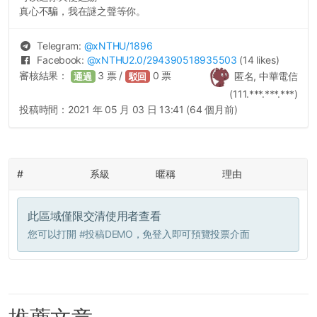
真心不騙，我在謎之聲等你。
Telegram:
@
xNTHU
/1896
Facebook:
@
xNTHU2.0
/294390518935503
(14 likes)
審核結果：
3
票 /
0
票
匿名, 中華電信
通過
駁回
(111.***.***.***)
投稿時間：
2021 年 05 月 03 日 13:41 (64 個月前)
#
系級
暱稱
理由
此區域僅限交清使用者查看
您可以打開
#投稿DEMO
，免登入即可預覽投票介面