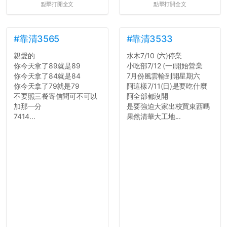
點擊打開全文
點擊打開全文
統呢！
7.歡迎其他碩齋夥伴分享~
如果有任何想要我推薦的宿
舍房間，都歡迎留言讓我知
#靠清3565
#靠清3533
道...
親愛的
水木7/10 (六)停業
你今天拿了89就是89
小吃部7/12 (一)開始營業
你今天拿了84就是84
7月份風雲輪到開星期六
你今天拿了79就是79
阿這樣7/11(日)是要吃什麼
不要照三餐寄信問可不可以
阿全部都沒開
加那一分
是要強迫大家出校買東西嗎
7414...
果然清華大工地...