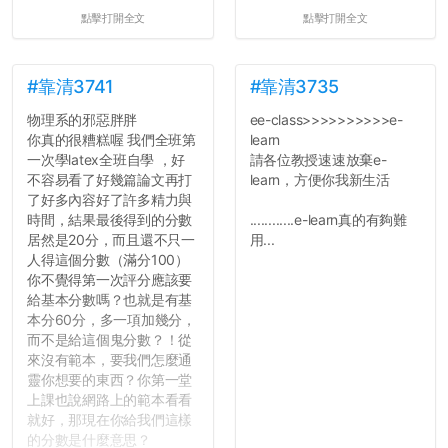
點擊打開全文
點擊打開全文
#靠清3741
#靠清3735
物理系的邪惡胖胖
ee-class>>>>>>>>>>e-
你真的很糟糕喔 我們全班第
learn
一次學latex全班自學 ，好
請各位教授速速放棄e-
不容易看了好幾篇論文再打
learn，方便你我新生活
了好多內容好了許多精力與
時間，結果最後得到的分數
............e-learn真的有夠難
居然是20分，而且還不只一
用...
人得這個分數（滿分100）
你不覺得第一次評分應該要
給基本分數嗎？也就是有基
本分60分，多一項加幾分，
而不是給這個鬼分數？！從
來沒有範本，要我們怎麼通
靈你想要的東西？你第一堂
上課也說網路上的範本看看
就好，那現在你給我們這樣
的分數是什麼意思？