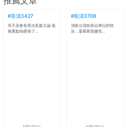
推薦文章
#靠清3427
#靠清3708
等不及會長再次長篇大論 毫
清夜出現肉身佔車位的情
無重點地硬拗了...
況，還看著我傻笑...
點擊打開全文
點擊打開全文