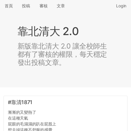
首頁
投稿
審核
文章
Login
靠北清大 2.0
新版靠北清大 2.0 讓全校師生
都有了審核的權限，每天穩定
發出投稿文章。
#靠清1871
漸漸的又變熱了
在這種天氣
屁眼的毛濕濕的趴在屁股上
想去掉這種不舒服的感覺