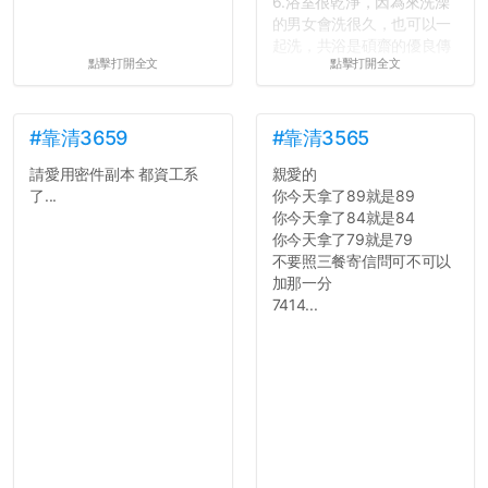
6.浴室很乾淨，因為來洗澡
的男女會洗很久，也可以一
起洗，共浴是碩齋的優良傳
點擊打開全文
點擊打開全文
統呢！
7.歡迎其他碩齋夥伴分享~
如果有任何想要我推薦的宿
舍房間，都歡迎留言讓我知
#靠清3659
#靠清3565
道...
請愛用密件副本 都資工系
親愛的
了...
你今天拿了89就是89
你今天拿了84就是84
你今天拿了79就是79
不要照三餐寄信問可不可以
加那一分
7414...