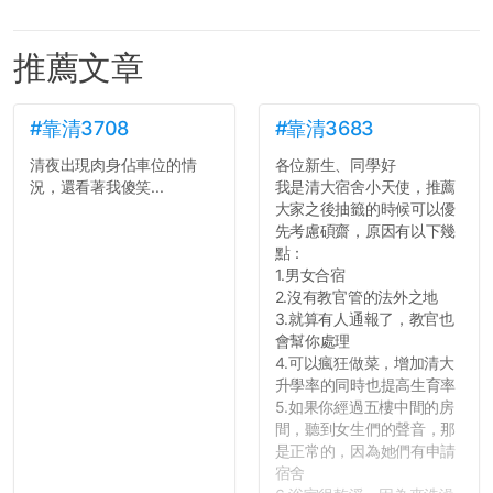
推薦文章
#靠清3708
#靠清3683
清夜出現肉身佔車位的情
各位新生、同學好
況，還看著我傻笑...
我是清大宿舍小天使，推薦
大家之後抽籤的時候可以優
先考慮碩齋，原因有以下幾
點：
1.男女合宿
2.沒有教官管的法外之地
3.就算有人通報了，教官也
會幫你處理
4.可以瘋狂做菜，增加清大
升學率的同時也提高生育率
5.如果你經過五樓中間的房
間，聽到女生們的聲音，那
是正常的，因為她們有申請
宿舍