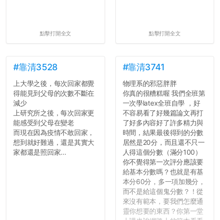
點擊打開全文
點擊打開全文
#靠清3528
#靠清3741
上大學之後，每次回家都覺
物理系的邪惡胖胖
得能見到父母的次數不斷在
你真的很糟糕喔 我們全班第
減少
一次學latex全班自學 ，好
上研究所之後，每次回家更
不容易看了好幾篇論文再打
能感受到父母在變老
了好多內容好了許多精力與
而現在因為疫情不敢回家，
時間，結果最後得到的分數
想到就好難過，還是其實大
居然是20分，而且還不只一
家都還是照回家...
人得這個分數（滿分100）
你不覺得第一次評分應該要
給基本分數嗎？也就是有基
本分60分，多一項加幾分，
而不是給這個鬼分數？！從
來沒有範本，要我們怎麼通
靈你想要的東西？你第一堂