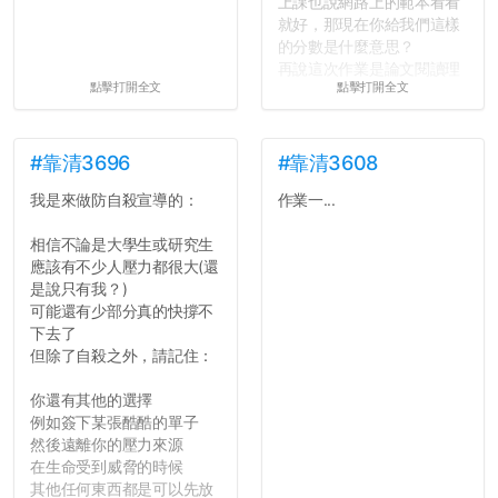
上課也說網路上的範本看看
就好，那現在你給我們這樣
的分數是什麼意思？
再說這次作業是論文閱讀理
點擊打開全文
點擊打開全文
解與評論，既然已經寫下實
驗原理實驗步驟，實驗背
景，最後你憑什麼只給我們
對論文的評論10分？！...
#靠清3696
#靠清3608
我是來做防自殺宣導的：
作業一...
相信不論是大學生或研究生
應該有不少人壓力都很大(還
是說只有我？)
可能還有少部分真的快撐不
下去了
但除了自殺之外，請記住：
你還有其他的選擇
例如簽下某張酷酷的單子
然後遠離你的壓力來源
在生命受到威脅的時候
其他任何東西都是可以先放