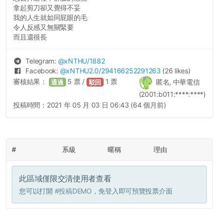
拿起剪刀卻又覺得不妥
我的人生就如同屁眼的毛
令人反感又無關緊要
而且還很長
Telegram:
@
xNTHU
/1882
Facebook:
@
xNTHU2.0
/294166252291263
(26 likes)
審核結果：
5
票 /
1
票
匿名, 中華電信
通過
駁回
(2001:b011:****:****)
投稿時間：
2021 年 05 月 03 日 06:43 (64 個月前)
#
系級
暱稱
理由
此區域僅限交清使用者查看
您可以打開
#投稿DEMO
，免登入即可預覽投票介面