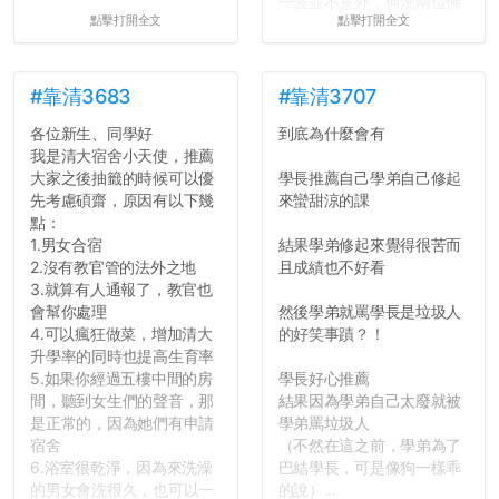
一波並不意外，何況兩位佛
點擊打開全文
點擊打開全文
心教授看起來要輕輕放下
了，之後履歷不會留下汙
點...，希望這次事件不要助
長作弊的風氣。
#靠清3683
#靠清3707
各位新生、同學好
到底為什麼會有
反正老人我明天就要搬離新
我是清大宿舍小天使，推薦
竹，之後如何發展與我無
大家之後抽籤的時候可以優
學長推薦自己學弟自己修起
關，就當最後一天發個牢騷
先考慮碩齋，原因有以下幾
來蠻甜涼的課
吧XD，祝學弟妹們修課順利
點：
~~...
1.男女合宿
結果學弟修起來覺得很苦而
2.沒有教官管的法外之地
且成績也不好看
3.就算有人通報了，教官也
會幫你處理
然後學弟就罵學長是垃圾人
4.可以瘋狂做菜，增加清大
的好笑事蹟？！
升學率的同時也提高生育率
5.如果你經過五樓中間的房
學長好心推薦
間，聽到女生們的聲音，那
結果因為學弟自己太廢就被
是正常的，因為她們有申請
學弟罵垃圾人
宿舍
（不然在這之前，學弟為了
6.浴室很乾淨，因為來洗澡
巴結學長，可是像狗一樣乖
的男女會洗很久，也可以一
的說）...