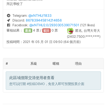
拜託學校了
Telegram:
@
xNTHU
/1833
Discord:
867839445814214656
Facebook:
@
xNTHU2.0
/293030539071501
(121 likes)
審核結果：
4
票 /
0
票
匿名, 台灣大哥大
通過
駁回
(2402:7500:****:****)
投稿時間：
2021 年 05 月 01 日 09:50 (64 個月前)
#
系級
暱稱
理由
此區域僅限交清使用者查看
您可以打開
#投稿DEMO
，免登入即可預覽投票介面