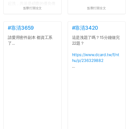
起洗，共浴是碩齋的優良傳
點擊打開全文
點擊打開全文
統呢！
7.歡迎其他碩齋夥伴分享~
如果有任何想要我推薦的宿
舍房間，都歡迎留言讓我知
#靠清3659
#靠清3420
道...
請愛用密件副本 都資工系
這是洩題了嗎？15分鐘做完
了...
22題？
https://www.dcard.tw/f/nt
hu/p/236329882
...