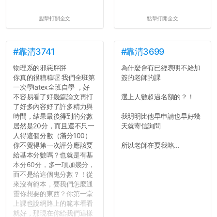
點擊打開全文
點擊打開全文
#靠清3741
#靠清3699
物理系的邪惡胖胖
為什麼會有已經表明不給加
你真的很糟糕喔 我們全班第
簽的老師的課
一次學latex全班自學 ，好
不容易看了好幾篇論文再打
選上人數超過名額的？！
了好多內容好了許多精力與
時間，結果最後得到的分數
我明明比他早申請也早好幾
居然是20分，而且還不只一
天就寄信詢問
人得這個分數（滿分100）
你不覺得第一次評分應該要
所以老師在耍我咯...
給基本分數嗎？也就是有基
本分60分，多一項加幾分，
而不是給這個鬼分數？！從
來沒有範本，要我們怎麼通
靈你想要的東西？你第一堂
上課也說網路上的範本看看
就好，那現在你給我們這樣