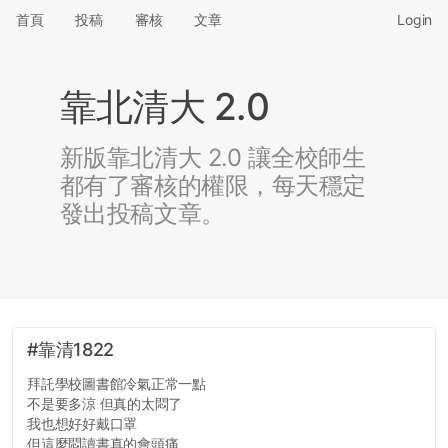
首頁
投稿
審核
文章
Login
靠北清大 2.0
新版靠北清大 2.0 讓全校師生
都有了審核的權限，每天穩定
發出投稿文章。
#靠清1822
拜託學校圖書館冷氣正常一點
不是要多涼 但真的太悶了
我也想好好戴口罩
但這麼悶讀書真的會頭痛