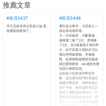
推薦文章
#靠清3427
#靠清3448
等不及會長再次長篇大論 毫
看到這次事件，大四老人一
無重點地硬拗了...
路走來有感而發。
大一主科被當，不斷重修，
最後微二修了3次、普物修
了2次，花3個暑假才拿到學
分，好不容易大四終於可以
撥出時間做實驗、準備推
甄，結果推甄被教授洗臉成
績怎麼那麼差，lab老師也覺
得憑什麼要留我。
以前多少也看過同學有作
弊，這次看到熱門科系搞出
集體作弊這套，有時候會心
理不平衡，堅持誠實考試又
如何？推甄就是看GPA，作
弊被當和誠實應考被當，都
是D、E...有人會選擇前者賭