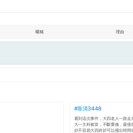
暱稱
理由
面
#靠清3448
看到這次事件，大四老人一路走
大一主科被當，不斷重修，最後
好不容易大四終於可以撥出時間