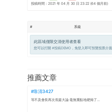
投稿時間：
2021 年 04 月 30 日 23:22 (64 個月前)
#
系級
此區域僅限交清使用者查看
您可以打開
#投稿DEMO
，免登入即可預覽投票介
推薦文章
#靠清3427
等不及會長再次長篇大論 毫無重點地硬拗了...