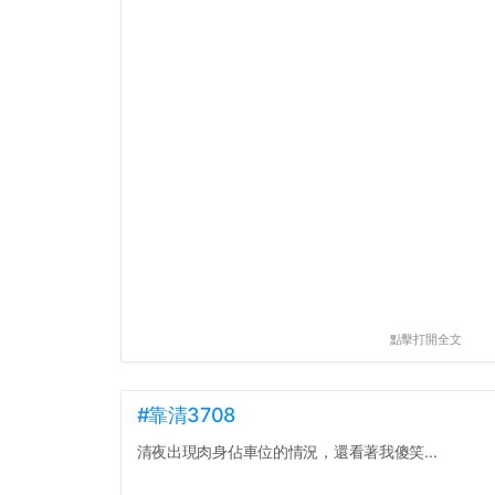
點擊打開全文
#靠清3708
清夜出現肉身佔車位的情況，還看著我傻笑...