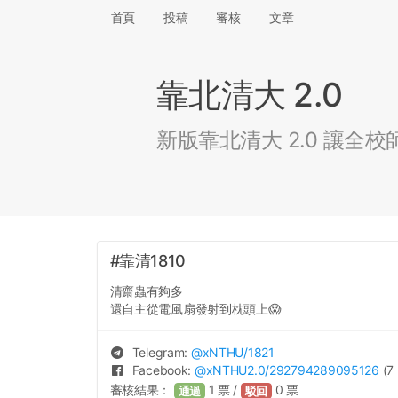
首頁
投稿
審核
文章
靠北清大 2.0
新版靠北清大 2.0 讓
#靠清1810
清齋蟲有夠多
還自主從電風扇發射到枕頭上😱
Telegram:
@
xNTHU
/1821
Facebook:
@
xNTHU2.0
/292794289095126
(7 
審核結果：
1
票 /
0
票
通過
駁回