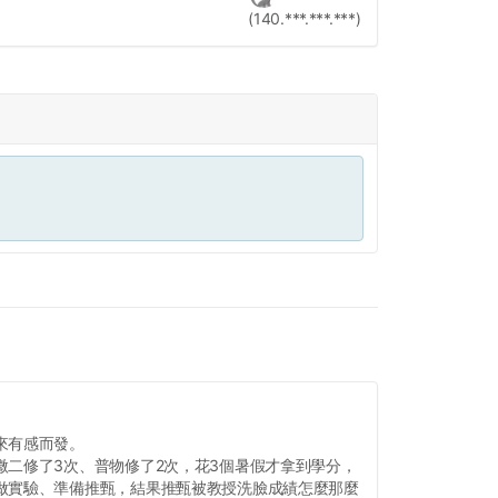
(140.***.***.***)
來有感而發。
微二修了3次、普物修了2次，花3個暑假才拿到學分，
做實驗、準備推甄，結果推甄被教授洗臉成績怎麼那麼