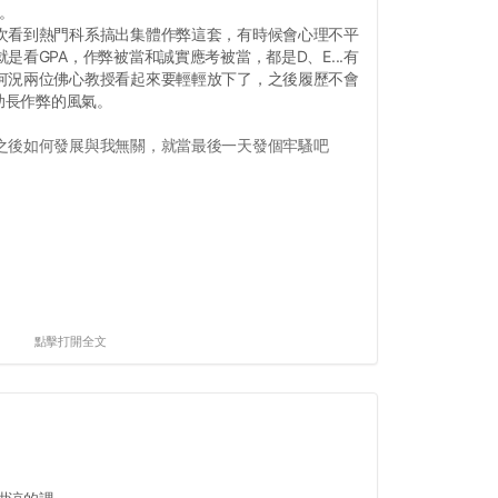
我。
次看到熱門科系搞出集體作弊這套，有時候會心理不平
是看GPA，作弊被當和誠實應考被當，都是D、E...有
何況兩位佛心教授看起來要輕輕放下了，之後履歷不會
要助長作弊的風氣。
之後如何發展與我無關，就當最後一天發個牢騷吧
點擊打開全文