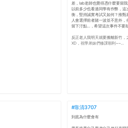
差，lab老師也覺得憑什麼要留
以前多少也看過同學有作弊，這
衡，堅持誠實考試又如何？推甄就
人會選擇前者賭一波並不意外，
留下汙點...，希望這次事件不
反正老人我明天就要搬離新竹，
XD，祝學弟妹們修課順利~~...
#靠清3707
到底為什麼會有