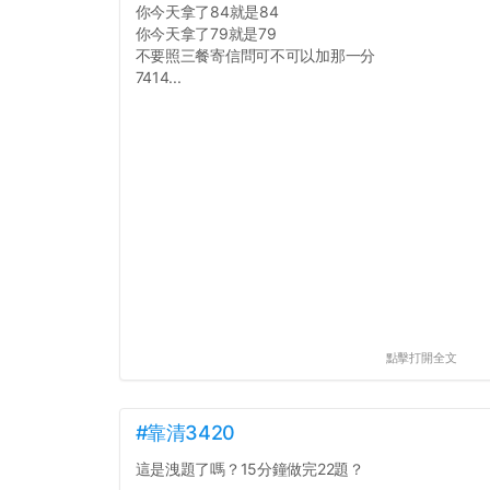
你今天拿了84就是84
你今天拿了79就是79
不要照三餐寄信問可不可以加那一分
7414...
點擊打開全文
#靠清3420
這是洩題了嗎？15分鐘做完22題？