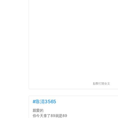
點擊打開全文
#靠清3565
親愛的
你今天拿了89就是89