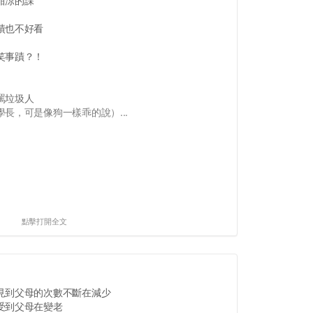
甜涼的課
績也不好看
笑事蹟？！
罵垃圾人
長，可是像狗一樣乖的說）...
點擊打開全文
見到父母的次數不斷在減少
受到父母在變老