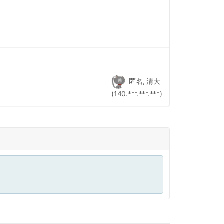
匿名, 清大
(140.***.***.***)