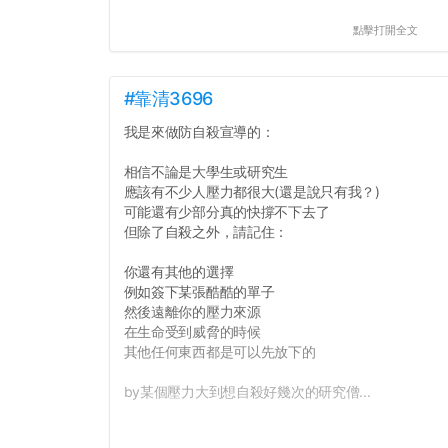
點擊打開全文
#靠清3696
我是來做防自殺宣導的：
相信不論是大學生或研究生
應該有不少人壓力都很大(還是說只有我？)
可能還有少部分真的快撐不下去了
但除了自殺之外，請記住：
你還有其他的選擇
例如簽下某張酷酷的單子
然後遠離你的壓力來源
在生命受到威脅的時候
其他任何東西都是可以先放下的
by某個壓力大到想自殺好幾次的研究僧...