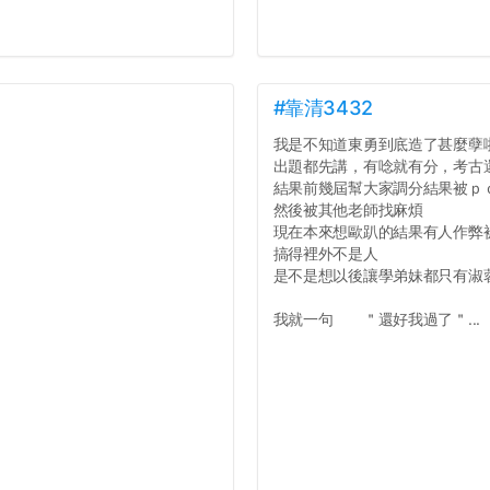
#靠清3432
我是不知道東勇到底造了甚麼孽
出題都先講，有唸就有分，考古
結果前幾屆幫大家調分結果被ｐ
然後被其他老師找麻煩
現在本來想歐趴的結果有人作弊
搞得裡外不是人
是不是想以後讓學弟妹都只有淑
我就一句 ＂還好我過了＂...