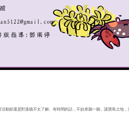
署活動卻還是對藻礁不太了解。有時間的話，不妨來聽一聽。讓寶島土地，