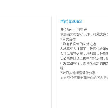
#靠清3683
各位新生、同學好
我是清大宿舍小天使，推薦大家
1.男女合宿
2.沒有教官管的法外之地
3.就算有人通報了，教官也會幫
4.可以瘋狂做菜，增加清大升學
5.如果你經過五樓中間的房間
6.浴室很乾淨，因為來洗澡的
呢！
7.歡迎其他碩齋夥伴分享~
如果有任何想要我推薦的宿舍房間