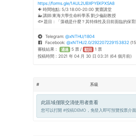
https://forms.gle/1AUL2UBXPYEKPXSA8
🐠 時間地點: 5/3 18:00-20:00 實齋講堂
🐳 講師:東海大學生命科學系 劉少倫副教授
🐟 題目：「藻礁是什麼？其特殊性及目前面臨的保
Telegram:
@
xNTHU
/1804
Facebook:
@
xNTHU2.0
/292207229153832
(15
審核結果：
5
票 /
1
票
通過
駁回
投稿時間：
2021 年 04 月 30 日 03:31 (64 個月前)
#
系級
此區域僅限交清使用者查看
您可以打開
#投稿DEMO
，免登入即可預覽投票介