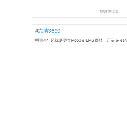
點擊打開全文
#靠清3690
明明今年起就說要把 Moodle iLMS 廢掉，只留 e-learn
結果廢掉舊的，又來新的 ee 啥鬼
到底是要怎樣啦 每次都要跳來跳去找課程資訊
不能統一用 e-learning 嗎...