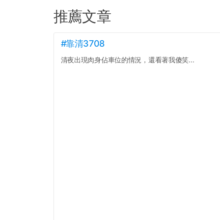
推薦文章
#靠清3708
清夜出現肉身佔車位的情況，還看著我傻笑...