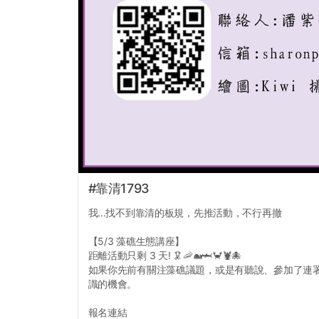
#靠清1793
我...找不到靠清的板規，先推活動，不行再撤
【5/3 藻礁生態講座】
距離活動只剩 3 天! 🦑🦐🐋🦈🦀🦞🐙
如果你先前有關注藻礁議題，或是有聽說、參加了連
識的機會。
報名連結