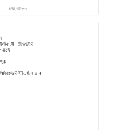
點擊打開全文
啦
還很有用，還會調分
ｏ靠清
被抓
蓉的微積分可以修４８４