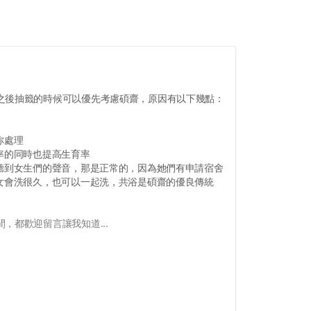
之後抽籤的時候可以優先考慮碩齋，原因有以下幾點：
你處理
率的同時也提高生育率
，聽到女生們的聲音，那是正常的，因為她們有申請宿舍
男女會洗很久，也可以一起洗，共浴是碩齋的優良傳統
，都歡迎留言讓我知道...