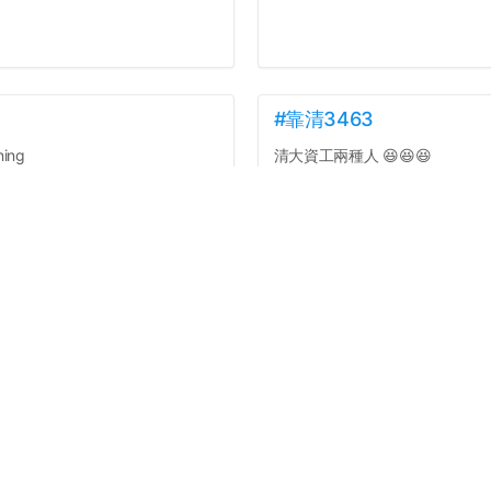
#靠清3463
ing
清大資工兩種人 😆😆😆
1. 考試中寫不出來 Diss code 的
2. 考試中寫不出來 Discord 的
From Dcard 校板...