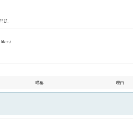
育問題」
 likes)
暱稱
理由
面