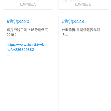
次的研究僧...
點擊打開全文
點擊打開全文
#靠清3420
#靠清3444
這是洩題了嗎？15分鐘做完
什麼作弊 只是情報搜集能
22題？
力...
https://www.dcard.tw/f/nt
hu/p/236329882
...