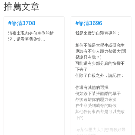
推薦文章
#靠清3708
#靠清3696
清夜出現肉身佔車位的情
我是來做防自殺宣導的：
況，還看著我傻笑...
相信不論是大學生或研究生
應該有不少人壓力都很大(還
是說只有我？)
可能還有少部分真的快撐不
下去了
但除了自殺之外，請記住：
你還有其他的選擇
例如簽下某張酷酷的單子
然後遠離你的壓力來源
在生命受到威脅的時候
其他任何東西都是可以先放
下的
by某個壓力大到想自殺好幾