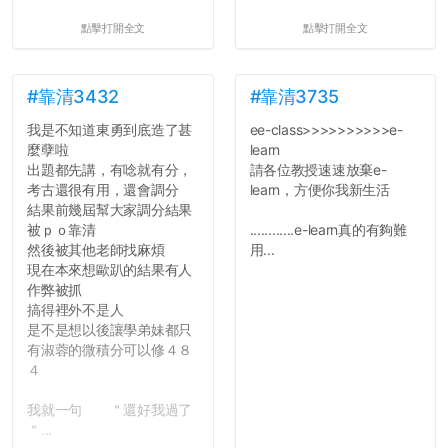
點擊打開全文
點擊打開全文
#靠清3432
#靠清3735
我是不知道東勇到底造了甚
ee-class>>>>>>>>>>e-
麼孽啦
learn
出題都先講，有唸就有分，
請各位教授速速放棄e-
考古還很有用，還會調分
learn，方便你我新生活
結果前幾屆幫大家調分結果
被ｐｏ靠清
............e-learn真的有夠難
然後被其他老師找麻煩
用...
現在本來想歐趴的結果有人
作弊被抓
搞得裡外不是人
是不是想以後讓學弟妹都只
有淑蓉的微積分可以修４８
４
我就一句 ＂還好我過了
＂...