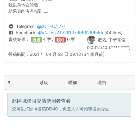
我以為他在誇張
結果真的沒有抽到.......
Telegram:
@
xNTHU
/1771
Facebook:
@
xNTHU2.0
/291079999266555
(44 likes)
審核結果：
4
票 /
0
票
匿名, 中華電信
通過
駁回
(2001:b400:****:****)
投稿時間：
2021 年 04 月 28 日 09:13 (64 個月前)
#
系級
暱稱
理由
此區域僅限交清使用者查看
您可以打開
#投稿DEMO
，免登入即可預覽投票介面