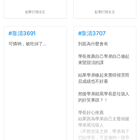
點擊打開全文
點擊打開全文
#靠清3691
#靠清3707
可憐吶，被吃掉了...
到底為什麼會有
學長推薦自己學弟自己修起
來蠻甜涼的課
結果學弟修起來覺得很苦而
且成績也不好看
然後學弟就罵學長是垃圾人
的好笑事蹟？！
學長好心推薦
結果因為學弟自己太廢就被
學弟罵垃圾人
（不然在這之前，學弟為了
巴結學長，可是像狗一樣乖