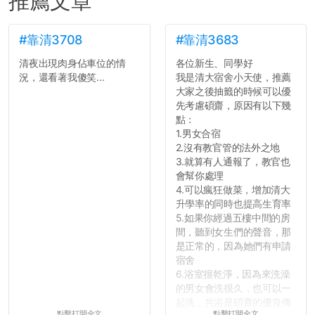
推薦文章
#靠清3708
#靠清3683
清夜出現肉身佔車位的情
各位新生、同學好
況，還看著我傻笑...
我是清大宿舍小天使，推薦
大家之後抽籤的時候可以優
先考慮碩齋，原因有以下幾
點：
1.男女合宿
2.沒有教官管的法外之地
3.就算有人通報了，教官也
會幫你處理
4.可以瘋狂做菜，增加清大
升學率的同時也提高生育率
5.如果你經過五樓中間的房
間，聽到女生們的聲音，那
是正常的，因為她們有申請
宿舍
6.浴室很乾淨，因為來洗澡
的男女會洗很久，也可以一
起洗，共浴是碩齋的優良傳
點擊打開全文
點擊打開全文