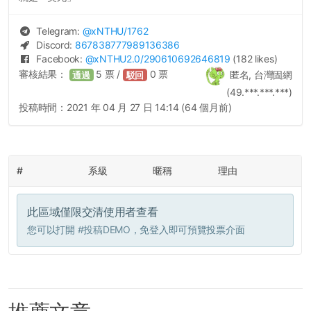
Telegram:
@
xNTHU
/1762
Discord:
867838777989136386
Facebook:
@
xNTHU2.0
/290610692646819
(182 likes)
審核結果：
5
票 /
0
票
匿名, 台灣固網
通過
駁回
(49.***.***.***)
投稿時間：
2021 年 04 月 27 日 14:14 (64 個月前)
#
系級
暱稱
理由
此區域僅限交清使用者查看
您可以打開
#投稿DEMO
，免登入即可預覽投票介面