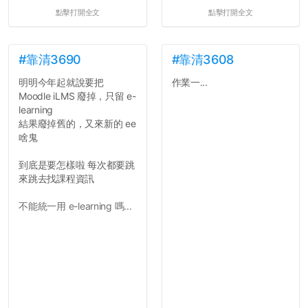
點擊打開全文
點擊打開全文
#靠清3690
#靠清3608
明明今年起就說要把
作業一...
Moodle iLMS 廢掉，只留 e-
learning
結果廢掉舊的，又來新的 ee
啥鬼
到底是要怎樣啦 每次都要跳
來跳去找課程資訊
不能統一用 e-learning 嗎...