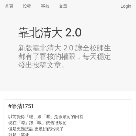
首頁
投稿
審核
文章
Login
靠北清大 2.0
新版靠北清大 2.0 讓全校師生
都有了審核的權限，每天穩定
發出投稿文章。
#靠清1751
以前覺得「嗯」跟「喔」是很敷衍的回答
現在「嗯」跟「哦」依舊很敷衍
但是更難接話 更敷衍的出現了...
就是「笑死」