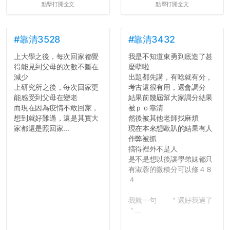
點擊打開全文
點擊打開全文
#靠清3528
#靠清3432
上大學之後，每次回家都覺
我是不知道東勇到底造了甚
得能見到父母的次數不斷在
麼孽啦
減少
出題都先講，有唸就有分，
上研究所之後，每次回家更
考古還很有用，還會調分
能感受到父母在變老
結果前幾屆幫大家調分結果
而現在因為疫情不敢回家，
被ｐｏ靠清
想到就好難過，還是其實大
然後被其他老師找麻煩
家都還是照回家...
現在本來想歐趴的結果有人
作弊被抓
搞得裡外不是人
是不是想以後讓學弟妹都只
有淑蓉的微積分可以修４８
４
我就一句 ＂還好我過了
＂...