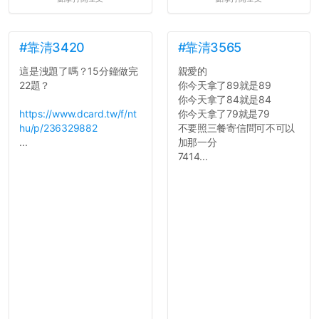
統呢！
7.歡迎其他碩齋夥伴分享~
如果有任何想要我推薦的宿
舍房間，都歡迎留言讓我知
#靠清3420
#靠清3565
道...
這是洩題了嗎？15分鐘做完
親愛的
22題？
你今天拿了89就是89
你今天拿了84就是84
https://www.dcard.tw/f/nt
你今天拿了79就是79
hu/p/236329882
不要照三餐寄信問可不可以
...
加那一分
7414...