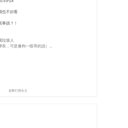
甜涼的課
績也不好看
笑事蹟？！
罵垃圾人
長，可是像狗一樣乖的說）...
點擊打開全文