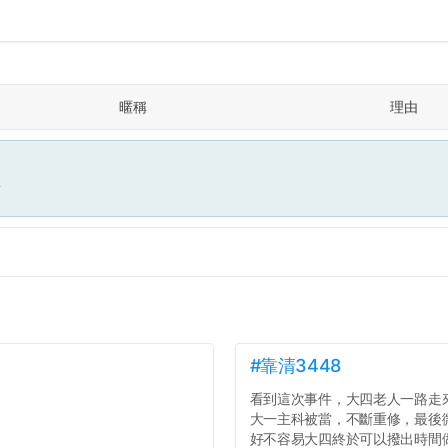
暱稱
理由
面
#靠清3448
看到這次事件，大四老人一路走
大一主科被當，不斷重修，最後
好不容易大四終於可以撥出時間