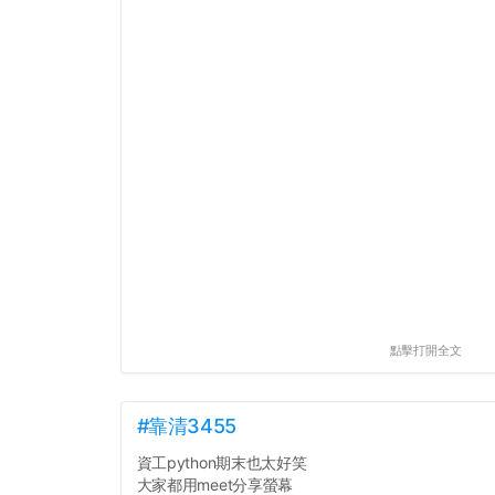
點擊打開全文
#靠清3455
資工python期末也太好笑
大家都用meet分享螢幕