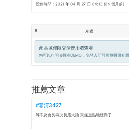
投稿時間：
2021 年 04 月 27 日 04:13 (64 個月前)
#
系級
此區域僅限交清使用者查看
您可以打開
#投稿DEMO
，免登入即可預覽投票介
推薦文章
#靠清3427
等不及會長再次長篇大論 毫無重點地硬拗了...