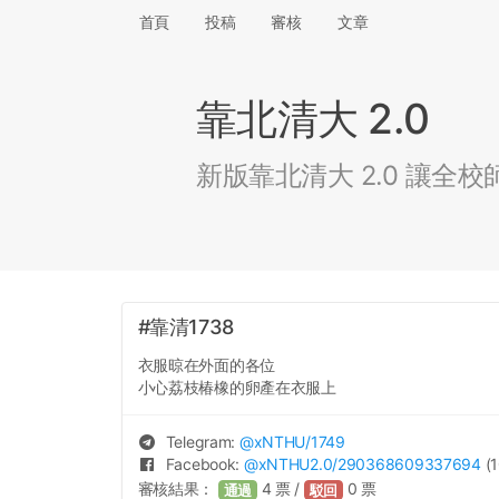
首頁
投稿
審核
文章
靠北清大 2.0
新版靠北清大 2.0 讓
#靠清1738
衣服晾在外面的各位
小心荔枝椿橡的卵產在衣服上
Telegram:
@
xNTHU
/1749
Facebook:
@
xNTHU2.0
/290368609337694
(1
審核結果：
4
票 /
0
票
通過
駁回