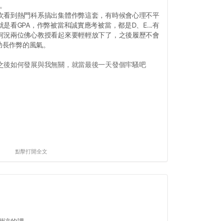
我。
次看到熱門科系搞出集體作弊這套，有時候會心理不平
是看GPA，作弊被當和誠實應考被當，都是D、E...有
何況兩位佛心教授看起來要輕輕放下了，之後履歷不會
要助長作弊的風氣。
之後如何發展與我無關，就當最後一天發個牢騷吧
點擊打開全文