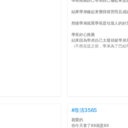
學長推薦自己學弟自己修起來蠻
結果學弟修起來覺得很苦而且成
然後學弟就罵學長是垃圾人的好
學長好心推薦
結果因為學弟自己太廢就被學弟
（不然在這之前，學弟為了巴結學
#靠清3565
親愛的
你今天拿了89就是89