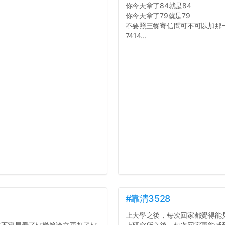
你今天拿了84就是84
你今天拿了79就是79
不要照三餐寄信問可不可以加那
7414...
#靠清3528
上大學之後，每次回家都覺得能