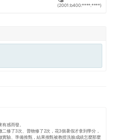
(2001:b400:****:****)
來有感而發。
微二修了3次、普物修了2次，花3個暑假才拿到學分，
做實驗、準備推甄，結果推甄被教授洗臉成績怎麼那麼