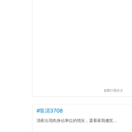
點擊打開全文
#靠清3708
清夜出現肉身佔車位的情況，還看著我傻笑...