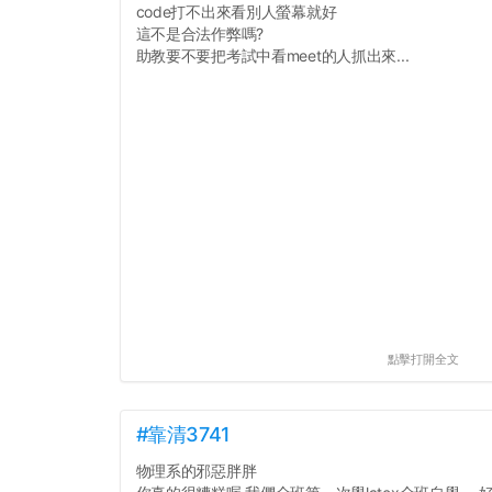
code打不出來看別人螢幕就好
這不是合法作弊嗎?
助教要不要把考試中看meet的人抓出來...
點擊打開全文
#靠清3741
物理系的邪惡胖胖