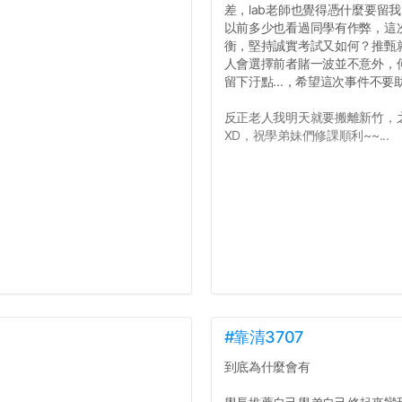
差，lab老師也覺得憑什麼要留
以前多少也看過同學有作弊，這
衡，堅持誠實考試又如何？推甄就
人會選擇前者賭一波並不意外，
留下汙點...，希望這次事件不
反正老人我明天就要搬離新竹，
XD，祝學弟妹們修課順利~~...
#靠清3707
到底為什麼會有