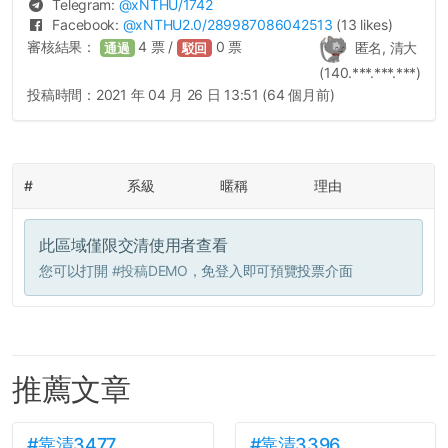
Telegram:
@
xNTHU
/1742
Facebook:
@
xNTHU2.0
/289987086042513
(13 likes)
審核結果：
4
票 /
0
票
匿名, 清大
通過
駁回
(140.***.***.***)
投稿時間：
2021 年 04 月 26 日 13:51 (64 個月前)
#
系級
暱稱
理由
此區域僅限交清使用者查看
您可以打開
#投稿DEMO
，免登入即可預覽投票介面
推薦文章
#靠清3477
#靠清3396