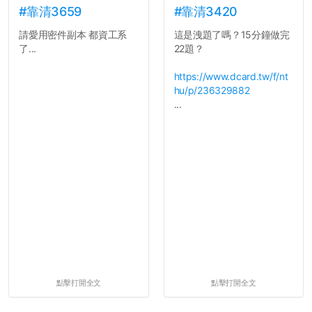
長作弊的風氣。
舍房間，都歡迎留言讓我知
#靠清3659
#靠清3420
道...
請愛用密件副本 都資工系
這是洩題了嗎？15分鐘做完
反正老人我明天就要搬離新
了...
22題？
竹，之後如何發展與我無
關，就當最後一天發個牢騷
https://www.dcard.tw/f/nt
吧XD，祝學弟妹們修課順利
hu/p/236329882
~~...
...
點擊打開全文
點擊打開全文