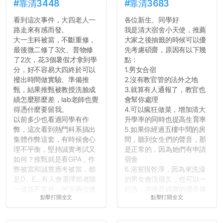
績無法體現你們的努力，但
#靠清3448
#靠清3683
往後你們正直的態度一定會
看到這次事件，大四老人一
各位新生、同學好
讓你們在社會上適應得更
路走來有感而發。
我是清大宿舍小天使，推薦
好。最後，那些作弊的同
大一主科被當，不斷重修，
大家之後抽籤的時候可以優
學，你們要瞭解到作弊對你
最後微二修了3次、普物修
先考慮碩齋，原因有以下幾
們而言是沒有任何好處的，
了2次，花3個暑假才拿到學
點：
大學是你們唯一可以勇敢認
分，好不容易大四終於可以
1.男女合宿
錯但不需要付出太大代價的
撥出時間做實驗、準備推
2.沒有教官管的法外之地
地方，你們在這時候如果不
甄，結果推甄被教授洗臉成
3.就算有人通報了，教官也
會學會...
績怎麼那麼差，lab老師也覺
會幫你處理
得憑什麼要留我。
4.可以瘋狂做菜，增加清大
以前多少也看過同學有作
升學率的同時也提高生育率
弊，這次看到熱門科系搞出
5.如果你經過五樓中間的房
集體作弊這套，有時候會心
間，聽到女生們的聲音，那
理不平衡，堅持誠實考試又
是正常的，因為她們有申請
如何？推甄就是看GPA，作
宿舍
弊被當和誠實應考被當，都
6.浴室很乾淨，因為來洗澡
是D、E...有人會選擇前者賭
的男女會洗很久，也可以一
一波並不意外，何況兩位佛
起洗，共浴是碩齋的優良傳
點擊打開全文
點擊打開全文
心教授看起來要輕輕放下
統呢！
了，之後履歷不會留下汙
7.歡迎其他碩齋夥伴分享~
點...，希望這次事件不要助
如果有任何想要我推薦的宿