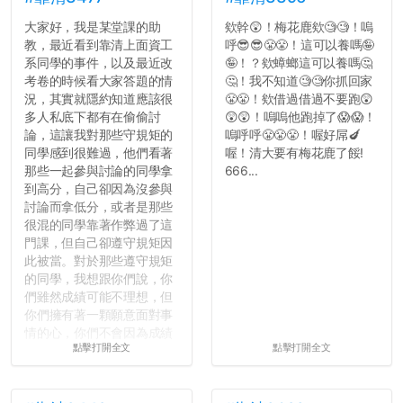
大家好，我是某堂課的助
欸幹😲！梅花鹿欸🧐🧐！嗚
教，最近看到靠清上面資工
呼😎😎😤😤！這可以養嗎🤪
系同學的事件，以及最近改
🤪！？欸蟑螂這可以養嗎🤔
考卷的時候看大家答題的情
🤔！我不知道🧐🧐你抓回家
況，其實就隱約知道應該很
😤😤！欸借過借過不要跑😲
多人私底下都有在偷偷討
😲😲！嗚嗚他跑掉了😱😱！
論，這讓我對那些守規矩的
嗚呼呼😤😤😤！喔好屌🍆
同學感到很難過，他們看著
喔！清大要有梅花鹿了餒!
那些一起參與討論的同學拿
666...
到高分，自己卻因為沒參與
討論而拿低分，或者是那些
很混的同學靠著作弊過了這
門課，但自己卻遵守規矩因
此被當。對於那些遵守規矩
的同學，我想跟你們說，你
們雖然成績可能不理想，但
你們擁有著一顆願意面對事
情的心，你們不會因為成績
點擊打開全文
點擊打開全文
壓力而選擇逃避(作弊)，在
這一點上你們做的比那些作
弊的同學好太多了，雖然成