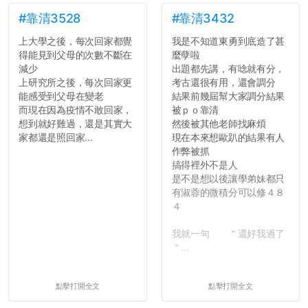
#靠清3528
#靠清3432
上大學之後，每次回家都覺
我是不知道東勇到底造了甚
得能見到父母的次數不斷在
麼孽啦
減少
出題都先講，有唸就有分，
上研究所之後，每次回家更
考古還很有用，還會調分
能感受到父母在變老
結果前幾屆幫大家調分結果
而現在因為疫情不敢回家，
被ｐｏ靠清
想到就好難過，還是其實大
然後被其他老師找麻煩
家都還是照回家...
現在本來想歐趴的結果有人
作弊被抓
搞得裡外不是人
是不是想以後讓學弟妹都只
有淑蓉的微積分可以修４８
４
我就一句 ＂還好我過了
＂...
點擊打開全文
點擊打開全文