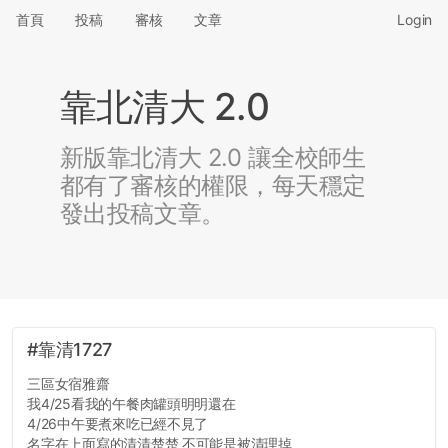
首頁
投稿
審核
文章
Login
靠北清大 2.0
新版靠北清大 2.0 讓全校師生
都有了審核的權限，每天穩定
發出投稿文章。
#靠清1727
三區女宿雅齋
我4/25看我的午餐肉罐頭明明還在
4/26中午要煮來吃已經不見了
名字在上面寫的清清楚楚 不可能是被清理掉