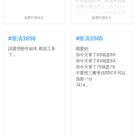
6.浴室很乾淨，因為來洗澡
的男女會洗很久，也可以一
起洗，共浴是碩齋的優良傳
點擊打開全文
點擊打開全文
統呢！
7.歡迎其他碩齋夥伴分享~
如果有任何想要我推薦的宿
舍房間，都歡迎留言讓我知
#靠清3659
#靠清3565
道...
請愛用密件副本 都資工系
親愛的
了...
你今天拿了89就是89
你今天拿了84就是84
你今天拿了79就是79
不要照三餐寄信問可不可以
加那一分
7414...