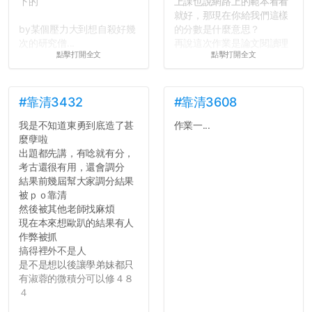
下的
上課也說網路上的範本看看
就好，那現在你給我們這樣
by某個壓力大到想自殺好幾
的分數是什麼意思？
次的研究僧...
再說這次作業是論文閱讀理
點擊打開全文
點擊打開全文
解與評論，既然已經寫下實
驗原理實驗步驟，實驗背
景，最後你憑什麼只給我們
對論文的評論10分？！...
#靠清3432
#靠清3608
我是不知道東勇到底造了甚
作業一...
麼孽啦
出題都先講，有唸就有分，
考古還很有用，還會調分
結果前幾屆幫大家調分結果
被ｐｏ靠清
然後被其他老師找麻煩
現在本來想歐趴的結果有人
作弊被抓
搞得裡外不是人
是不是想以後讓學弟妹都只
有淑蓉的微積分可以修４８
４