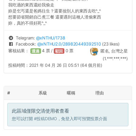
我吃過的東西還給我偷走
妳是乞丐還是爸媽往生？還要撿別人的東西去吃^_^
想要節省開銷自己煮三餐 還要遇到這種人渣偷東西
妳，真的不得好死^_^
Telegram:
@
xNTHU
/1738
Facebook:
@
xNTHU2.0
/289820449392510
(23 likes)
審核結果：
4
票 /
0
票
匿名, 台灣之星
通過
駁回
(1.***.***.***)
投稿時間：
2021 年 04 月 26 日 05:51 (64 個月前)
#
系級
暱稱
理由
此區域僅限交清使用者查看
您可以打開
#投稿DEMO
，免登入即可預覽投票介面