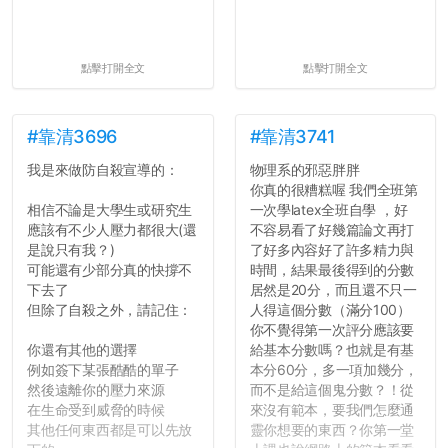
點擊打開全文
點擊打開全文
#靠清3696
#靠清3741
我是來做防自殺宣導的：
物理系的邪惡胖胖
你真的很糟糕喔 我們全班第
相信不論是大學生或研究生
一次學latex全班自學 ，好
應該有不少人壓力都很大(還
不容易看了好幾篇論文再打
是說只有我？)
了好多內容好了許多精力與
可能還有少部分真的快撐不
時間，結果最後得到的分數
下去了
居然是20分，而且還不只一
但除了自殺之外，請記住：
人得這個分數（滿分100）
你不覺得第一次評分應該要
你還有其他的選擇
給基本分數嗎？也就是有基
例如簽下某張酷酷的單子
本分60分，多一項加幾分，
然後遠離你的壓力來源
而不是給這個鬼分數？！從
在生命受到威脅的時候
來沒有範本，要我們怎麼通
其他任何東西都是可以先放
靈你想要的東西？你第一堂