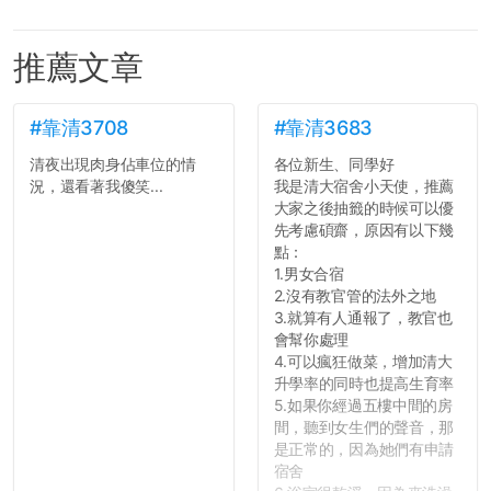
推薦文章
#靠清3708
#靠清3683
清夜出現肉身佔車位的情
各位新生、同學好
況，還看著我傻笑...
我是清大宿舍小天使，推薦
大家之後抽籤的時候可以優
先考慮碩齋，原因有以下幾
點：
1.男女合宿
2.沒有教官管的法外之地
3.就算有人通報了，教官也
會幫你處理
4.可以瘋狂做菜，增加清大
升學率的同時也提高生育率
5.如果你經過五樓中間的房
間，聽到女生們的聲音，那
是正常的，因為她們有申請
宿舍