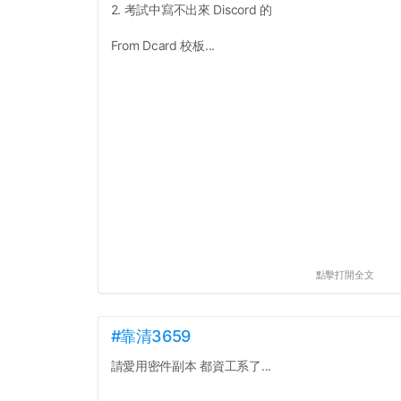
2. 考試中寫不出來 Discord 的
From Dcard 校板...
點擊打開全文
#靠清3659
請愛用密件副本 都資工系了...