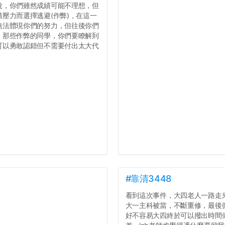
說，你們雖然成績可能不理想，但
壓力而選擇逃避(作弊)，在這一
無法體現你們的努力，但往後你們
，那些作弊的同學，你們要瞭解到
可以勇敢認錯但不需要付出太大代
#靠清3448
看到這次事件，大四老人一路走
大一主科被當，不斷重修，最後
好不容易大四終於可以撥出時間