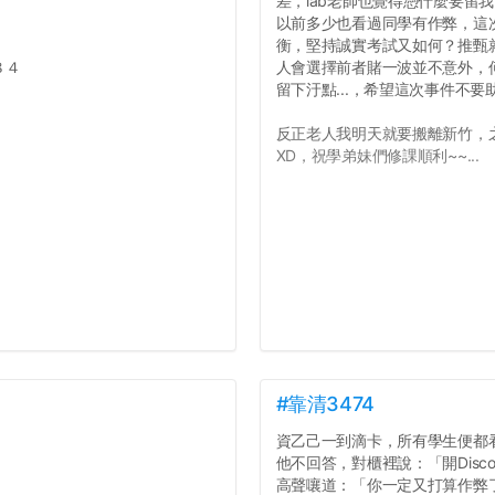
差，lab老師也覺得憑什麼要留
以前多少也看過同學有作弊，這
衡，堅持誠實考試又如何？推甄就
８４
人會選擇前者賭一波並不意外，
留下汙點...，希望這次事件不
反正老人我明天就要搬離新竹，
XD，祝學弟妹們修課順利~~...
#靠清3474
資乙己一到滴卡，所有學生便都
他不回答，對櫃裡說：「開Dis
高聲嚷道：「你一定又打算作弊