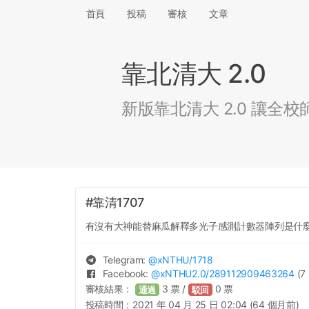
首頁
投稿
審核
文章
靠北清大 2.0
新版靠北清大 2.0 讓
#靠清1707
有沒有大神能替麻瓜解釋多光子感測計數器陣列是什
Telegram:
@
xNTHU
/1718
Facebook:
@
xNTHU2.0
/289112909463264
(7 
審核結果：
3
票 /
0
票
通過
駁回
投稿時間：
2021 年 04 月 25 日 02:04 (64 個月前)