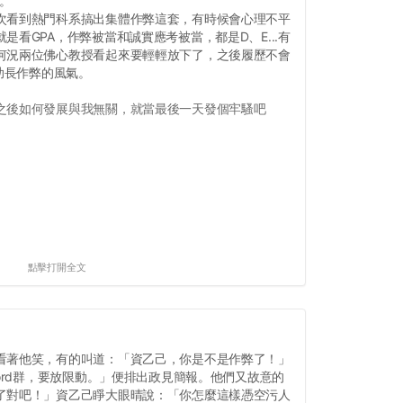
我。
次看到熱門科系搞出集體作弊這套，有時候會心理不平
是看GPA，作弊被當和誠實應考被當，都是D、E...有
何況兩位佛心教授看起來要輕輕放下了，之後履歷不會
要助長作弊的風氣。
之後如何發展與我無關，就當最後一天發個牢騷吧
點擊打開全文
看著他笑，有的叫道：「資乙己，你是不是作弊了！」
cord群，要放限動。」便排出政見簡報。他們又故意的
了對吧！」資乙己睜大眼晴說：「你怎麼這樣憑空污人