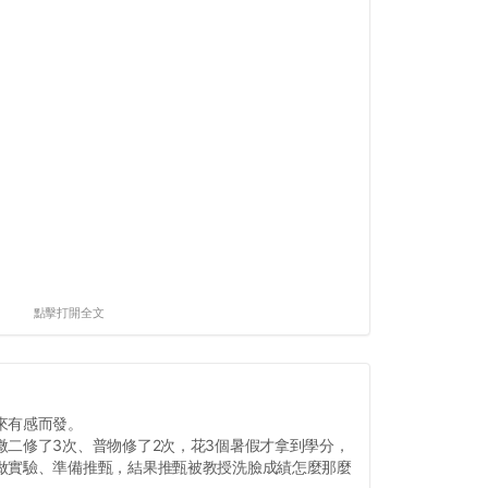
點擊打開全文
來有感而發。
微二修了3次、普物修了2次，花3個暑假才拿到學分，
做實驗、準備推甄，結果推甄被教授洗臉成績怎麼那麼