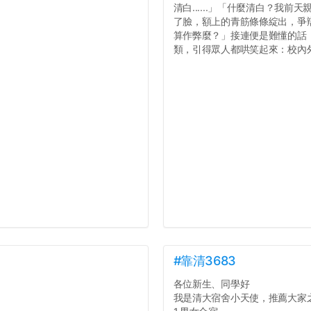
清白......」「什麼清白？我
了臉，額上的青筋條條綻出，爭辯道：
算作弊麼？」接連便是難懂的話，
類，引得眾人都哄笑起來：校內外
#靠清3683
各位新生、同學好
我是清大宿舍小天使，推薦大家