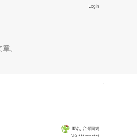
Login
文章。
匿名, 台灣固網
(49.***.***.***)