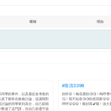
暱稱
理由
面
#靠清3396
系同學的事件，以及最近改考卷的
欸幹😲！梅花鹿欸🧐🧐！嗚呼😎
私底下都有在偷偷討論，這讓我對
🤔！我不知道🧐🧐你抓回家😤
與討論的同學拿到高分，自己卻因
呼呼😤😤😤！喔好屌🍆喔！清大要
作弊過了這門課，但自己卻遵守規