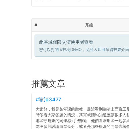
#
系級
此區域僅限交清使用者查看
您可以打開
#投稿DEMO
，免登入即可預覽投票介
推薦文章
#靠清3477
大家好，我是某堂課的助教，最近看到靠清上面資工
時候看大家答題的情況，其實就隱約知道應該很多人
那些守規矩的同學感到很難過，他們看著那些一起參
為沒參與討論而拿低分，或者是那些很混的同學靠著