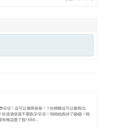
😎😤😤！這可以養嗎🤪🤪！？欸蟑螂這可以養嗎🤔
！欸借過借過不要跑😲😲😲！嗚嗚他跑掉了😱😱！嗚
有梅花鹿了餒! 666...