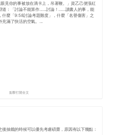
前天親眼見你的事被放在滴卡上，吊著鞭。」資乙己便漲紅
「討論不能算作......討論！......讀書人的事，能
什麼「9:58討論考題難度」，什麼「名譽傷害」之
充滿了快活的空氣。...
點擊打開全文
之後抽籤的時候可以優先考慮碩齋，原因有以下幾點：