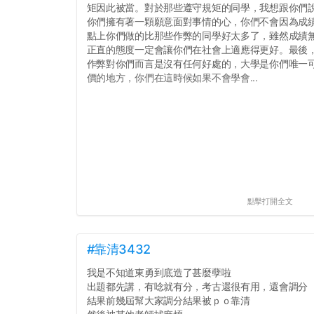
矩因此被當。對於那些遵守規矩的同學，我想跟你們
你們擁有著一顆願意面對事情的心，你們不會因為成績
點上你們做的比那些作弊的同學好太多了，雖然成績
正直的態度一定會讓你們在社會上適應得更好。最後
作弊對你們而言是沒有任何好處的，大學是你們唯一
價的地方，你們在這時候如果不會學會...
點擊打開全文
#靠清3432
我是不知道東勇到底造了甚麼孽啦
出題都先講，有唸就有分，考古還很有用，還會調分
結果前幾屆幫大家調分結果被ｐｏ靠清