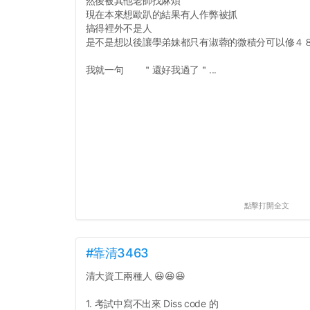
然後被其他老師找麻煩
現在本來想歐趴的結果有人作弊被抓
搞得裡外不是人
是不是想以後讓學弟妹都只有淑蓉的微積分可以修４
我就一句 ＂還好我過了＂...
點擊打開全文
#靠清3463
清大資工兩種人 😆😆😆
1. 考試中寫不出來 Diss code 的