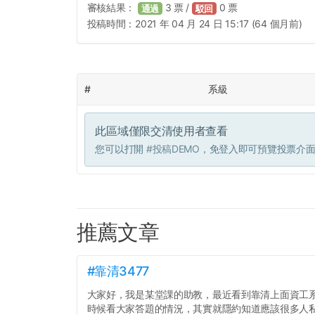
審核結果：
3
票 /
0
票
通過
駁回
投稿時間：
2021 年 04 月 24 日 15:17 (64 個月前)
#
系級
此區域僅限交清使用者查看
您可以打開
#投稿DEMO
，免登入即可預覽投票介
推薦文章
#靠清3477
大家好，我是某堂課的助教，最近看到靠清上面資工
時候看大家答題的情況，其實就隱約知道應該很多人