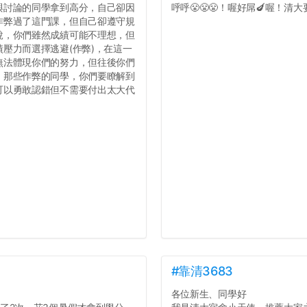
與討論的同學拿到高分，自己卻因
呼呼😤😤😤！喔好屌🍆喔！清大要
作弊過了這門課，但自己卻遵守規
說，你們雖然成績可能不理想，但
壓力而選擇逃避(作弊)，在這一
無法體現你們的努力，但往後你們
，那些作弊的同學，你們要瞭解到
可以勇敢認錯但不需要付出太大代
#靠清3683
各位新生、同學好