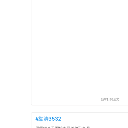
點擊打開全文
#靠清3532