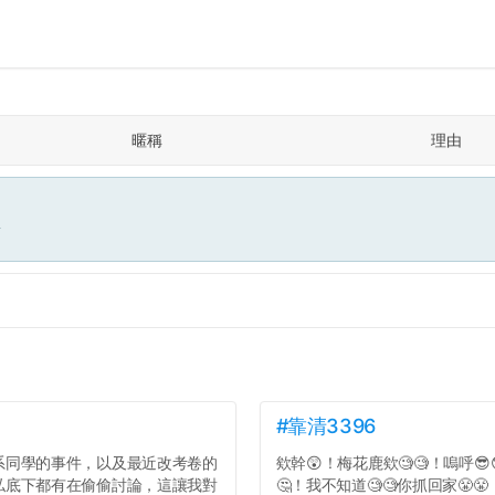
暱稱
理由
面
#靠清3396
系同學的事件，以及最近改考卷的
欸幹😲！梅花鹿欸🧐🧐！嗚呼😎
私底下都有在偷偷討論，這讓我對
🤔！我不知道🧐🧐你抓回家😤