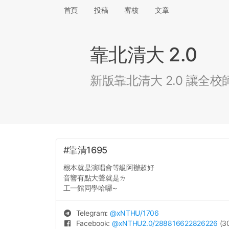
首頁
投稿
審核
文章
靠北清大 2.0
新版靠北清大 2.0 讓
#靠清1695
根本就是演唱會等級阿辦超好
音響有點大聲就是ㄌ
工一館同學哈囉~
Telegram:
@
xNTHU
/1706
Facebook:
@
xNTHU2.0
/288816622826226
(30