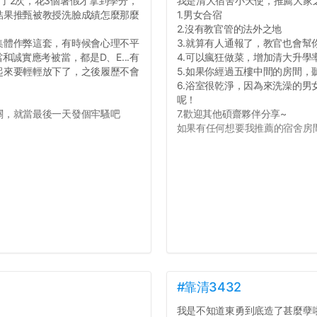
了2次，花3個暑假才拿到學分，
我是清大宿舍小天使，推薦大家
結果推甄被教授洗臉成績怎麼那麼
1.男女合宿
2.沒有教官管的法外之地
集體作弊這套，有時候會心理不平
3.就算有人通報了，教官也會幫
誠實應考被當，都是D、E...有
4.可以瘋狂做菜，增加清大升學
起來要輕輕放下了，之後履歷不會
5.如果你經過五樓中間的房間
6.浴室很乾淨，因為來洗澡的
呢！
關，就當最後一天發個牢騷吧
7.歡迎其他碩齋夥伴分享~
如果有任何想要我推薦的宿舍房間
#靠清3432
我是不知道東勇到底造了甚麼孽