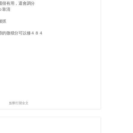
還很有用，還會調分
ｏ靠清
被抓
蓉的微積分可以修４８４
點擊打開全文