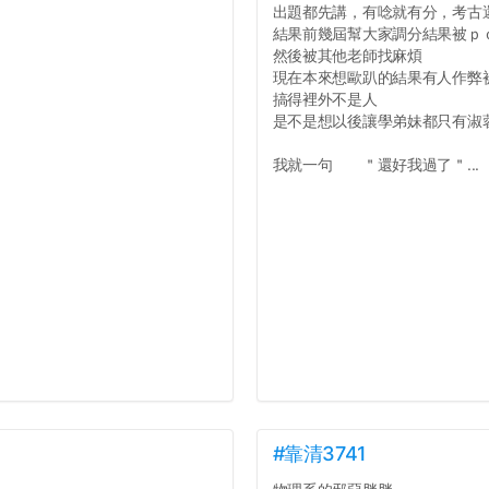
出題都先講，有唸就有分，考古
結果前幾屆幫大家調分結果被ｐ
然後被其他老師找麻煩
現在本來想歐趴的結果有人作弊
搞得裡外不是人
是不是想以後讓學弟妹都只有淑
我就一句 ＂還好我過了＂...
#靠清3741