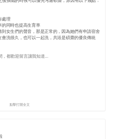
之後抽籤的時候可以優先考慮碩齋，原因有以下幾點：
你處理
率的同時也提高生育率
，聽到女生們的聲音，那是正常的，因為她們有申請宿舍
男女會洗很久，也可以一起洗，共浴是碩齋的優良傳統
，都歡迎留言讓我知道...
點擊打開全文
啦