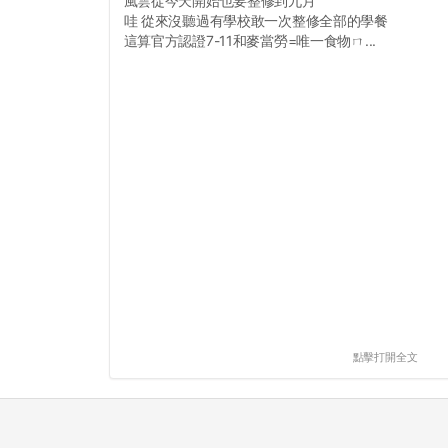
風雲從今天開始也要整修到九月
哇 從來沒聽過有學校敢一次整修全部的學餐
這算官方認證7-11和麥當勞=唯一食物ㄇ...
點擊打開全文