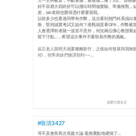
大一主科被當，不斷重修，最後微二修了3次、普物修
好不容易大四終於可以撥出時間做實驗、準備推甄，
差，lab老師也覺得憑什麼要留我。
以前多少也看過同學有作弊，這次看到熱門科系搞出
衡，堅持誠實考試又如何？推甄就是看GPA，作弊被當和
人會選擇前者賭一波並不意外，何況兩位佛心教授看
留下汙點...，希望這次事件不要助長作弊的風氣。
反正老人我明天就要搬離新竹，之後如何發展與我無
XD，祝學弟妹們修課順利~~...
點擊打開全文
#靠清3427
等不及會長再次長篇大論 毫無重點地硬拗了...