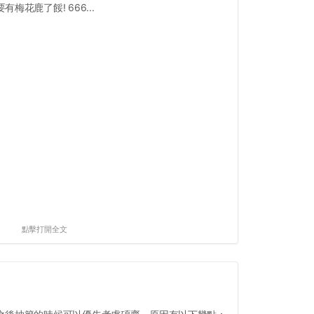
有梅花鹿了餒! 666...
點擊打開全文