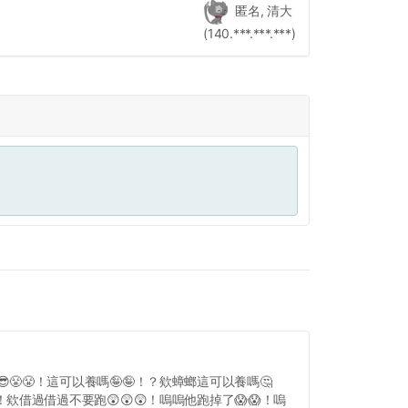
匿名, 清大
(140.***.***.***)
😎😤😤！這可以養嗎🤪🤪！？欸蟑螂這可以養嗎🤔
！欸借過借過不要跑😲😲😲！嗚嗚他跑掉了😱😱！嗚