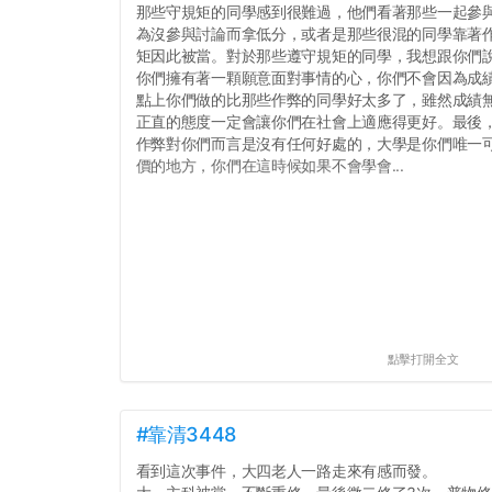
那些守規矩的同學感到很難過，他們看著那些一起參
為沒參與討論而拿低分，或者是那些很混的同學靠著
矩因此被當。對於那些遵守規矩的同學，我想跟你們
你們擁有著一顆願意面對事情的心，你們不會因為成績
點上你們做的比那些作弊的同學好太多了，雖然成績
正直的態度一定會讓你們在社會上適應得更好。最後
作弊對你們而言是沒有任何好處的，大學是你們唯一
價的地方，你們在這時候如果不會學會...
點擊打開全文
#靠清3448
看到這次事件，大四老人一路走來有感而發。