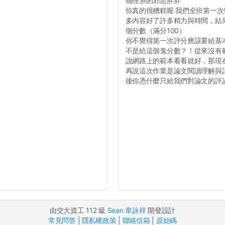
物理系的邪惡胖胖
你真的很糟糕喔 我們全班第一次學
多內容好了許多精力與時間，結
個分數（滿分100）
你不覺得第一次評分應該要給基
不是給這個鬼分數？！從來沒有
說網路上的範本看看就好，那現
再說這次作業是論文閱讀理解與
後你憑什麼只給我們對論文的評論1
由交大資工 112 級
Sean 韋詠祥
開發設計
常見問答
|
隱私權政策
|
聯絡信箱
|
原始碼