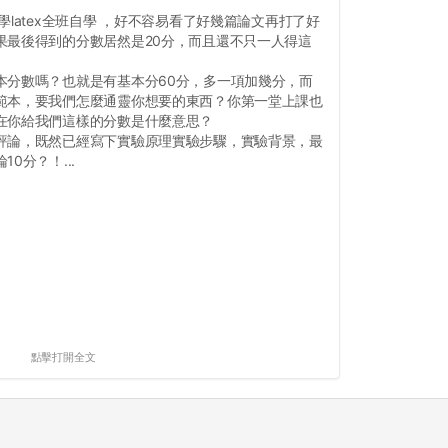
latex全班自學 ，好不容易看了好幾篇論文再打了好
果最後得到的分數居然是20分，而且還不只一人得這
本分數嗎？也就是有基本分60分，多一項加幾分，而
範本，要我們怎麼通靈你想要的東西？你第一堂上課也
在你給我們這樣的分數是什麼意思？
評論，既然已經寫下實驗原理實驗步驟，實驗背景，最
0分？！...
點擊打開全文