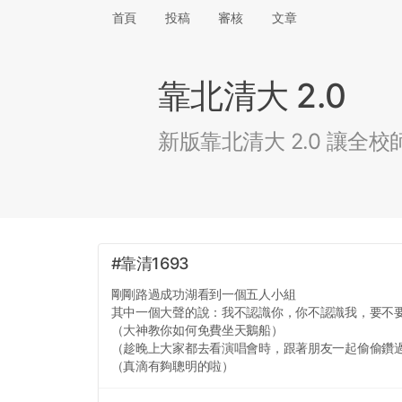
首頁
投稿
審核
文章
靠北清大 2.0
新版靠北清大 2.0 讓
#靠清1693
剛剛路過成功湖看到一個五人小組
其中一個大聲的說：我不認識你，你不認識我，要不
（大神教你如何免費坐天鵝船）
（趁晚上大家都去看演唱會時，跟著朋友一起偷偷鑽
（真滴有夠聰明的啦）