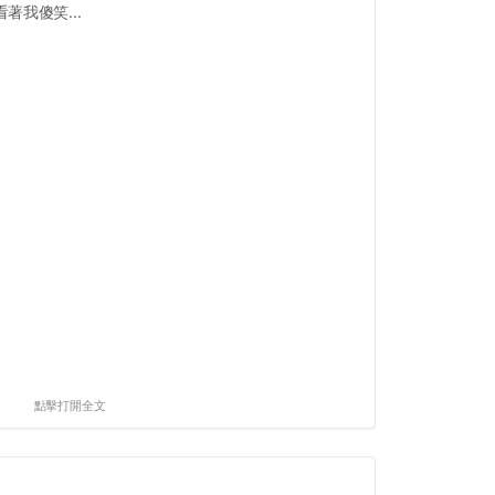
我傻笑...
點擊打開全文