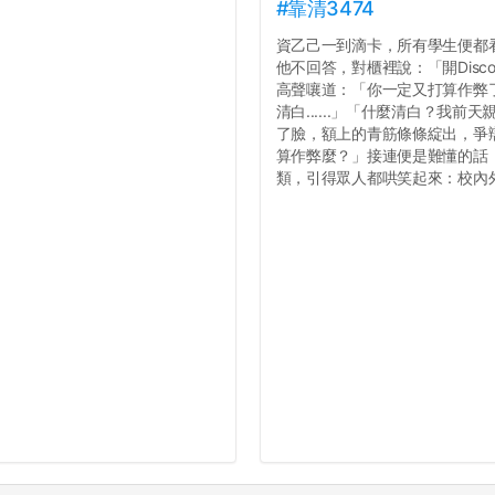
#靠清3474
資乙己一到滴卡，所有學生便都
他不回答，對櫃裡說：「開Dis
高聲嚷道：「你一定又打算作弊
清白......」「什麼清白？我
了臉，額上的青筋條條綻出，爭辯道：
算作弊麼？」接連便是難懂的話，
類，引得眾人都哄笑起來：校內外