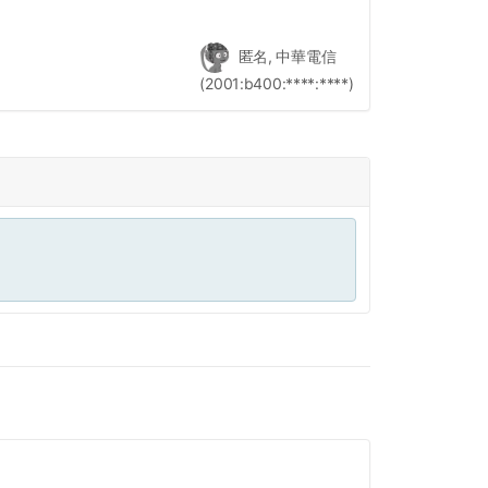
匿名, 中華電信
(2001:b400:****:****)