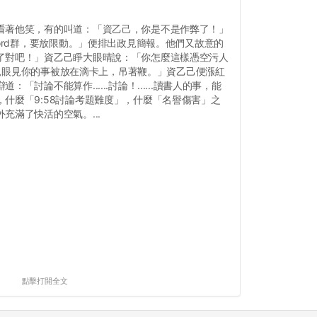
看著他笑，有的叫道：「資乙己，你是不是作弊了！」
cord群，要放限動。」便排出政見簡報。他們又故意的
了對吧！」資乙己睜大眼晴說：「你怎麼這樣憑空污人
前天親眼見你的事被放在滴卡上，吊著鞭。」資乙己便漲紅
「討論不能算作......討論！......讀書人的事，能
什麼「9:58討論考題難度」，什麼「名譽傷害」之
充滿了快活的空氣。...
點擊打開全文