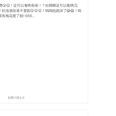
😎😤😤！這可以養嗎🤪🤪！？欸蟑螂這可以養嗎🤔
！欸借過借過不要跑😲😲😲！嗚嗚他跑掉了😱😱！嗚
有梅花鹿了餒! 666...
點擊打開全文