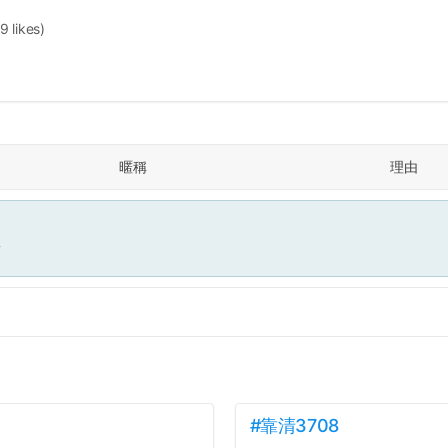
9 likes)
暱稱
理由
面
#靠清3708