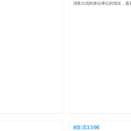
清夜出現肉身佔車位的情況，還看著
#靠清3396