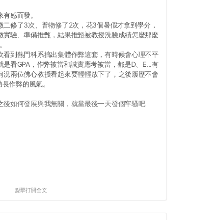
來有感而發。
微二修了3次、普物修了2次，花3個暑假才拿到學分，
做實驗、準備推甄，結果推甄被教授洗臉成績怎麼那麼
我。
次看到熱門科系搞出集體作弊這套，有時候會心理不平
是看GPA，作弊被當和誠實應考被當，都是D、E...有
何況兩位佛心教授看起來要輕輕放下了，之後履歷不會
要助長作弊的風氣。
之後如何發展與我無關，就當最後一天發個牢騷吧
點擊打開全文