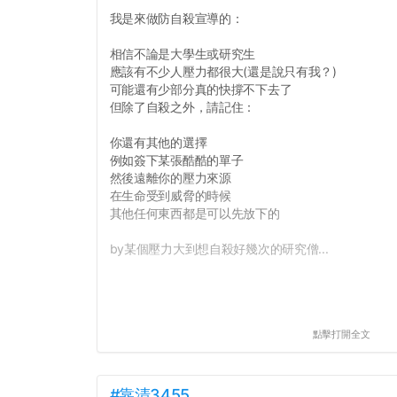
我是來做防自殺宣導的：
相信不論是大學生或研究生
應該有不少人壓力都很大(還是說只有我？)
可能還有少部分真的快撐不下去了
但除了自殺之外，請記住：
你還有其他的選擇
例如簽下某張酷酷的單子
然後遠離你的壓力來源
在生命受到威脅的時候
其他任何東西都是可以先放下的
by某個壓力大到想自殺好幾次的研究僧...
點擊打開全文
#靠清3455