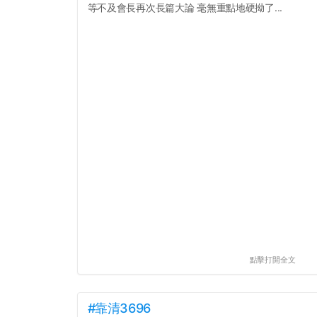
等不及會長再次長篇大論 毫無重點地硬拗了...
點擊打開全文
#靠清3696