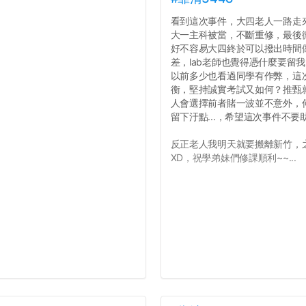
看到這次事件，大四老人一路走
大一主科被當，不斷重修，最後
好不容易大四終於可以撥出時間
差，lab老師也覺得憑什麼要留
以前多少也看過同學有作弊，這
衡，堅持誠實考試又如何？推甄就
人會選擇前者賭一波並不意外，
留下汙點...，希望這次事件不
反正老人我明天就要搬離新竹，
XD，祝學弟妹們修課順利~~...