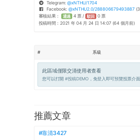
Telegram:
@
xNTHU
/1704
Facebook:
@
xNTHU2.0
/288806679493887
(3
審核結果：
4
票 /
0
票
通過
駁回
投稿時間：
2021 年 04 月 24 日 14:07 (64 個月前)
#
系級
此區域僅限交清使用者查看
您可以打開
#投稿DEMO
，免登入即可預覽投票介
推薦文章
#靠清3427