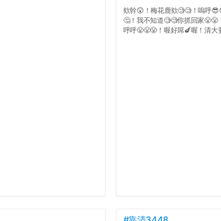
欸幹😲！梅花鹿欸🧐🧐！嗚呼😎
🤔！我不知道🧐🧐你抓回家😤
呼呼😤😤😤！喔好屌🍆喔！清大要
#靠清3448