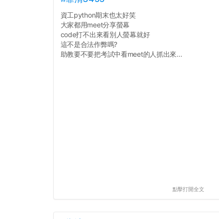
資工python期末也太好笑
大家都用meet分享螢幕
code打不出來看別人螢幕就好
這不是合法作弊嗎?
助教要不要把考試中看meet的人抓出來...
點擊打開全文