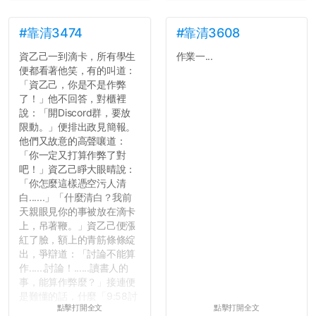
#靠清3474
#靠清3608
資乙己一到滴卡，所有學生
作業一...
便都看著他笑，有的叫道：
「資乙己，你是不是作弊
了！」他不回答，對櫃裡
說：「開Discord群，要放
限動。」便排出政見簡報。
他們又故意的高聲嚷道：
「你一定又打算作弊了對
吧！」資乙己睜大眼晴說：
「你怎麼這樣憑空污人清
白......」「什麼清白？我前
天親眼見你的事被放在滴卡
上，吊著鞭。」資乙己便漲
紅了臉，額上的青筋條條綻
出，爭辯道：「討論不能算
作......討論！......讀書人的
事，能算作弊麼？」接連便
是難懂的話，什麼「9:58討
點擊打開全文
點擊打開全文
論考題難度」，什麼「名譽