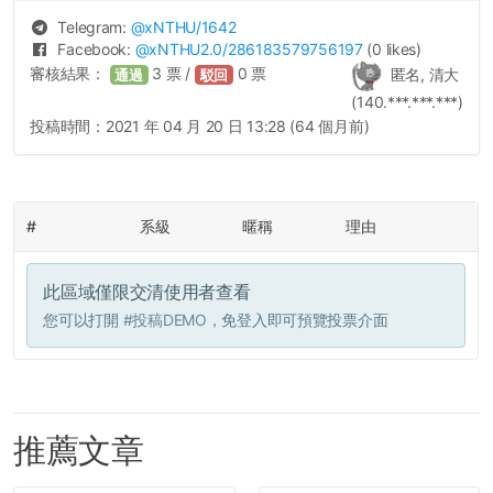
Telegram:
@
xNTHU
/1642
Facebook:
@
xNTHU2.0
/286183579756197
(0 likes)
審核結果：
3
票 /
0
票
匿名, 清大
通過
駁回
(140.***.***.***)
投稿時間：
2021 年 04 月 20 日 13:28 (64 個月前)
#
系級
暱稱
理由
此區域僅限交清使用者查看
您可以打開
#投稿DEMO
，免登入即可預覽投票介面
推薦文章