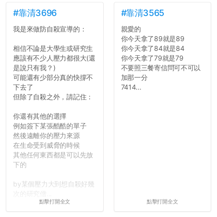
如果有任何想要我推薦的宿
舍房間，都歡迎留言讓我知
#靠清3696
#靠清3565
道...
我是來做防自殺宣導的：
親愛的
你今天拿了89就是89
相信不論是大學生或研究生
你今天拿了84就是84
應該有不少人壓力都很大(還
你今天拿了79就是79
是說只有我？)
不要照三餐寄信問可不可以
可能還有少部分真的快撐不
加那一分
下去了
7414...
但除了自殺之外，請記住：
你還有其他的選擇
例如簽下某張酷酷的單子
然後遠離你的壓力來源
在生命受到威脅的時候
其他任何東西都是可以先放
下的
by某個壓力大到想自殺好幾
次的研究僧...
點擊打開全文
點擊打開全文