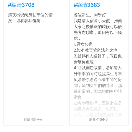
#靠清3708
#靠清3683
清夜出現肉身佔車位的情
各位新生、同學好
況，還看著我傻笑...
我是清大宿舍小天使，推薦
大家之後抽籤的時候可以優
先考慮碩齋，原因有以下幾
點：
1.男女合宿
2.沒有教官管的法外之地
3.就算有人通報了，教官也
會幫你處理
4.可以瘋狂做菜，增加清大
升學率的同時也提高生育率
5.如果你經過五樓中間的房
間，聽到女生們的聲音，那
是正常的，因為她們有申請
宿舍
6.浴室很乾淨，因為來洗澡
的男女會洗很久，也可以一
起洗，共浴是碩齋的優良傳
點擊打開全文
點擊打開全文
統呢！
7.歡迎其他碩齋夥伴分享~