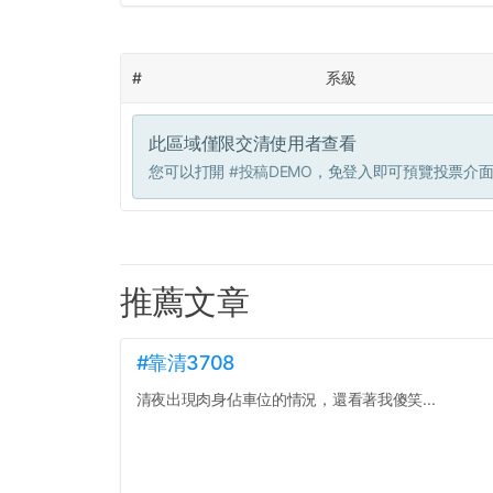
#
系級
此區域僅限交清使用者查看
您可以打開
#投稿DEMO
，免登入即可預覽投票介
推薦文章
#靠清3708
清夜出現肉身佔車位的情況，還看著我傻笑...