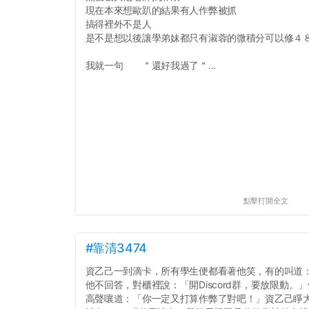
現在本來想歐趴的結果有人作弊被抓
搞得裡外不是人
是不是想以後讓學弟妹都只有淑蓉的微積分可以修４
我就一句 ＂還好我過了＂...
點擊打開全文
#靠清3474
資乙己一到滴卡，所有學生便都看著他笑，有的叫道
他不回答，對櫃裡說：「開Discord群，要放限動
高聲嚷道：「你一定又打算作弊了對吧！」資乙己睜