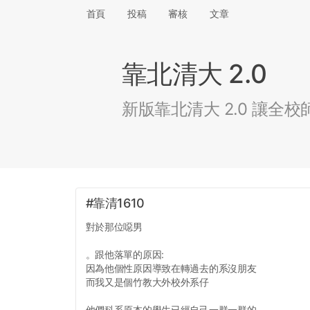
首頁
投稿
審核
文章
靠北清大 2.0
新版靠北清大 2.0 讓
#靠清1610
對於那位噁男
。跟他落單的原因:
因為他個性原因導致在轉過去的系沒朋友
而我又是個竹教大外校外系仔
他們科系原本的學生已經自己一群一群的