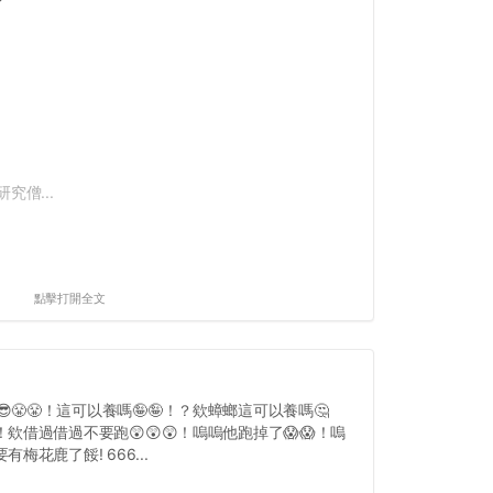
究僧...
點擊打開全文
😎😤😤！這可以養嗎🤪🤪！？欸蟑螂這可以養嗎🤔
！欸借過借過不要跑😲😲😲！嗚嗚他跑掉了😱😱！嗚
有梅花鹿了餒! 666...