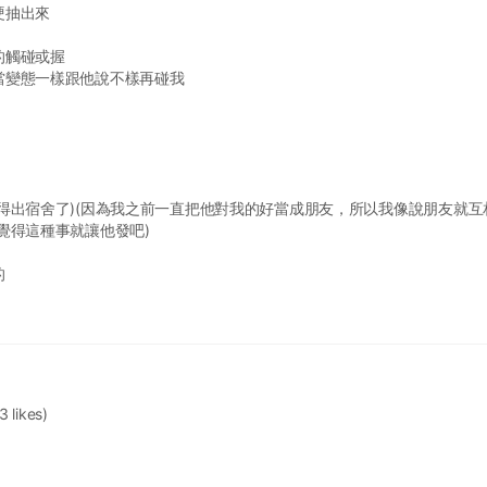
硬抽出來
的觸碰或握
當變態一樣跟他說不樣再碰我
得出宿舍了)(因為我之前一直把他對我的好當成朋友，所以我像說朋友就互
覺得這種事就讓他發吧)
的
3 likes)