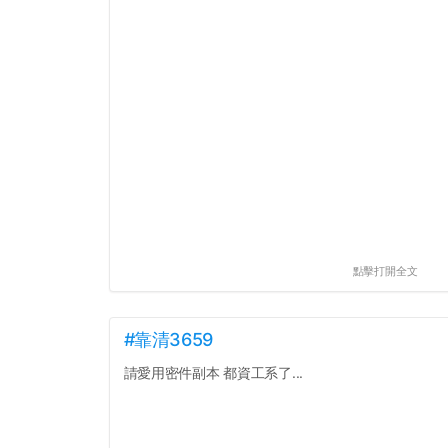
點擊打開全文
#靠清3659
請愛用密件副本 都資工系了...