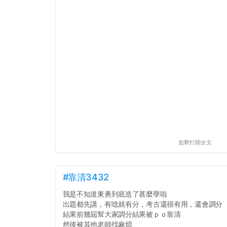
點擊打開全文
#靠清3432
我是不知道東勇到底造了甚麼孽啦
出題都先講，有唸就有分，考古還很有用，還會調分
結果前幾屆幫大家調分結果被ｐｏ靠清
然後被其他老師找麻煩