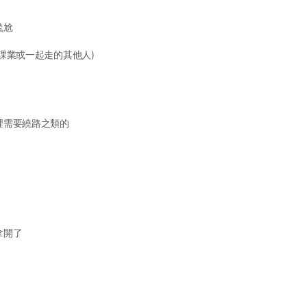
尷尬
課業或一起走的其他人)
裡需要繞路之類的
拿開了