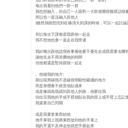
每次我看到他們一群一群
我也想融入，但自己一人面對一大群感覺很難搭話很
所以也一直沒融入其他人
(雖然我很想找到在修清大的課的時候，可以一起討論
所以每次下課都是我跟他一起走
我不想他也會一直走在我旁邊
我好幾次跟他說我有事看他要不要先走或我需要去哪
讓他先走不用浪費他的時間
但他都還是堅持跟我一起走
。他碰我的地方:
那位噁男碰我不是碰很明顯性騷擾的地方
而是身體會不經意地貼過來
或是像因為我擋到其他人的路，他要拉我
但拉完我他的手或手臂就貼在我的背上或手臂上忘記
我還要自己閃開
或是我要拿東西給他
他手掌朝上我將東西放到他的手掌上
我的手還不及伸走他就把手握起來