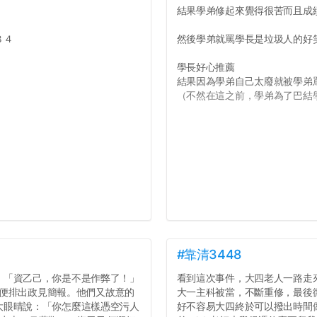
結果學弟修起來覺得很苦而且成
８４
然後學弟就罵學長是垃圾人的好
學長好心推薦
結果因為學弟自己太廢就被學弟
（不然在這之前，學弟為了巴結學
#靠清3448
：「資乙己，你是不是作弊了！」
看到這次事件，大四老人一路走
。」便排出政見簡報。他們又故意的
大一主科被當，不斷重修，最後
大眼晴說：「你怎麼這樣憑空污人
好不容易大四終於可以撥出時間