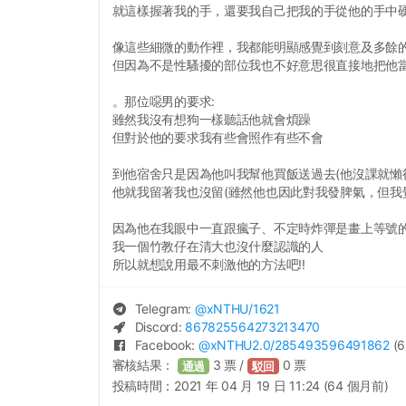
就這樣握著我的手，還要我自己把我的手從他的手中
像這些細微的動作裡，我都能明顯感覺到刻意及多餘
但因為不是性騷擾的部位我也不好意思很直接地把他
。那位噁男的要求:
雖然我沒有想狗一樣聽話他就會煩躁
但對於他的要求我有些會照作有些不會
到他宿舍只是因為他叫我幫他買飯送過去(他沒課就懶
他就我留著我也沒留(雖然他也因此對我發脾氣，但我
因為他在我眼中一直跟瘋子、不定時炸彈是畫上等號
我一個竹教仔在清大也沒什麼認識的人
所以就想說用最不刺激他的方法吧!!
Telegram:
@
xNTHU
/1621
Discord:
867825564273213470
Facebook:
@
xNTHU2.0
/285493596491862
(6
審核結果：
3
票 /
0
票
通過
駁回
投稿時間：
2021 年 04 月 19 日 11:24 (64 個月前)