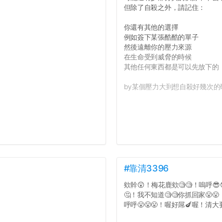
但除了自殺之外，請記住：
你還有其他的選擇
例如簽下某張酷酷的單子
然後遠離你的壓力來源
在生命受到威脅的時候
其他任何東西都是可以先放下的
by某個壓力大到想自殺好幾次的研
#靠清3396
欸幹😲！梅花鹿欸🧐🧐！嗚呼😎
🤔！我不知道🧐🧐你抓回家😤
呼呼😤😤😤！喔好屌🍆喔！清大要