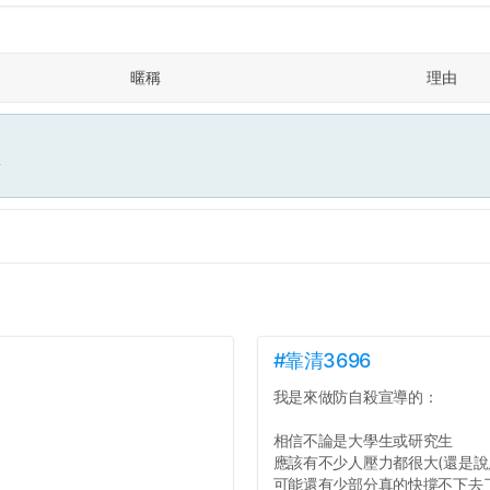
暱稱
理由
面
#靠清3696
我是來做防自殺宣導的：
相信不論是大學生或研究生
應該有不少人壓力都很大(還是說
可能還有少部分真的快撐不下去