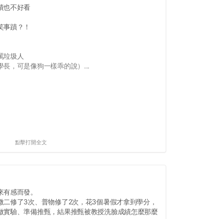
績也不好看
笑事蹟？！
罵垃圾人
長，可是像狗一樣乖的說）...
點擊打開全文
來有感而發。
微二修了3次、普物修了2次，花3個暑假才拿到學分，
做實驗、準備推甄，結果推甄被教授洗臉成績怎麼那麼