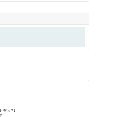
只有我？)
了