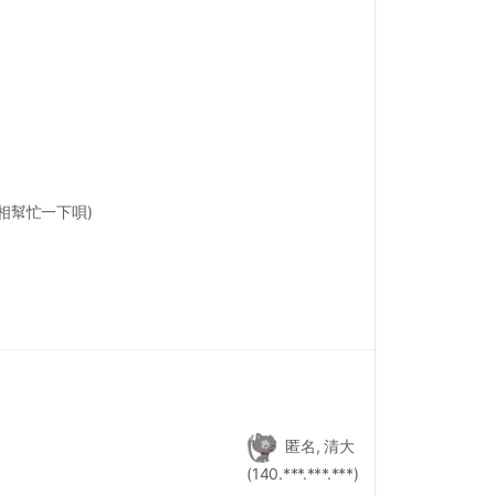
相幫忙一下唄)
匿名, 清大
(140.***.***.***)