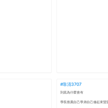
#靠清3707
到底為什麼會有
學長推薦自己學弟自己修起來蠻