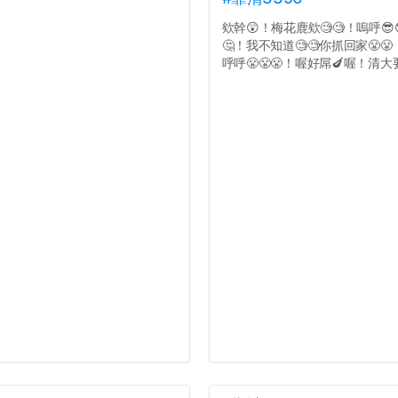
欸幹😲！梅花鹿欸🧐🧐！嗚呼😎
🤔！我不知道🧐🧐你抓回家😤
呼呼😤😤😤！喔好屌🍆喔！清大要