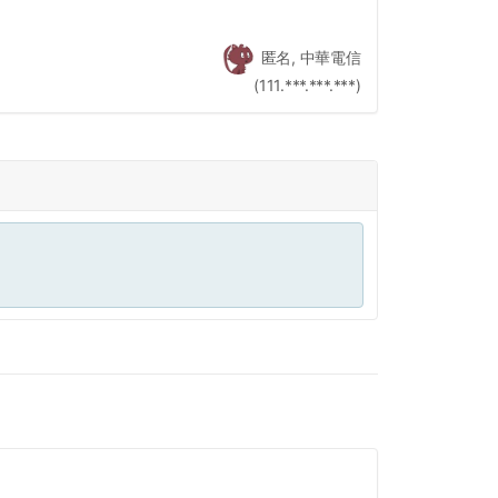
匿名, 中華電信
(111.***.***.***)