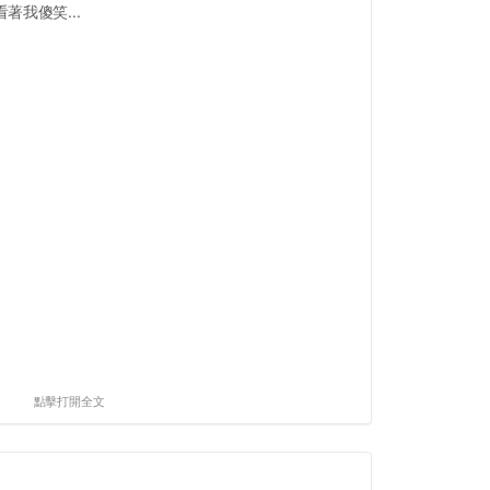
我傻笑...
點擊打開全文