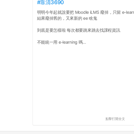
#靠清3690
明明今年起就說要把 Moodle iLMS 廢掉，只留 e-learn
結果廢掉舊的，又來新的 ee 啥鬼
到底是要怎樣啦 每次都要跳來跳去找課程資訊
不能統一用 e-learning 嗎...
點擊打開全文