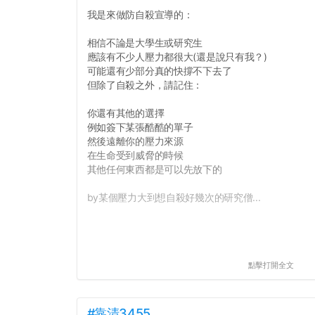
我是來做防自殺宣導的：
相信不論是大學生或研究生
應該有不少人壓力都很大(還是說只有我？)
可能還有少部分真的快撐不下去了
但除了自殺之外，請記住：
你還有其他的選擇
例如簽下某張酷酷的單子
然後遠離你的壓力來源
在生命受到威脅的時候
其他任何東西都是可以先放下的
by某個壓力大到想自殺好幾次的研究僧...
點擊打開全文
#靠清3455