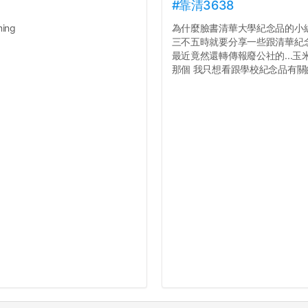
#靠清3638
ing
為什麼臉書清華大學紀念品的小
三不五時就要分享一些跟清華紀
最近竟然還轉傳報廢公社的...玉
那個 我只想看跟學校紀念品有關的