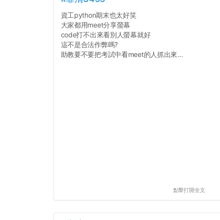
資工python期末也太好笑
大家都用meet分享螢幕
code打不出來看別人螢幕就好
這不是合法作弊嗎?
助教要不要把考試中看meet的人抓出來...
點擊打開全文