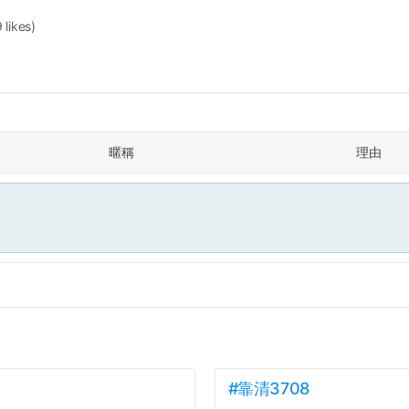
 likes)
暱稱
理由
面
#靠清3708