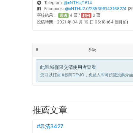
Telegram:
@
xNTHU
/1614
Facebook:
@
xNTHU2.0
/285396143168274
(29
審核結果：
4
票 /
0
票
通過
駁回
投稿時間：
2021 年 04 月 19 日 06:18 (64 個月前)
#
系級
此區域僅限交清使用者查看
您可以打開
#投稿DEMO
，免登入即可預覽投票介
推薦文章
#靠清3427