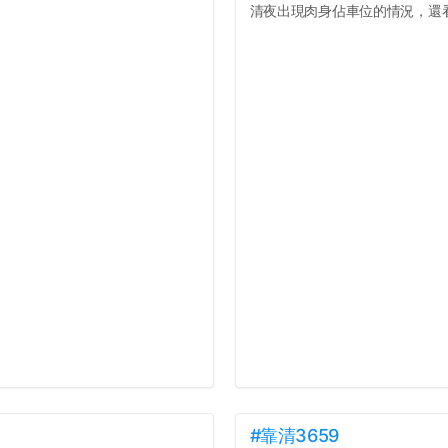
清夜出現肉身佔車位的情況，還看著
#靠清3659