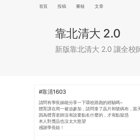
首頁
投稿
審核
文章
靠北清大 2.0
新版靠北清大 2.0 讓
#靠清1603
請問有學長姊能分享一下環校路跑的經驗嗎~
體育課在周一被迫參加，請問拿了晶片和號碼布，當
因為體育老師沒有說要點名什麼的，才有點疑惑
本人對獎品也沒太大慾望
感謝學長姐！