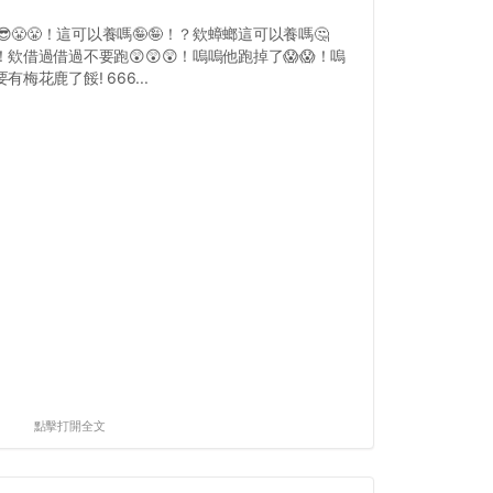
😎😤😤！這可以養嗎🤪🤪！？欸蟑螂這可以養嗎🤔
！欸借過借過不要跑😲😲😲！嗚嗚他跑掉了😱😱！嗚
有梅花鹿了餒! 666...
點擊打開全文