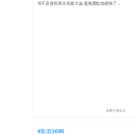
等不及會長再次長篇大論 毫無重點地硬拗了...
點擊打開全文
#靠清3696