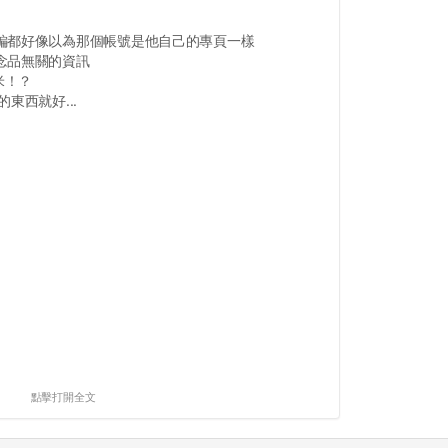
編都好像以為那個帳號是他自己的專頁一樣
念品無關的資訊
米！？
東西就好...
點擊打開全文