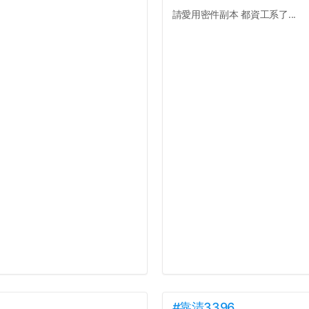
請愛用密件副本 都資工系了...
#靠清3396