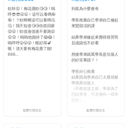
欸幹😲！梅花鹿欸🧐🧐！嗚
到底為什麼會有
呼😎😎😤😤！這可以養嗎🤪
🤪！？欸蟑螂這可以養嗎🤔
學長推薦自己學弟自己修起
🤔！我不知道🧐🧐你抓回家
來蠻甜涼的課
😤😤！欸借過借過不要跑😲
😲😲！嗚嗚他跑掉了😱😱！
結果學弟修起來覺得很苦而
嗚呼呼😤😤😤！喔好屌🍆
且成績也不好看
喔！清大要有梅花鹿了餒!
666...
然後學弟就罵學長是垃圾人
的好笑事蹟？！
學長好心推薦
結果因為學弟自己太廢就被
學弟罵垃圾人
（不然在這之前，學弟為了
巴結學長，可是像狗一樣乖
的說）...
點擊打開全文
點擊打開全文