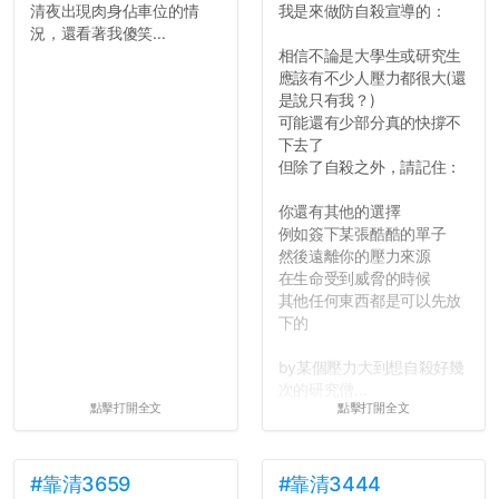
清夜出現肉身佔車位的情
我是來做防自殺宣導的：
況，還看著我傻笑...
相信不論是大學生或研究生
應該有不少人壓力都很大(還
是說只有我？)
可能還有少部分真的快撐不
下去了
但除了自殺之外，請記住：
你還有其他的選擇
例如簽下某張酷酷的單子
然後遠離你的壓力來源
在生命受到威脅的時候
其他任何東西都是可以先放
下的
by某個壓力大到想自殺好幾
次的研究僧...
點擊打開全文
點擊打開全文
#靠清3659
#靠清3444