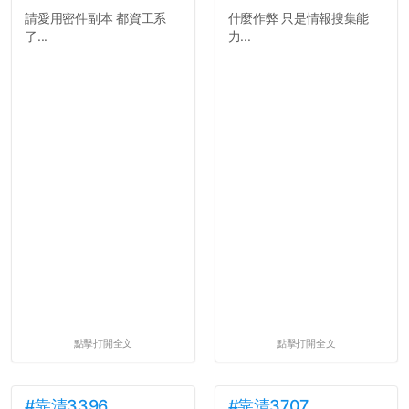
請愛用密件副本 都資工系
什麼作弊 只是情報搜集能
了...
力...
點擊打開全文
點擊打開全文
#靠清3396
#靠清3707