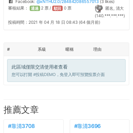
Facebook:
@
xNTHU2.0
/284842086557013
(3 likes)
審核結果：
2
票 /
0
票
匿名, 清大
通過
駁回
(140.***.***.***)
投稿時間：
2021 年 04 月 18 日 08:43 (64 個月前)
#
系級
暱稱
理由
此區域僅限交清使用者查看
您可以打開
#投稿DEMO
，免登入即可預覽投票介面
推薦文章
#靠清3708
#靠清3696