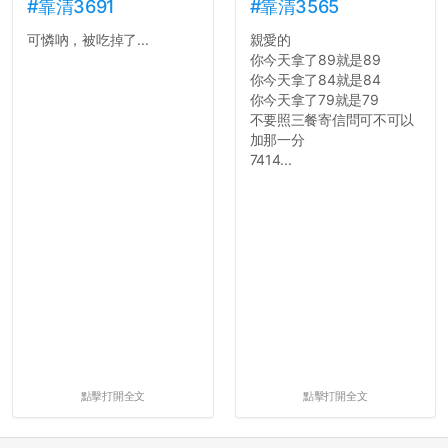
#靠清3691
#靠清3565
可憐吶，被吃掉了...
親愛的
你今天拿了89就是89
你今天拿了84就是84
你今天拿了79就是79
不要照三餐寄信問可不可以
加那一分
7414...
點擊打開全文
點擊打開全文