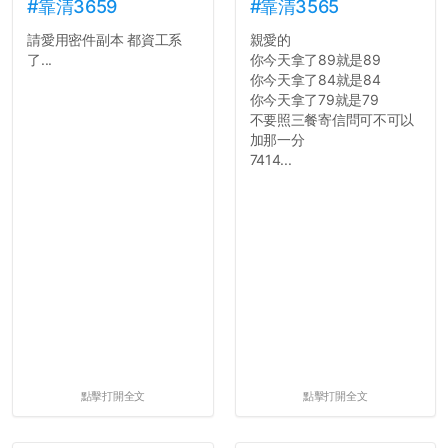
舍房間，都歡迎留言讓我知
#靠清3659
#靠清3565
道...
請愛用密件副本 都資工系
親愛的
了...
你今天拿了89就是89
你今天拿了84就是84
你今天拿了79就是79
不要照三餐寄信問可不可以
加那一分
7414...
點擊打開全文
點擊打開全文