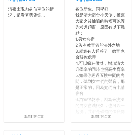
清夜出現肉身佔車位的情
各位新生、同學好
況，還看著我傻笑...
我是清大宿舍小天使，推薦
大家之後抽籤的時候可以優
先考慮碩齋，原因有以下幾
點：
1.男女合宿
2.沒有教官管的法外之地
3.就算有人通報了，教官也
會幫你處理
4.可以瘋狂做菜，增加清大
升學率的同時也提高生育率
5.如果你經過五樓中間的房
間，聽到女生們的聲音，那
是正常的，因為她們有申請
宿舍
6.浴室很乾淨，因為來洗澡
的男女會洗很久，也可以一
起洗，共浴是碩齋的優良傳
點擊打開全文
點擊打開全文
統呢！
7.歡迎其他碩齋夥伴分享~
如果有任何想要我推薦的宿