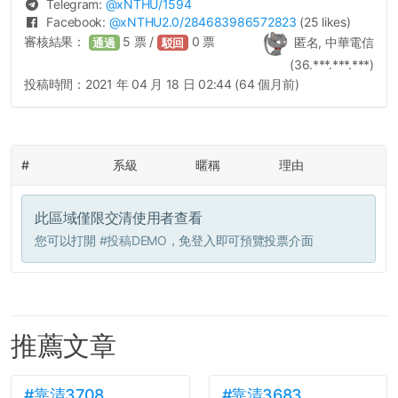
Telegram:
@
xNTHU
/1594
Facebook:
@
xNTHU2.0
/284683986572823
(25 likes)
審核結果：
5
票 /
0
票
匿名, 中華電信
通過
駁回
(36.***.***.***)
投稿時間：
2021 年 04 月 18 日 02:44 (64 個月前)
#
系級
暱稱
理由
此區域僅限交清使用者查看
您可以打開
#投稿DEMO
，免登入即可預覽投票介面
推薦文章
#靠清3708
#靠清3683