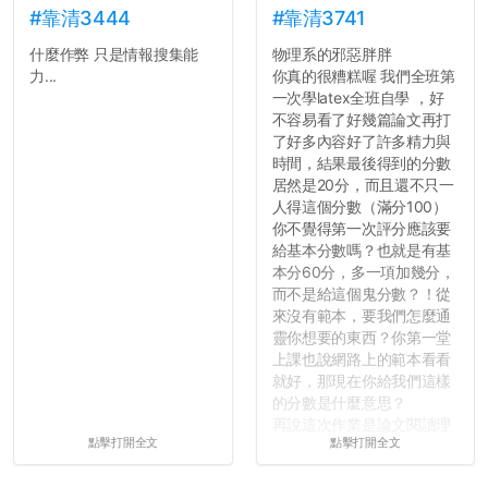
#靠清3444
#靠清3741
什麼作弊 只是情報搜集能
物理系的邪惡胖胖
力...
你真的很糟糕喔 我們全班第
一次學latex全班自學 ，好
不容易看了好幾篇論文再打
了好多內容好了許多精力與
時間，結果最後得到的分數
居然是20分，而且還不只一
人得這個分數（滿分100）
你不覺得第一次評分應該要
給基本分數嗎？也就是有基
本分60分，多一項加幾分，
而不是給這個鬼分數？！從
來沒有範本，要我們怎麼通
靈你想要的東西？你第一堂
上課也說網路上的範本看看
就好，那現在你給我們這樣
的分數是什麼意思？
再說這次作業是論文閱讀理
點擊打開全文
點擊打開全文
解與評論，既然已經寫下實
驗原理實驗步驟，實驗背