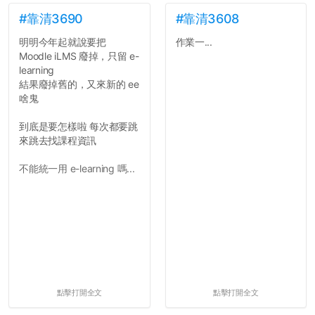
景，最後你憑什麼只給我們
對論文的評論10分？！...
#靠清3690
#靠清3608
明明今年起就說要把
作業一...
Moodle iLMS 廢掉，只留 e-
learning
結果廢掉舊的，又來新的 ee
啥鬼
到底是要怎樣啦 每次都要跳
來跳去找課程資訊
不能統一用 e-learning 嗎...
點擊打開全文
點擊打開全文