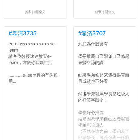
點擊打開全文
點擊打開全文
#靠清3735
#靠清3707
ee-class>>>>>>>>>>e-
到底為什麼會有
learn
請各位教授速速放棄e-
學長推薦自己學弟自己修起
learn，方便你我新生活
來蠻甜涼的課
............e-learn真的有夠難
結果學弟修起來覺得很苦而
用...
且成績也不好看
然後學弟就罵學長是垃圾人
的好笑事蹟？！
學長好心推薦
結果因為學弟自己太廢就被
學弟罵垃圾人
（不然在這之前，學弟為了
巴結學長，可是像狗一樣乖