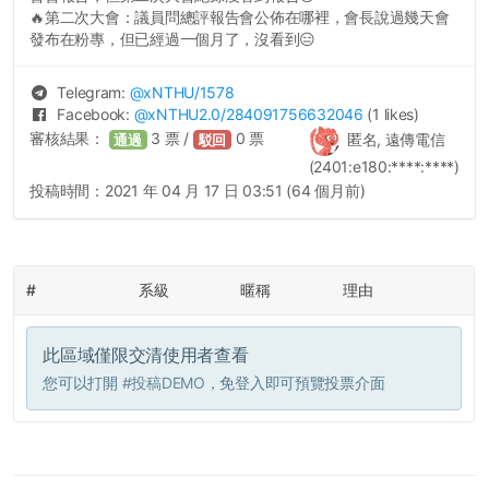
🔥第二次大會：議員問總評報告會公佈在哪裡，會長說過幾天會
發布在粉專，但已經過一個月了，沒看到😑
Telegram:
@
xNTHU
/1578
Facebook:
@
xNTHU2.0
/284091756632046
(1 likes)
審核結果：
3
票 /
0
票
匿名, 遠傳電信
通過
駁回
(2401:e180:****:****)
投稿時間：
2021 年 04 月 17 日 03:51 (64 個月前)
#
系級
暱稱
理由
此區域僅限交清使用者查看
您可以打開
#投稿DEMO
，免登入即可預覽投票介面