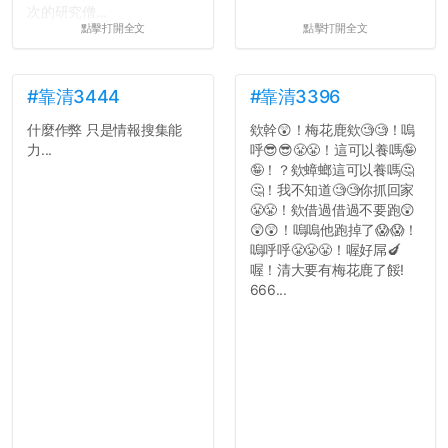
次的研究僧...
點擊打開全文
點擊打開全文
#靠清3444
#靠清3396
什麼作弊 只是情報搜集能
欸幹😲！梅花鹿欸🧐🧐！嗚
力...
呼😎😎😤😤！這可以養嗎🤪
🤪！？欸蟑螂這可以養嗎🤔
🤔！我不知道🧐🧐你抓回家
😤😤！欸借過借過不要跑😲
😲😲！嗚嗚他跑掉了😱😱！
嗚呼呼😤😤😤！喔好屌🍆
喔！清大要有梅花鹿了餒!
666...