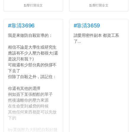
點擊打開全文
點擊打開全文
#靠清3696
#靠清3659
我是來做防自殺宣導的：
請愛用密件副本 都資工系
了...
相信不論是大學生或研究生
應該有不少人壓力都很大(還
是說只有我？)
可能還有少部分真的快撐不
下去了
但除了自殺之外，請記住：
你還有其他的選擇
例如簽下某張酷酷的單子
然後遠離你的壓力來源
在生命受到威脅的時候
其他任何東西都是可以先放
下的
by某個壓力大到想自殺好幾