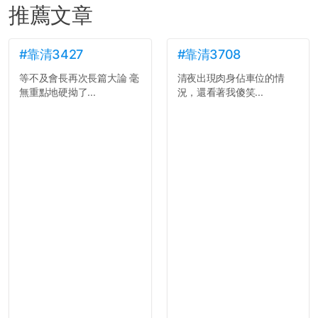
推薦文章
#靠清3427
#靠清3708
等不及會長再次長篇大論 毫
清夜出現肉身佔車位的情
無重點地硬拗了...
況，還看著我傻笑...