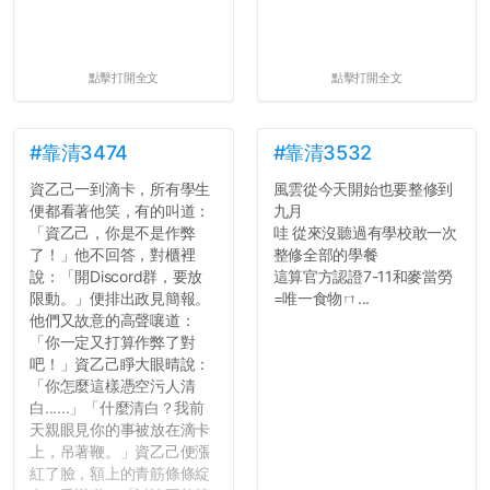
點擊打開全文
點擊打開全文
#靠清3474
#靠清3532
資乙己一到滴卡，所有學生
風雲從今天開始也要整修到
便都看著他笑，有的叫道：
九月
「資乙己，你是不是作弊
哇 從來沒聽過有學校敢一次
了！」他不回答，對櫃裡
整修全部的學餐
說：「開Discord群，要放
這算官方認證7-11和麥當勞
限動。」便排出政見簡報。
=唯一食物ㄇ...
他們又故意的高聲嚷道：
「你一定又打算作弊了對
吧！」資乙己睜大眼晴說：
「你怎麼這樣憑空污人清
白......」「什麼清白？我前
天親眼見你的事被放在滴卡
上，吊著鞭。」資乙己便漲
紅了臉，額上的青筋條條綻