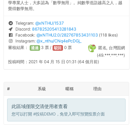
學專業人士，大多認為「數學無用」。純數學造詣越高之人，越
覺得數學無用。
Telegram:
@
xNTHU
/1537
Discord:
867825205413281843
Facebook:
@
xNTHU2.0
/282767853431103
(118 likes)
Instagram:
@
x_nthu
/CNq4ePcDGj_
審核結果：
3
票 /
0
票
匿名, 台灣固網
通過
駁回
(49.***.***.***)
投稿時間：
2021 年 04 月 15 日 01:31 (64 個月前)
#
系級
暱稱
理由
此區域僅限交清使用者查看
您可以打開
#投稿DEMO
，免登入即可預覽投票介面