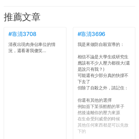
推薦文章
#靠清3708
#靠清3696
清夜出現肉身佔車位的情
我是來做防自殺宣導的：
況，還看著我傻笑...
相信不論是大學生或研究生
應該有不少人壓力都很大(還
是說只有我？)
可能還有少部分真的快撐不
下去了
但除了自殺之外，請記住：
你還有其他的選擇
例如簽下某張酷酷的單子
然後遠離你的壓力來源
在生命受到威脅的時候
其他任何東西都是可以先放
下的