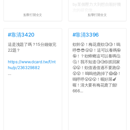
by某個壓力大到想自殺好幾
次的研究僧...
點擊打開全文
點擊打開全文
#靠清3420
#靠清3396
這是洩題了嗎？15分鐘做完
欸幹😲！梅花鹿欸🧐🧐！嗚
22題？
呼😎😎😤😤！這可以養嗎🤪
🤪！？欸蟑螂這可以養嗎🤔
https://www.dcard.tw/f/nt
🤔！我不知道🧐🧐你抓回家
hu/p/236329882
😤😤！欸借過借過不要跑😲
...
😲😲！嗚嗚他跑掉了😱😱！
嗚呼呼😤😤😤！喔好屌🍆
喔！清大要有梅花鹿了餒!
666...