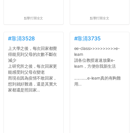
點擊打開全文
點擊打開全文
#靠清3528
#靠清3735
上大學之後，每次回家都覺
ee-class>>>>>>>>>>e-
得能見到父母的次數不斷在
learn
減少
請各位教授速速放棄e-
上研究所之後，每次回家更
learn，方便你我新生活
能感受到父母在變老
而現在因為疫情不敢回家，
............e-learn真的有夠難
想到就好難過，還是其實大
用...
家都還是照回家...