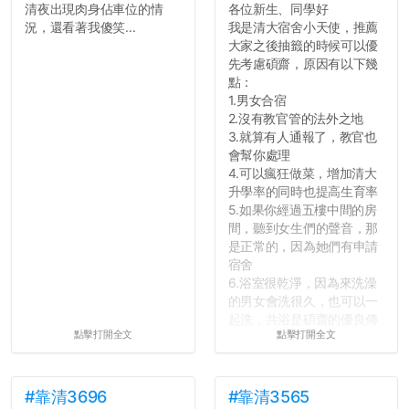
清夜出現肉身佔車位的情
各位新生、同學好
況，還看著我傻笑...
我是清大宿舍小天使，推薦
大家之後抽籤的時候可以優
先考慮碩齋，原因有以下幾
點：
1.男女合宿
2.沒有教官管的法外之地
3.就算有人通報了，教官也
會幫你處理
4.可以瘋狂做菜，增加清大
升學率的同時也提高生育率
5.如果你經過五樓中間的房
間，聽到女生們的聲音，那
是正常的，因為她們有申請
宿舍
6.浴室很乾淨，因為來洗澡
的男女會洗很久，也可以一
起洗，共浴是碩齋的優良傳
點擊打開全文
點擊打開全文
統呢！
7.歡迎其他碩齋夥伴分享~
如果有任何想要我推薦的宿
舍房間，都歡迎留言讓我知
#靠清3696
#靠清3565