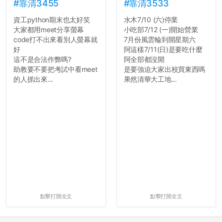
#靠清3455
#靠清3533
資工python期末也太好笑
水木7/10 (六)停業
大家都用meet分享螢幕
小吃部7/12 (一)開始營業
code打不出來看別人螢幕就
7月份風雲輪到開星期六
好
阿這樣7/11(日)是要吃什麼
這不是合法作弊嗎?
阿全部都沒開
助教要不要把考試中看meet
是要強迫大家出校買東西嗎
的人抓出來...
果然清華大工地...
點擊打開全文
點擊打開全文