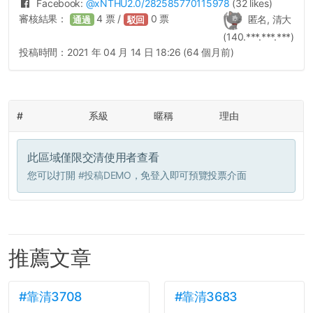
Facebook:
@
xNTHU2.0
/282585770115978
(32 likes)
審核結果：
4
票 /
0
票
匿名, 清大
通過
駁回
(140.***.***.***)
投稿時間：
2021 年 04 月 14 日 18:26 (64 個月前)
#
系級
暱稱
理由
此區域僅限交清使用者查看
您可以打開
#投稿DEMO
，免登入即可預覽投票介面
推薦文章
#靠清3708
#靠清3683