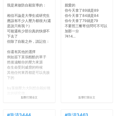
道...
我是來做防自殺宣導的：
親愛的
你今天拿了89就是89
相信不論是大學生或研究生
你今天拿了84就是84
應該有不少人壓力都很大(還
你今天拿了79就是79
是說只有我？)
不要照三餐寄信問可不可以
可能還有少部分真的快撐不
加那一分
下去了
7414...
但除了自殺之外，請記住：
你還有其他的選擇
例如簽下某張酷酷的單子
然後遠離你的壓力來源
在生命受到威脅的時候
其他任何東西都是可以先放
下的
by某個壓力大到想自殺好幾
次的研究僧...
點擊打開全文
點擊打開全文
#靠清3444
#靠清3463