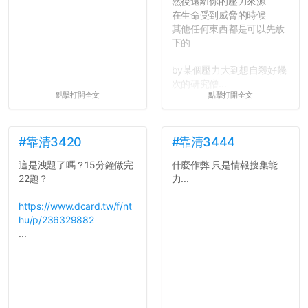
然後遠離你的壓力來源
在生命受到威脅的時候
其他任何東西都是可以先放
下的
by某個壓力大到想自殺好幾
次的研究僧...
點擊打開全文
點擊打開全文
#靠清3420
#靠清3444
這是洩題了嗎？15分鐘做完
什麼作弊 只是情報搜集能
22題？
力...
https://www.dcard.tw/f/nt
hu/p/236329882
...