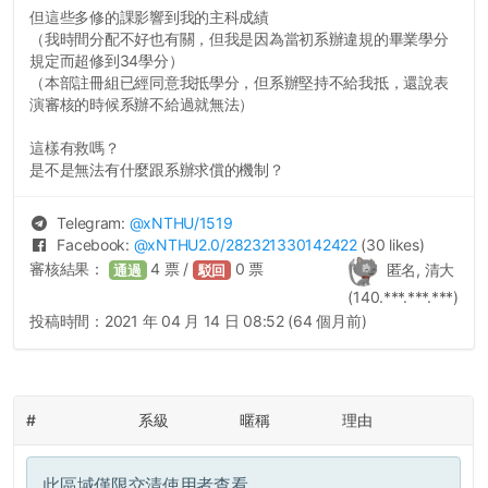
但這些多修的課影響到我的主科成績
（我時間分配不好也有關，但我是因為當初系辦違規的畢業學分
規定而超修到34學分）
（本部註冊組已經同意我抵學分，但系辦堅持不給我抵，還說表
演審核的時候系辦不給過就無法）
這樣有救嗎？
是不是無法有什麼跟系辦求償的機制？
Telegram:
@
xNTHU
/1519
Facebook:
@
xNTHU2.0
/282321330142422
(30 likes)
審核結果：
4
票 /
0
票
匿名, 清大
通過
駁回
(140.***.***.***)
投稿時間：
2021 年 04 月 14 日 08:52 (64 個月前)
#
系級
暱稱
理由
此區域僅限交清使用者查看