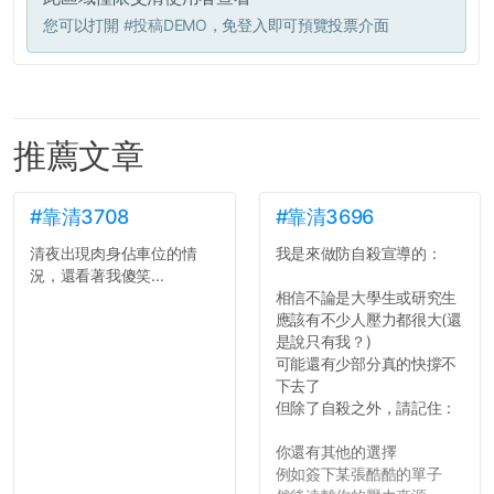
您可以打開
#投稿DEMO
，免登入即可預覽投票介面
推薦文章
#靠清3708
#靠清3696
清夜出現肉身佔車位的情
我是來做防自殺宣導的：
況，還看著我傻笑...
相信不論是大學生或研究生
應該有不少人壓力都很大(還
是說只有我？)
可能還有少部分真的快撐不
下去了
但除了自殺之外，請記住：
你還有其他的選擇
例如簽下某張酷酷的單子