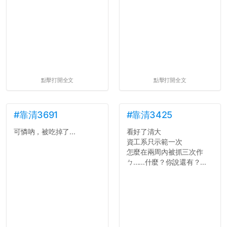
點擊打開全文
點擊打開全文
#靠清3691
#靠清3425
可憐吶，被吃掉了...
看好了清大
資工系只示範一次
怎麼在兩周內被抓三次作
ㄅ......什麼？你說還有？...