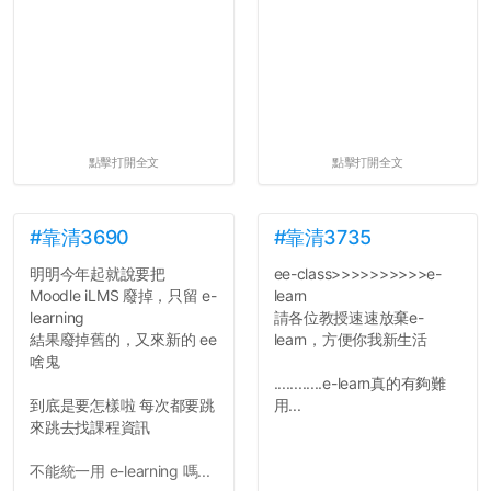
點擊打開全文
點擊打開全文
#靠清3690
#靠清3735
明明今年起就說要把
ee-class>>>>>>>>>>e-
Moodle iLMS 廢掉，只留 e-
learn
learning
請各位教授速速放棄e-
結果廢掉舊的，又來新的 ee
learn，方便你我新生活
啥鬼
............e-learn真的有夠難
到底是要怎樣啦 每次都要跳
用...
來跳去找課程資訊
不能統一用 e-learning 嗎...