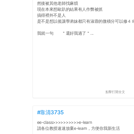
然後被其他老師找麻煩
現在本來想歐趴的結果有人作弊被抓
搞得裡外不是人
是不是想以後讓學弟妹都只有淑蓉的微積分可以修４
我就一句 ＂還好我過了＂...
點擊打開全文
#靠清3735
ee-class>>>>>>>>>>e-learn
請各位教授速速放棄e-learn，方便你我新生活