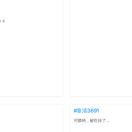
８４
#靠清3691
可憐吶，被吃掉了...