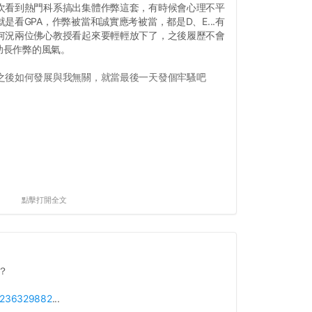
次看到熱門科系搞出集體作弊這套，有時候會心理不平
是看GPA，作弊被當和誠實應考被當，都是D、E...有
何況兩位佛心教授看起來要輕輕放下了，之後履歷不會
要助長作弊的風氣。
之後如何發展與我無關，就當最後一天發個牢騷吧
點擊打開全文
？
p/236329882
...