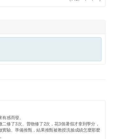
來有感而發。
微二修了3次、普物修了2次，花3個暑假才拿到學分，
做實驗、準備推甄，結果推甄被教授洗臉成績怎麼那麼
我。