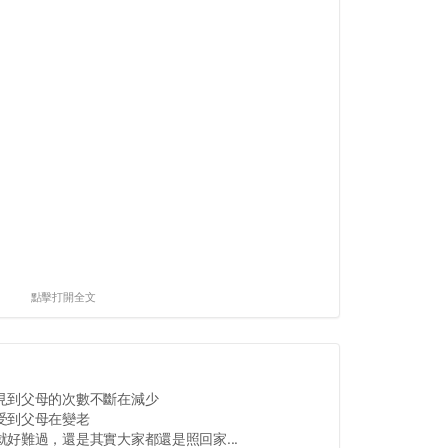
點擊打開全文
見到父母的次數不斷在減少
受到父母在變老
好難過，還是其實大家都還是照回家...