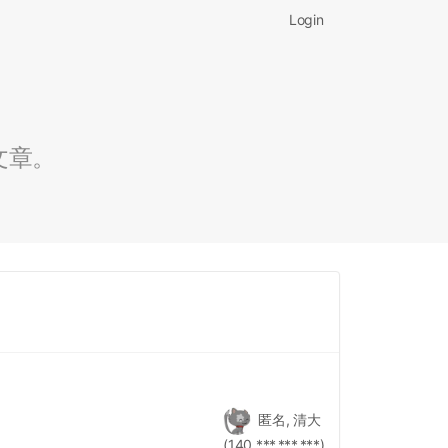
Login
文章。
匿名, 清大
(140.***.***.***)