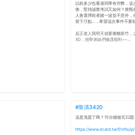
以前多少也看過同學有作弊，這
衡，堅持誠實考試又如何？推甄就
人會選擇前者賭一波並不意外，
留下汙點...，希望這次事件不
反正老人我明天就要搬離新竹，
XD，祝學弟妹們修課順利~~...
#靠清3420
這是洩題了嗎？15分鐘做完22題
https://www.dcard.tw/f/nthu/