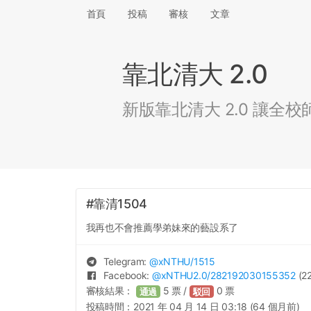
首頁
投稿
審核
文章
靠北清大 2.0
新版靠北清大 2.0 讓
#靠清1504
我再也不會推薦學弟妹來的藝設系了
Telegram:
@
xNTHU
/1515
Facebook:
@
xNTHU2.0
/282192030155352
(22
審核結果：
5
票 /
0
票
通過
駁回
投稿時間：
2021 年 04 月 14 日 03:18 (64 個月前)