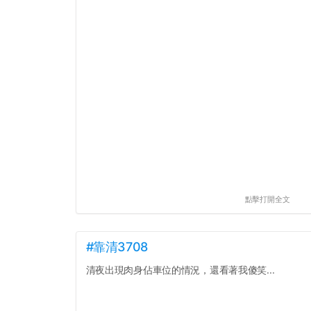
點擊打開全文
#靠清3708
清夜出現肉身佔車位的情況，還看著我傻笑...