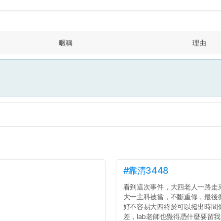
暱稱
理由
面
#靠清3448
看到這次事件，大四老人一路走
大一主科被當，不斷重修，最後
好不容易大四終於可以撥出時間
差，lab老師也覺得憑什麼要留