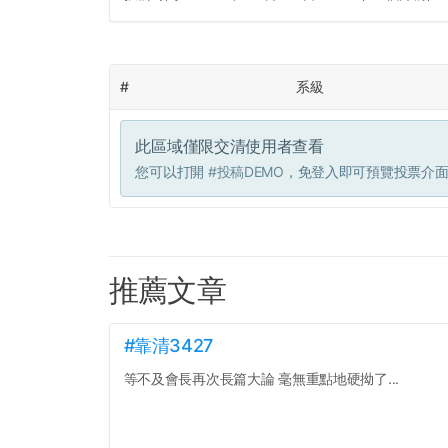
#
系級
此區域僅限交清使用者查看
您可以打開
#投稿DEMO
，免登入即可預覽投票介
推薦文章
#靠清3427
等不及會長再次長篇大論 毫無重點地硬拗了...