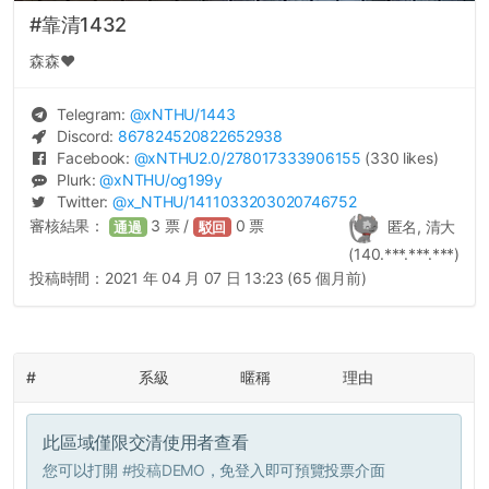
#靠清1432
森森♥️
Telegram:
@
xNTHU
/1443
Discord:
867824520822652938
Facebook:
@
xNTHU2.0
/278017333906155
(330 likes)
Plurk:
@
xNTHU
/og199y
Twitter:
@
x_NTHU
/1411033203020746752
審核結果：
3
票 /
0
票
匿名, 清大
通過
駁回
(140.***.***.***)
投稿時間：
2021 年 04 月 07 日 13:23 (65 個月前)
#
系級
暱稱
理由
此區域僅限交清使用者查看
您可以打開
#投稿DEMO
，免登入即可預覽投票介面