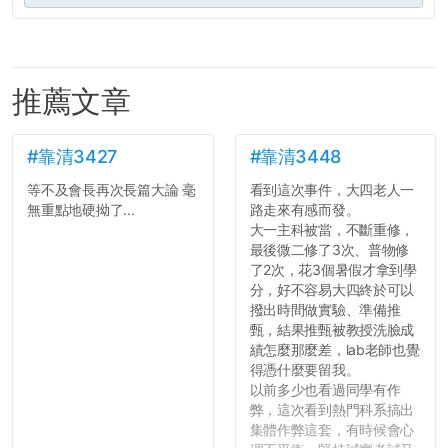
推薦文章
#靠清3427
#靠清3448
等不及會長再次長篇大論 毫
看到這次事件，大四老人一
無重點地硬拗了...
路走來有感而發。
大一主科被當，不斷重修，
最後微二修了3次、普物修
了2次，花3個暑假才拿到學
分，好不容易大四終於可以
撥出時間做實驗、準備推
甄，結果推甄被教授洗臉成
績怎麼那麼差，lab老師也覺
得憑什麼要留我。
以前多少也看過同學有作
弊，這次看到熱門科系搞出
集體作弊這套，有時候會心