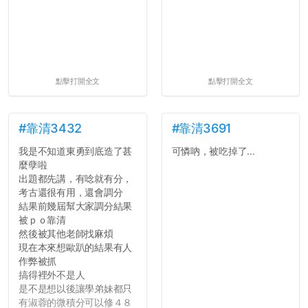
點擊打開全文
點擊打開全文
#靠清3432
#靠清3691
我是不知道東勇到底造了甚
可憐吶，被吃掉了...
麼孽啦
出題都先講，有唸就有分，
考古還很有用，還會調分
結果前幾屆幫大家調分結果
被ｐｏ靠清
然後被其他老師找麻煩
現在本來想歐趴的結果有人
作弊被抓
搞得裡外不是人
是不是想以後讓學弟妹都只
有淑蓉的微積分可以修４８