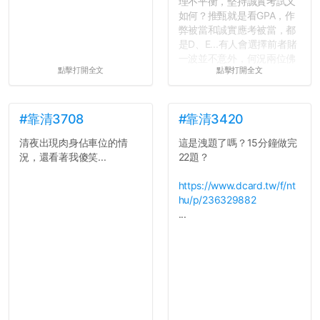
理不平衡，堅持誠實考試又
如何？推甄就是看GPA，作
弊被當和誠實應考被當，都
是D、E...有人會選擇前者賭
一波並不意外，何況兩位佛
點擊打開全文
點擊打開全文
心教授看起來要輕輕放下
了，之後履歷不會留下汙
點...，希望這次事件不要助
長作弊的風氣。
#靠清3708
#靠清3420
清夜出現肉身佔車位的情
這是洩題了嗎？15分鐘做完
反正老人我明天就要搬離新
況，還看著我傻笑...
22題？
竹，之後如何發展與我無
關，就當最後一天發個牢騷
https://www.dcard.tw/f/nt
吧XD，祝學弟妹們修課順利
hu/p/236329882
~~...
...