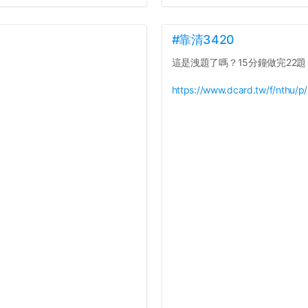
#靠清3420
這是洩題了嗎？15分鐘做完22題
https://www.dcard.tw/f/nthu/