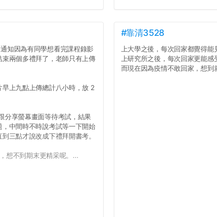
#靠清3528
才臨時通知因為有同學想看完課程錄影
上大學之後，每次回家都覺得能
結束兩個多禮拜了，老師只有上傳
上研究所之後，每次回家更能感
而現在因為疫情不敢回家，想到就
早上九點上傳總計八小時，放 2
開鏡頭跟分享螢幕畫面等待考試，結果
題，中間時不時說考試等一下開始
直到三點才說改成下禮拜開書考。
，想不到期末更精采呢。...