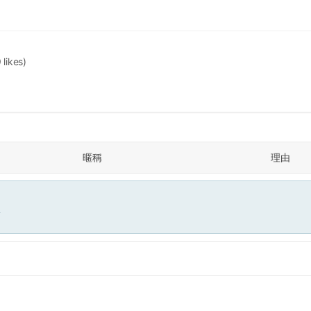
 likes)
暱稱
理由
面