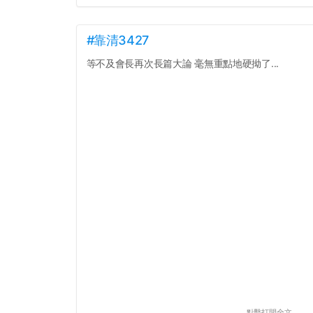
#靠清3427
等不及會長再次長篇大論 毫無重點地硬拗了...
點擊打開全文