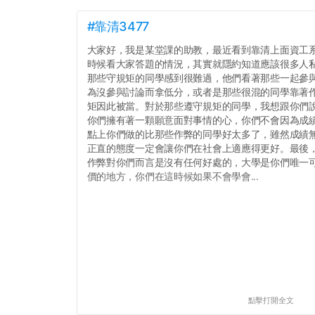
#靠清3477
大家好，我是某堂課的助教，最近看到靠清上面資工
時候看大家答題的情況，其實就隱約知道應該很多人
那些守規矩的同學感到很難過，他們看著那些一起參
為沒參與討論而拿低分，或者是那些很混的同學靠著
矩因此被當。對於那些遵守規矩的同學，我想跟你們
你們擁有著一顆願意面對事情的心，你們不會因為成績
點上你們做的比那些作弊的同學好太多了，雖然成績
正直的態度一定會讓你們在社會上適應得更好。最後
作弊對你們而言是沒有任何好處的，大學是你們唯一
價的地方，你們在這時候如果不會學會...
點擊打開全文