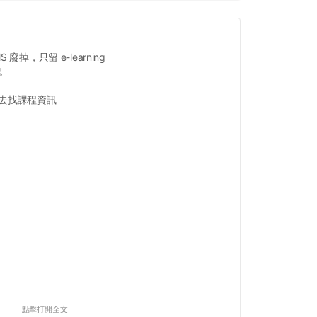
 廢掉，只留 e-learning
鬼
跳去找課程資訊
點擊打開全文