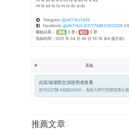
mi fa sol fa fa mi re do si do
Telegram:
@
xNTHU
/1436
Facebook:
@
xNTHU2.0
/277746623933226
(19
審核結果：
3
票 /
0
票
通過
駁回
投稿時間：
2021 年 04 月 06 日 16:18 (64 個月前)
#
系級
此區域僅限交清使用者查看
您可以打開
#投稿DEMO
，免登入即可預覽投票介
推薦文章