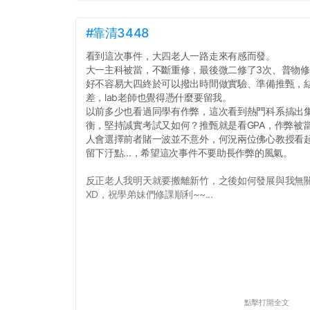
#靠清3448
看到這次事件，大四老人一路走來有感而發。
大一主科被當，不斷重修，最後微二修了3次、普物修
好不容易大四終於可以撥出時間做實驗、準備推甄，
差，lab老師也覺得憑什麼要留我。
以前多少也看過同學有作弊，這次看到熱門科系搞出
衡，堅持誠實考試又如何？推甄就是看GPA，作弊被當和
人會選擇前者賭一波並不意外，何況兩位佛心教授看
留下汙點...，希望這次事件不要助長作弊的風氣。
反正老人我明天就要搬離新竹，之後如何發展與我無
XD，祝學弟妹們修課順利~~...
點擊打開全文