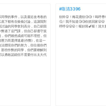
#靠清3396
系同學的事件，以及最近改考卷的
欸幹😲！梅花鹿欸🧐🧐！嗚呼😎
私底下都有在偷偷討論，這讓我對
🤔！我不知道🧐🧐你抓回家😤
與討論的同學拿到高分，自己卻因
呼呼😤😤😤！喔好屌🍆喔！清大要
作弊過了這門課，但自己卻遵守規
說，你們雖然成績可能不理想，但
壓力而選擇逃避(作弊)，在這一
無法體現你們的努力，但往後你們
，那些作弊的同學，你們要瞭解到
可以勇敢認錯但不需要付出太大代