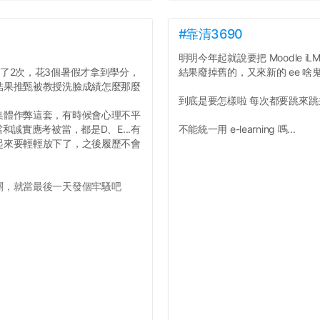
#靠清3690
明明今年起就說要把 Moodle iLMS
了2次，花3個暑假才拿到學分，
結果廢掉舊的，又來新的 ee 啥
結果推甄被教授洗臉成績怎麼那麼
到底是要怎樣啦 每次都要跳來
集體作弊這套，有時候會心理不平
誠實應考被當，都是D、E...有
不能統一用 e-learning 嗎...
起來要輕輕放下了，之後履歷不會
關，就當最後一天發個牢騷吧