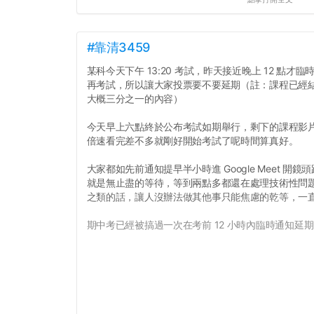
#靠清3459
某科今天下午 13:20 考試，昨天接近晚上 12 點
再考試，所以讓大家投票要不要延期（註：課程已經
大概三分之一的內容）
今天早上六點終於公布考試如期舉行，剩下的課程影片
倍速看完差不多就剛好開始考試了呢時間算真好。
大家都如先前通知提早半小時進 Google Meet 
就是無止盡的等待，等到兩點多都還在處理技術性問
之類的話，讓人沒辦法做其他事只能焦慮的乾等，一
期中考已經被搞過一次在考前 12 小時內臨時通知延期