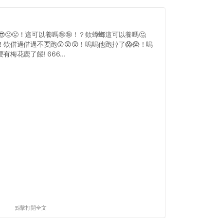
😎😤😤！這可以養嗎🤪🤪！？欸蟑螂這可以養嗎🤔
！欸借過借過不要跑😲😲😲！嗚嗚他跑掉了😱😱！嗚
有梅花鹿了餒! 666...
點擊打開全文