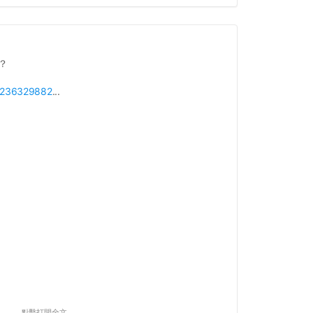
？
p/236329882
...
點擊打開全文