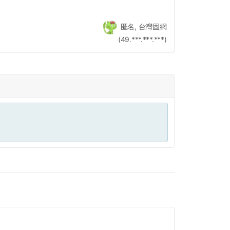
匿名, 台灣固網
(49.***.***.***)