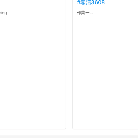
#靠清3608
ing
作業一...