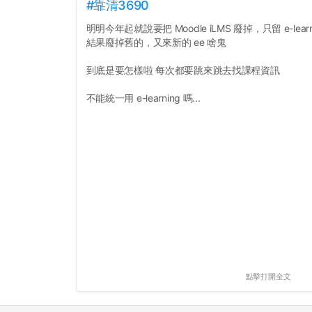
#靠清3690
明明今年起就說要把 Moodle iLMS 廢掉，只留 e-learn
結果廢掉舊的，又來新的 ee 啥鬼
到底是要怎樣啦 每次都要跳來跳去找課程資訊
不能統一用 e-learning 嗎...
點擊打開全文