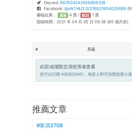
Discord:
867824343056908329
Facebook:
@
xNTHU2.0
/276821904025698
(9
審核結果：
4
票 /
1
票
通過
駁回
投稿時間：
2021 年 04 月 05 日 09:36 (65 個月前)
#
系級
此區域僅限交清使用者查看
您可以打開
#投稿DEMO
，免登入即可預覽投票介
推薦文章
#靠清3708