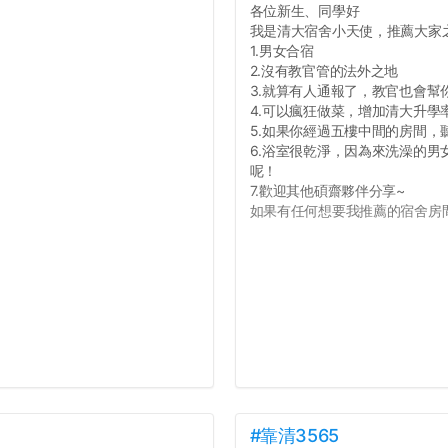
各位新生、同學好
我是清大宿舍小天使，推薦大家
1.男女合宿
2.沒有教官管的法外之地
3.就算有人通報了，教官也會幫
4.可以瘋狂做菜，增加清大升學
5.如果你經過五樓中間的房間
6.浴室很乾淨，因為來洗澡的
呢！
7.歡迎其他碩齋夥伴分享~
如果有任何想要我推薦的宿舍房間
#靠清3565