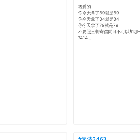
親愛的
你今天拿了89就是89
你今天拿了84就是84
你今天拿了79就是79
不要照三餐寄信問可不可以加那
7414...
#靠清3463