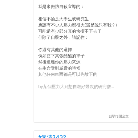
我是來做防自殺宣導的：
相信不論是大學生或研究生
應該有不少人壓力都很大(還是說只有我？)
可能還有少部分真的快撐不下去了
但除了自殺之外，請記住：
你還有其他的選擇
例如簽下某張酷酷的單子
然後遠離你的壓力來源
在生命受到威脅的時候
其他任何東西都是可以先放下的
by某個壓力大到想自殺好幾次的研究僧...
點擊打開全文
#靠清3432