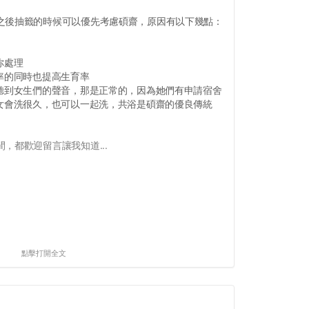
之後抽籤的時候可以優先考慮碩齋，原因有以下幾點：
你處理
率的同時也提高生育率
，聽到女生們的聲音，那是正常的，因為她們有申請宿舍
男女會洗很久，也可以一起洗，共浴是碩齋的優良傳統
，都歡迎留言讓我知道...
點擊打開全文