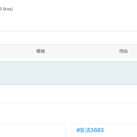
9 likes)
暱稱
理由
面
#靠清3683