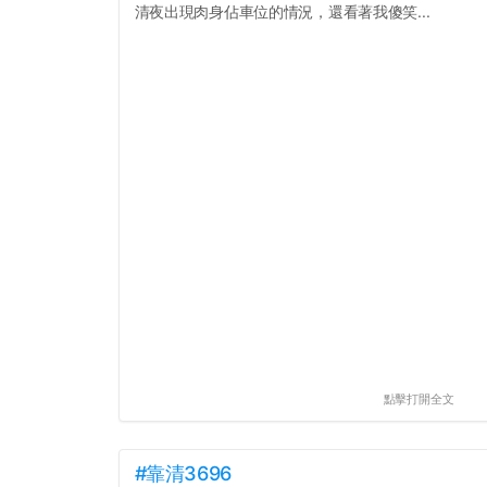
清夜出現肉身佔車位的情況，還看著我傻笑...
點擊打開全文
#靠清3696