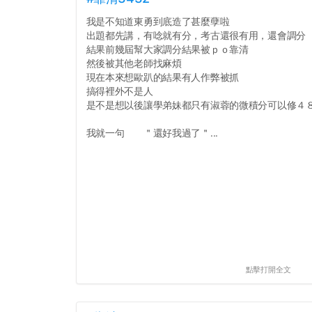
我是不知道東勇到底造了甚麼孽啦
出題都先講，有唸就有分，考古還很有用，還會調分
結果前幾屆幫大家調分結果被ｐｏ靠清
然後被其他老師找麻煩
現在本來想歐趴的結果有人作弊被抓
搞得裡外不是人
是不是想以後讓學弟妹都只有淑蓉的微積分可以修４
我就一句 ＂還好我過了＂...
點擊打開全文