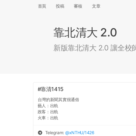
首頁
投稿
審核
文章
靠北清大 2.0
新版靠北清大 2.0 讓
#靠清1415
台灣的新聞其實很通俗
藝人：出軌
政客：出軌
火車：出軌
Telegram:
@
xNTHU
/1426