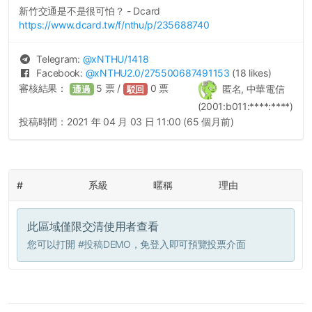
新竹交通是不是很可怕？ - Dcard
https://www.dcard.tw/f/nthu/p/235688740
Telegram:
@
xNTHU
/1418
Facebook:
@
xNTHU2.0
/275500687491153
(18 likes)
審核結果：
5
票 /
0
票
匿名, 中華電信
通過
駁回
(2001:b011:****:****)
投稿時間：
2021 年 04 月 03 日 11:00 (65 個月前)
#
系級
暱稱
理由
此區域僅限交清使用者查看
您可以打開
#投稿DEMO
，免登入即可預覽投票介面