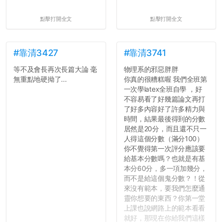
點擊打開全文
點擊打開全文
#靠清3427
#靠清3741
等不及會長再次長篇大論 毫
物理系的邪惡胖胖
無重點地硬拗了...
你真的很糟糕喔 我們全班第
一次學latex全班自學 ，好
不容易看了好幾篇論文再打
了好多內容好了許多精力與
時間，結果最後得到的分數
居然是20分，而且還不只一
人得這個分數（滿分100）
你不覺得第一次評分應該要
給基本分數嗎？也就是有基
本分60分，多一項加幾分，
而不是給這個鬼分數？！從
來沒有範本，要我們怎麼通
靈你想要的東西？你第一堂
上課也說網路上的範本看看
就好，那現在你給我們這樣