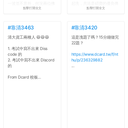
一波並不意外，何況兩位佛
起洗，共浴是碩齋的優良傳
點擊打開全文
點擊打開全文
心教授看起來要輕輕放下
統呢！
了，之後履歷不會留下汙
7.歡迎其他碩齋夥伴分享~
點...，希望這次事件不要助
如果有任何想要我推薦的宿
長作弊的風氣。
舍房間，都歡迎留言讓我知
#靠清3463
#靠清3420
道...
清大資工兩種人 😆😆😆
這是洩題了嗎？15分鐘做完
反正老人我明天就要搬離新
22題？
竹，之後如何發展與我無
1. 考試中寫不出來 Diss
關，就當最後一天發個牢騷
code 的
https://www.dcard.tw/f/nt
吧XD，祝學弟妹們修課順利
2. 考試中寫不出來 Discord
hu/p/236329882
~~...
的
...
From Dcard 校板...