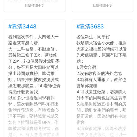
情的心，你們不會因為成績
點擊打開全文
點擊打開全文
壓力而選擇逃避(作弊)，在
這一點上你們做的比那些作
弊的同學好太多了，雖然成
績無法體現你們的努力，但
#靠清3448
#靠清3683
往後你們正直的態度一定會
看到這次事件，大四老人一
各位新生、同學好
讓你們在社會上適應得更
路走來有感而發。
我是清大宿舍小天使，推薦
好。最後，那些作弊的同
大一主科被當，不斷重修，
大家之後抽籤的時候可以優
學，你們要瞭解到作弊對你
最後微二修了3次、普物修
先考慮碩齋，原因有以下幾
們而言是沒有任何好處的，
了2次，花3個暑假才拿到學
點：
大學是你們唯一可以勇敢認
分，好不容易大四終於可以
1.男女合宿
錯但不需要付出太大代價的
撥出時間做實驗、準備推
2.沒有教官管的法外之地
地方，你們在這時候如果不
甄，結果推甄被教授洗臉成
3.就算有人通報了，教官也
會學會...
績怎麼那麼差，lab老師也覺
會幫你處理
得憑什麼要留我。
4.可以瘋狂做菜，增加清大
以前多少也看過同學有作
升學率的同時也提高生育率
弊，這次看到熱門科系搞出
5.如果你經過五樓中間的房
集體作弊這套，有時候會心
間，聽到女生們的聲音，那
理不平衡，堅持誠實考試又
是正常的，因為她們有申請
如何？推甄就是看GPA，作
宿舍
弊被當和誠實應考被當，都
6.浴室很乾淨，因為來洗澡
是D、E...有人會選擇前者賭
的男女會洗很久，也可以一