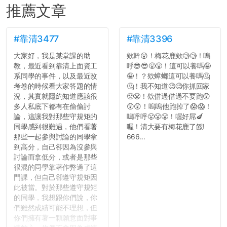
推薦文章
#靠清3477
#靠清3396
大家好，我是某堂課的助
欸幹😲！梅花鹿欸🧐🧐！嗚
教，最近看到靠清上面資工
呼😎😎😤😤！這可以養嗎🤪
系同學的事件，以及最近改
🤪！？欸蟑螂這可以養嗎🤔
考卷的時候看大家答題的情
🤔！我不知道🧐🧐你抓回家
況，其實就隱約知道應該很
😤😤！欸借過借過不要跑😲
多人私底下都有在偷偷討
😲😲！嗚嗚他跑掉了😱😱！
論，這讓我對那些守規矩的
嗚呼呼😤😤😤！喔好屌🍆
同學感到很難過，他們看著
喔！清大要有梅花鹿了餒!
那些一起參與討論的同學拿
666...
到高分，自己卻因為沒參與
討論而拿低分，或者是那些
很混的同學靠著作弊過了這
門課，但自己卻遵守規矩因
此被當。對於那些遵守規矩
的同學，我想跟你們說，你
們雖然成績可能不理想，但
你們擁有著一顆願意面對事