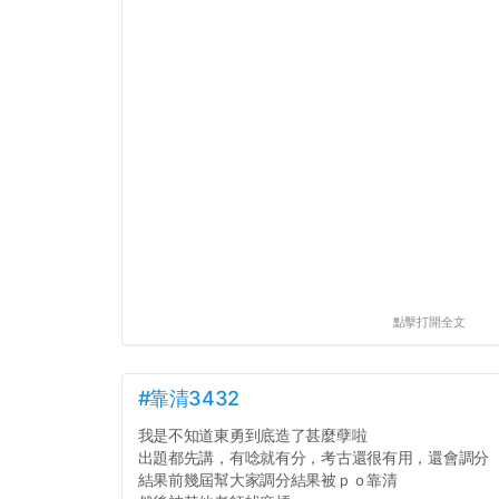
點擊打開全文
#靠清3432
我是不知道東勇到底造了甚麼孽啦
出題都先講，有唸就有分，考古還很有用，還會調分
結果前幾屆幫大家調分結果被ｐｏ靠清