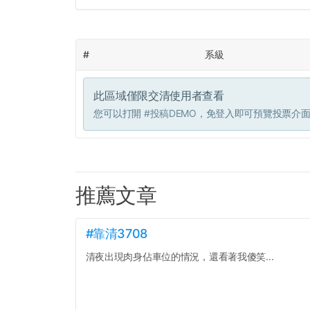
#
系級
此區域僅限交清使用者查看
您可以打開
#投稿DEMO
，免登入即可預覽投票介
推薦文章
#靠清3708
清夜出現肉身佔車位的情況，還看著我傻笑...