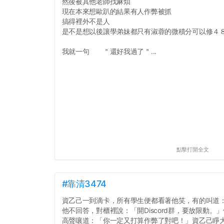
然後被其他老師找麻煩
現在本來想歐趴的結果有人作弊被抓
搞得裡外不是人
是不是想以後讓學弟妹都只有淑蓉的微積分可以修４
我就一句 ＂還好我過了＂...
點擊打開全文
#靠清3474
資乙己一到滴卡，所有學生便都看著他笑，有的叫道
他不回答，對櫃裡說：「開Discord群，要放限動
高聲嚷道：「你一定又打算作弊了對吧！」資乙己睜