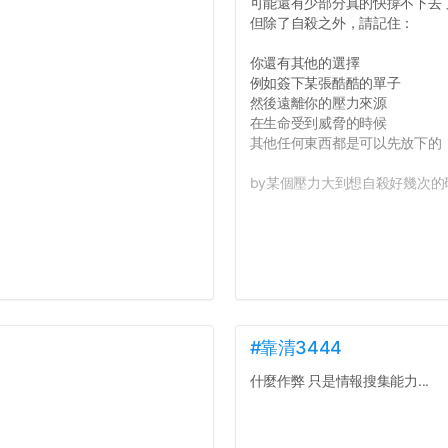
可能還有少部分真的快撐不下去
但除了自殺之外，請記住：
你還有其他的選擇
例如簽下某張酷酷的單子
然後遠離你的壓力來源
在生命受到威脅的時候
其他任何東西都是可以先放下的
by某個壓力大到想自殺好幾次的研
#靠清3444
什麼作弊 只是情報搜集能力...