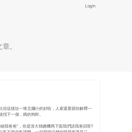
Login
文章。
比你這樣扯一堆北爛小的好啦，人家還要跟你解釋一
接找下一個，媽的狗幹。
絡我爸爸"，你是清大韓總機嗎下面我們請我爸回答?
以私下跟你爸講啊，一副我就沒錢你跟我爸講是三