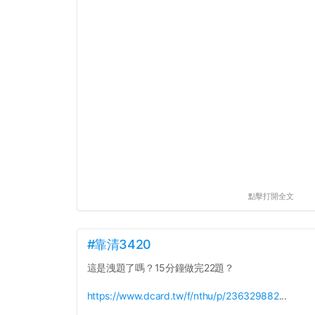
點擊打開全文
#靠清3420
這是洩題了嗎？15分鐘做完22題？
https://www.dcard.tw/f/nthu/p/236329882
...