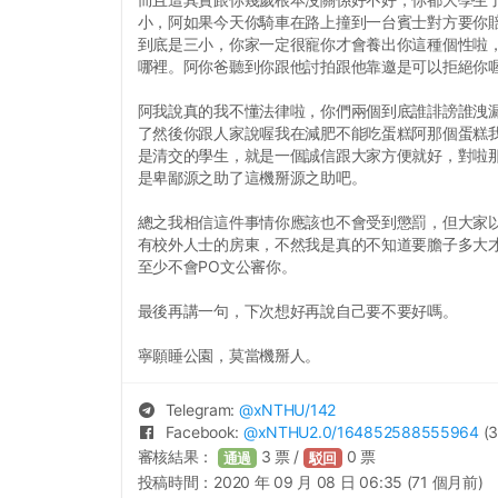
小，阿如果今天你騎車在路上撞到一台賓士對方要你賠
到底是三小，你家一定很寵你才會養出你這種個性啦
哪裡。阿你爸聽到你跟他討拍跟他靠邀是可以拒絕你
阿我說真的我不懂法律啦，你們兩個到底誰誹謗誰洩
了然後你跟人家說喔我在減肥不能吃蛋糕阿那個蛋糕
是清交的學生，就是一個誠信跟大家方便就好，對啦
是卑鄙源之助了這機掰源之助吧。
總之我相信這件事情你應該也不會受到懲罰，但大家
有校外人士的房東，不然我是真的不知道要膽子多大
至少不會PO文公審你。
最後再講一句，下次想好再說自己要不要好嗎。
寧願睡公園，莫當機掰人。
Telegram:
@
xNTHU
/142
Facebook:
@
xNTHU2.0
/164852588555964
(3
審核結果：
3
票 /
0
票
通過
駁回
投稿時間：
2020 年 09 月 08 日 06:35 (71 個月前)