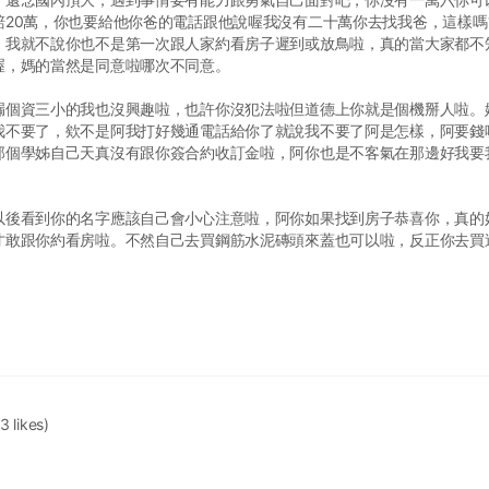
20萬，你也要給他你爸的電話跟他說喔我沒有二十萬你去找我爸，這樣嗎?
，我就不說你也不是第一次跟人家約看房子遲到或放鳥啦，真的當大家都不
喔，媽的當然是同意啦哪次不同意。
漏個資三小的我也沒興趣啦，也許你沒犯法啦但道德上你就是個機掰人啦。
我不要了，欸不是阿我打好幾通電話給你了就說我不要了阿是怎樣，阿要錢
那個學姊自己天真沒有跟你簽合約收訂金啦，阿你也是不客氣在那邊好我要
以後看到你的名字應該自己會小心注意啦，阿你如果找到房子恭喜你，真的
才敢跟你約看房啦。不然自己去買鋼筋水泥磚頭來蓋也可以啦，反正你去買
3 likes)