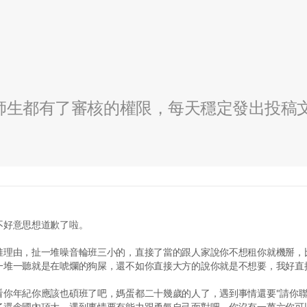
全校師生都有了審核的權限，每天穩定發出投稿
不好意思想道歉了啦。
堆理由，扯一堆噪音輪班三小的，直接了當的跟人家說你不想租你就機掰，
一堆一聽就是在唬爛的狗屎，還不如你直接大方的說你就是不想要，我好直
你年紀你應該也碩班了吧，媽蛋都二十幾歲的人了，遇到事情還要"請你聯
了還念國內頂大，遇到事情要有能力跟勇氣自己面對吧，你沒有一萬六你可