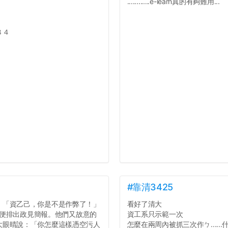
............e-learn真的有夠難用...
８４
#靠清3425
：「資乙己，你是不是作弊了！」
看好了清大
。」便排出政見簡報。他們又故意的
資工系只示範一次
大眼晴說：「你怎麼這樣憑空污人
怎麼在兩周內被抓三次作ㄅ......