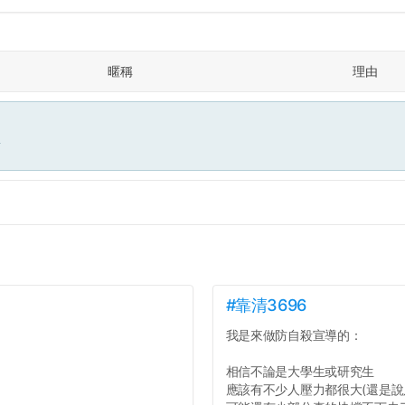
暱稱
理由
面
#靠清3696
我是來做防自殺宣導的：
相信不論是大學生或研究生
應該有不少人壓力都很大(還是說