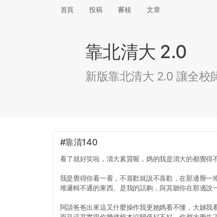
首頁
投稿
審核
文章
靠北清大 2.0
新版靠北清大 2.0 讓
#靠清140
看了就好笑啦，清大素質喔，媽的我是清大的都覺得
我是覺得你看一看，不喜歡就說不喜歡，在那邊掰一
堆邏輯不通的東西。是我的話齁，與其聽你在那邊說
阿請爸爸出來這又什麼操作我更她媽看不懂，大姊我看
而且這其實跟你幾歲根本沒關係好不好，你都大學生