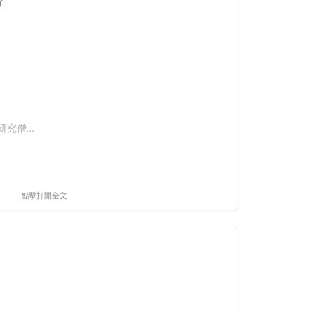
了
究僧...
點擊打開全文