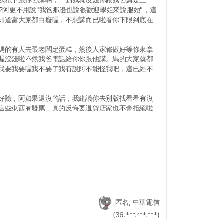
阿更不用說"我爸那邊也說很歡迎學姐來說服她"，這
知道當大家都白癡喔，不想講而已啦看你下限到底在
媽的有人去跟老闆定蛋糕，然後人家都做好等你來拿
喔沒錢啦不然我爸電話給你你跟他講。馬的大家就都
我要我要喔我不要了我有說阿不能怪我吧，這已經不
好險，阿如果還沒的話，我建議你去別版找看看有沒
這些東西有發票，真的反悔要退貨店家也不會拒絕啦
匿名, 中華電信
(36.***.***.***)