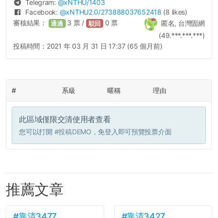
Telegram:
@
xNTHU
/1403
Facebook:
@
xNTHU2.0
/273888037652418
(8 likes)
審核結果：
3
票 /
0
票
匿名, 台灣固網
通過
駁回
(49.***.***.***)
投稿時間：
2021 年 03 月 31 日 17:37 (65 個月前)
#
系級
暱稱
理由
此區域僅限交清使用者查看
您可以打開
#投稿DEMO
，免登入即可預覽投票介面
推薦文章
#靠清3477
#靠清3427