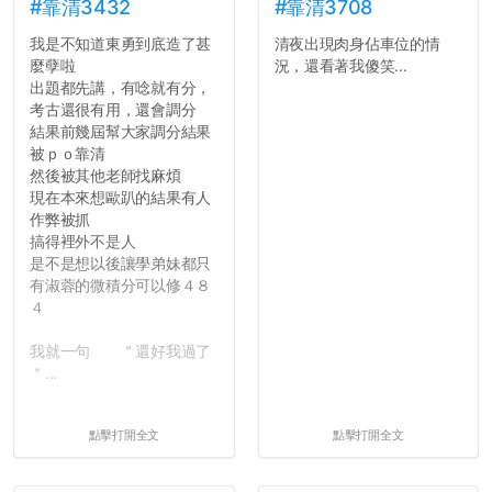
績無法體現你們的努力，但
#靠清3432
#靠清3708
往後你們正直的態度一定會
我是不知道東勇到底造了甚
清夜出現肉身佔車位的情
讓你們在社會上適應得更
麼孽啦
況，還看著我傻笑...
好。最後，那些作弊的同
出題都先講，有唸就有分，
學，你們要瞭解到作弊對你
考古還很有用，還會調分
們而言是沒有任何好處的，
結果前幾屆幫大家調分結果
大學是你們唯一可以勇敢認
被ｐｏ靠清
錯但不需要付出太大代價的
然後被其他老師找麻煩
地方，你們在這時候如果不
現在本來想歐趴的結果有人
會學會...
作弊被抓
搞得裡外不是人
是不是想以後讓學弟妹都只
有淑蓉的微積分可以修４８
４
我就一句 ＂還好我過了
＂...
點擊打開全文
點擊打開全文