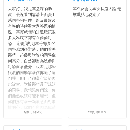
大家好，我是某堂課的助
等不及會長再次長篇大論 毫
教，最近看到靠清上面資工
無重點地硬拗了...
系同學的事件，以及最近改
考卷的時候看大家答題的情
況，其實就隱約知道應該很
多人私底下都有在偷偷討
論，這讓我對那些守規矩的
同學感到很難過，他們看著
那些一起參與討論的同學拿
到高分，自己卻因為沒參與
討論而拿低分，或者是那些
很混的同學靠著作弊過了這
門課，但自己卻遵守規矩因
此被當。對於那些遵守規矩
的同學，我想跟你們說，你
們雖然成績可能不理想，但
你們擁有著一顆願意面對事
情的心，你們不會因為成績
點擊打開全文
點擊打開全文
壓力而選擇逃避(作弊)，在
這一點上你們做的比那些作
弊的同學好太多了，雖然成