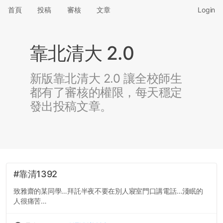
首頁
投稿
審核
文章
Login
靠北清大 2.0
新版靠北清大 2.0 讓全校師生
都有了審核的權限，每天穩定
發出投稿文章。
#靠清1392
致雅齋的某同學…拜託半夜不要在別人寢室門口講電話…淺眠的
人很痛苦…