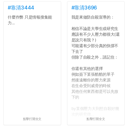
#靠清3444
#靠清3696
什麼作弊 只是情報搜集能
我是來做防自殺宣導的：
力...
相信不論是大學生或研究生
應該有不少人壓力都很大(還
是說只有我？)
可能還有少部分真的快撐不
下去了
但除了自殺之外，請記住：
你還有其他的選擇
例如簽下某張酷酷的單子
然後遠離你的壓力來源
在生命受到威脅的時候
其他任何東西都是可以先放
下的
by某個壓力大到想自殺好幾
次的研究僧...
點擊打開全文
點擊打開全文