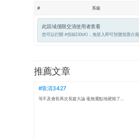
#
系級
此區域僅限交清使用者查看
您可以打開
#投稿DEMO
，免登入即可預覽投票介
推薦文章
#靠清3427
等不及會長再次長篇大論 毫無重點地硬拗了...