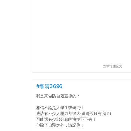
點擊打開全文
#靠清3696
我是來做防自殺宣導的：
相信不論是大學生或研究生
應該有不少人壓力都很大(還是說只有我？)
可能還有少部分真的快撐不下去了
但除了自殺之外，請記住：