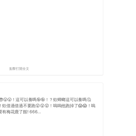
點擊打開全文
😎😤😤！這可以養嗎🤪🤪！？欸蟑螂這可以養嗎🤔
！欸借過借過不要跑😲😲😲！嗚嗚他跑掉了😱😱！嗚
有梅花鹿了餒! 666...