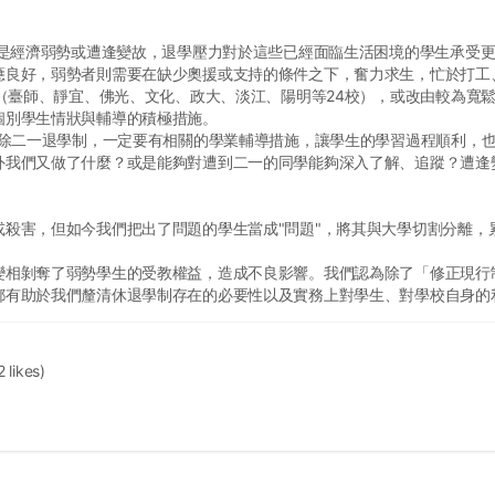
是經濟弱勢或遭逢變故，退學壓力對於這些已經面臨生活困境的學生承受更
應良好，弱勢者則需要在缺少奧援或支持的條件之下，奮力求生，忙於打工
（臺師、靜宜、佛光、文化、政大、淡江、陽明等24校），或改由較為寬
個別學生情狀與輔導的積極措施。
除二一退學制，一定要有相關的學業輔導措施，讓學生的學習過程順利，也
外我們又做了什麼？或是能夠對遭到二一的同學能夠深入了解、追蹤？遭逢
害，但如今我們把出了問題的學生當成"問題"，將其與大學切割分離，
變相剝奪了弱勢學生的受教權益，造成不良影響。我們認為除了「修正現行
都有助於我們釐清休退學制存在的必要性以及實務上對學生、對學校自身的
2 likes)