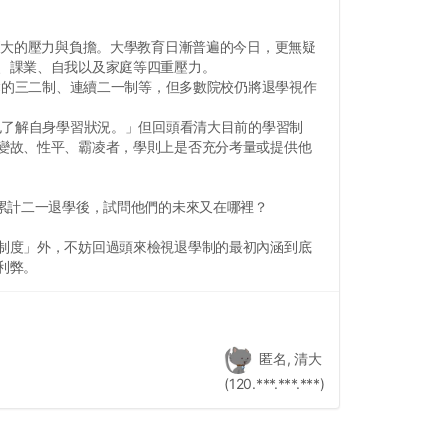
大的壓力與負擔。大學教育日漸普遍的今日，更無疑
、課業、自我以及家庭等四重壓力。
鬆的三二制、連續二一制等，但多數院校仍將退學視作
了解自身學習狀況。」但回頭看清大目前的學習制
變故、性平、霸凌者，學則上是否充分考量或提供他
累計二一退學後，試問他們的未來又在哪裡？
制度」外，不妨回過頭來檢視退學制的最初內涵到底
利弊。
匿名, 清大
(120.***.***.***)