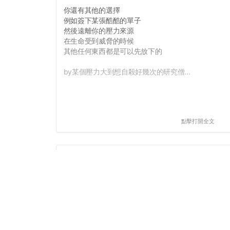
你還有其他的選擇
例如簽下某張酷酷的單子
然後遠離你的壓力來源
在生命受到威脅的時候
其他任何東西都是可以先放下的
by某個壓力大到想自殺好幾次的研究僧...
點擊打開全文
#靠清3432
我是不知道東勇到底造了甚麼孽啦
出題都先講，有唸就有分，考古還很有用，還會調分
結果前幾屆幫大家調分結果被ｐｏ靠清
然後被其他老師找麻煩
現在本來想歐趴的結果有人作弊被抓
搞得裡外不是人