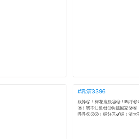
#靠清3396
欸幹😲！梅花鹿欸🧐🧐！嗚呼😎
🤔！我不知道🧐🧐你抓回家😤
呼呼😤😤😤！喔好屌🍆喔！清大要