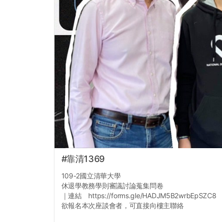
#靠清1369
109-2國立清華大學
休退學教務學則審議討論蒐集問卷
｜連結 https://forms.gle/HADJM5B2wrbEpSZC8
欲報名本次座談會者，可直接向樓主聯絡