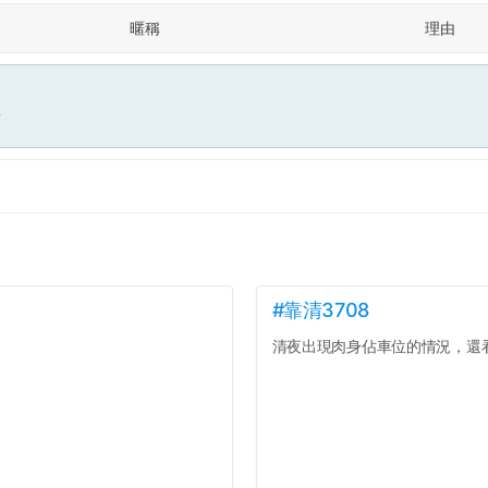
暱稱
理由
面
#靠清3708
清夜出現肉身佔車位的情況，還看著