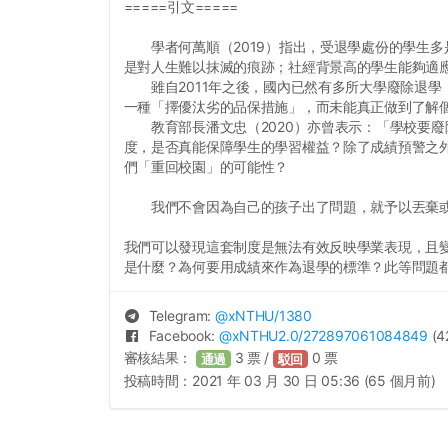
=====引文=====
學者何萬順（2019）指出，受退學處份的學生多
是對人生難以抹滅的痕跡；社經背景高的學生能夠適
雖自2011年之後，國內已然有多所大學廢除退學
一種「擇優汰劣的品保措施」，而未能真正做到了解
教育部長潘文忠（2020）亦曾表示：「學校要廢
度，是否真能保障學生的學習權益？除了成績預警之
們「重回校園」的可能性？
我們不會因為自己的孩子出了問題，就予以丟棄或殺
我們可以發現這套制度是無法有效反映學業表現，且
是什麼？為何要用成績來作為退學的標準？此等問題
Telegram:
@
xNTHU
/1380
Facebook:
@
xNTHU2.0
/272897061084849
(4
審核結果：
3
票 /
0
票
通過
駁回
投稿時間：
2021 年 03 月 30 日 05:36 (65 個月前)