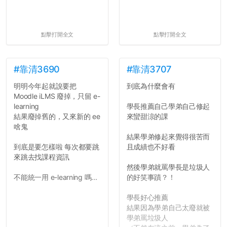
點擊打開全文
點擊打開全文
#靠清3690
#靠清3707
明明今年起就說要把
到底為什麼會有
Moodle iLMS 廢掉，只留 e-
learning
學長推薦自己學弟自己修起
結果廢掉舊的，又來新的 ee
來蠻甜涼的課
啥鬼
結果學弟修起來覺得很苦而
到底是要怎樣啦 每次都要跳
且成績也不好看
來跳去找課程資訊
然後學弟就罵學長是垃圾人
不能統一用 e-learning 嗎...
的好笑事蹟？！
學長好心推薦
結果因為學弟自己太廢就被
學弟罵垃圾人