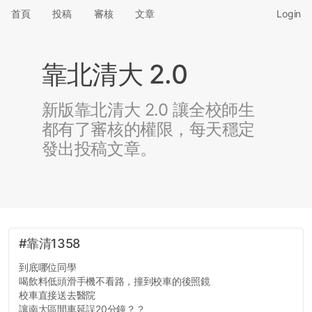
首頁
投稿
審核
文章
Login
靠北清大 2.0
新版靠北清大 2.0 讓全校師生
都有了審核的權限，每天穩定
發出投稿文章。
#靠清1358
到底哪位同學
喝飲料低頭滑手機不看路，撞到校車的後照鏡
校車直接送去醫院
讓南大區間車延誤20分鐘？？