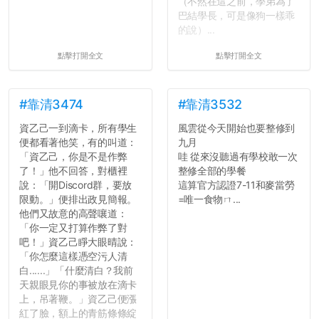
（不然在這之前，學弟為了
巴結學長，可是像狗一樣乖
的說）...
點擊打開全文
點擊打開全文
#靠清3474
#靠清3532
資乙己一到滴卡，所有學生
風雲從今天開始也要整修到
便都看著他笑，有的叫道：
九月
「資乙己，你是不是作弊
哇 從來沒聽過有學校敢一次
了！」他不回答，對櫃裡
整修全部的學餐
說：「開Discord群，要放
這算官方認證7-11和麥當勞
限動。」便排出政見簡報。
=唯一食物ㄇ...
他們又故意的高聲嚷道：
「你一定又打算作弊了對
吧！」資乙己睜大眼晴說：
「你怎麼這樣憑空污人清
白......」「什麼清白？我前
天親眼見你的事被放在滴卡
上，吊著鞭。」資乙己便漲
紅了臉，額上的青筋條條綻