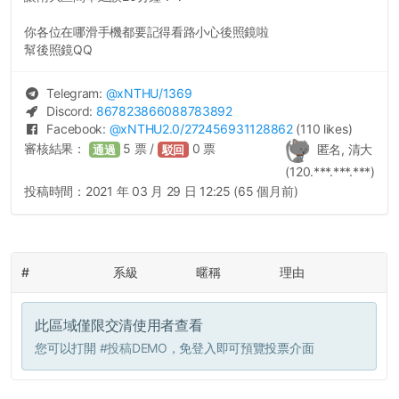
你各位在哪滑手機都要記得看路小心後照鏡啦
幫後照鏡QQ
Telegram:
@
xNTHU
/1369
Discord:
867823866088783892
Facebook:
@
xNTHU2.0
/272456931128862
(110 likes)
審核結果：
5
票 /
0
票
匿名, 清大
通過
駁回
(120.***.***.***)
投稿時間：
2021 年 03 月 29 日 12:25 (65 個月前)
#
系級
暱稱
理由
此區域僅限交清使用者查看
您可以打開
#投稿DEMO
，免登入即可預覽投票介面