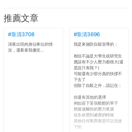
推薦文章
#靠清3708
#靠清3696
清夜出現肉身佔車位的情
我是來做防自殺宣導的：
況，還看著我傻笑...
相信不論是大學生或研究生
應該有不少人壓力都很大(還
是說只有我？)
可能還有少部分真的快撐不
下去了
但除了自殺之外，請記住：
你還有其他的選擇
例如簽下某張酷酷的單子
然後遠離你的壓力來源
在生命受到威脅的時候
其他任何東西都是可以先放
下的