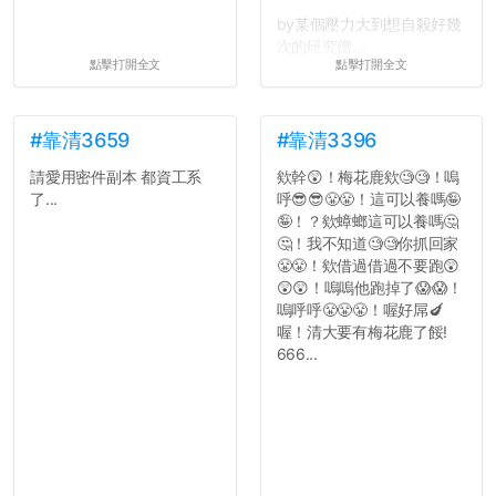
by某個壓力大到想自殺好幾
次的研究僧...
點擊打開全文
點擊打開全文
#靠清3659
#靠清3396
請愛用密件副本 都資工系
欸幹😲！梅花鹿欸🧐🧐！嗚
了...
呼😎😎😤😤！這可以養嗎🤪
🤪！？欸蟑螂這可以養嗎🤔
🤔！我不知道🧐🧐你抓回家
😤😤！欸借過借過不要跑😲
😲😲！嗚嗚他跑掉了😱😱！
嗚呼呼😤😤😤！喔好屌🍆
喔！清大要有梅花鹿了餒!
666...