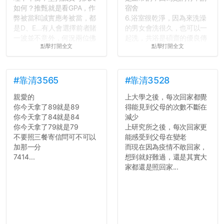
如何？推甄就是看GPA，作
宿舍
弊被當和誠實應考被當，都
6.浴室很乾淨，因為來洗澡
是D、E...有人會選擇前者賭
的男女會洗很久，也可以一
一波並不意外，何況兩位佛
起洗，共浴是碩齋的優良傳
點擊打開全文
點擊打開全文
心教授看起來要輕輕放下
統呢！
了，之後履歷不會留下汙
7.歡迎其他碩齋夥伴分享~
點...，希望這次事件不要助
如果有任何想要我推薦的宿
長作弊的風氣。
舍房間，都歡迎留言讓我知
#靠清3565
#靠清3528
道...
親愛的
上大學之後，每次回家都覺
反正老人我明天就要搬離新
你今天拿了89就是89
得能見到父母的次數不斷在
竹，之後如何發展與我無
你今天拿了84就是84
減少
關，就當最後一天發個牢騷
你今天拿了79就是79
上研究所之後，每次回家更
吧XD，祝學弟妹們修課順利
不要照三餐寄信問可不可以
能感受到父母在變老
~~...
加那一分
而現在因為疫情不敢回家，
7414...
想到就好難過，還是其實大
家都還是照回家...