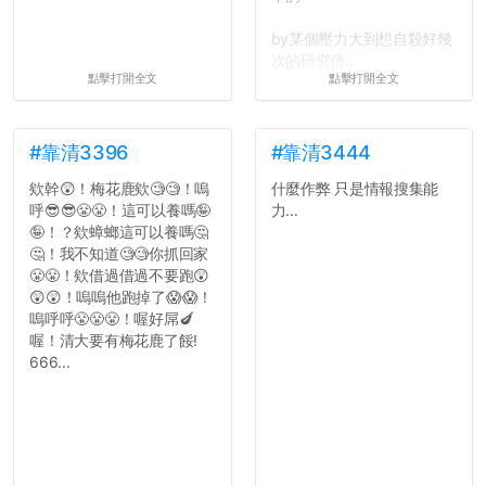
by某個壓力大到想自殺好幾
次的研究僧...
點擊打開全文
點擊打開全文
#靠清3396
#靠清3444
欸幹😲！梅花鹿欸🧐🧐！嗚
什麼作弊 只是情報搜集能
呼😎😎😤😤！這可以養嗎🤪
力...
🤪！？欸蟑螂這可以養嗎🤔
🤔！我不知道🧐🧐你抓回家
😤😤！欸借過借過不要跑😲
😲😲！嗚嗚他跑掉了😱😱！
嗚呼呼😤😤😤！喔好屌🍆
喔！清大要有梅花鹿了餒!
666...