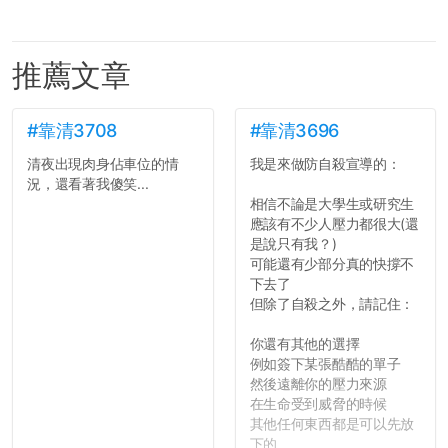
推薦文章
#靠清3708
#靠清3696
清夜出現肉身佔車位的情
我是來做防自殺宣導的：
況，還看著我傻笑...
相信不論是大學生或研究生
應該有不少人壓力都很大(還
是說只有我？)
可能還有少部分真的快撐不
下去了
但除了自殺之外，請記住：
你還有其他的選擇
例如簽下某張酷酷的單子
然後遠離你的壓力來源
在生命受到威脅的時候
其他任何東西都是可以先放
下的