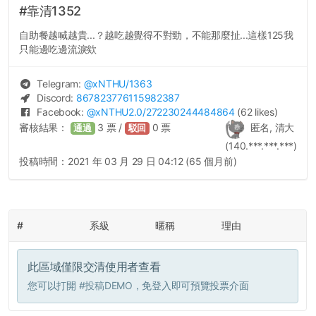
#靠清1352
自助餐越喊越貴...？越吃越覺得不對勁，不能那麼扯...這樣125我
只能邊吃邊流淚欸
Telegram:
@
xNTHU
/1363
Discord:
867823776115982387
Facebook:
@
xNTHU2.0
/272230244484864
(62 likes)
審核結果：
3
票 /
0
票
匿名, 清大
通過
駁回
(140.***.***.***)
投稿時間：
2021 年 03 月 29 日 04:12 (65 個月前)
#
系級
暱稱
理由
此區域僅限交清使用者查看
您可以打開
#投稿DEMO
，免登入即可預覽投票介面