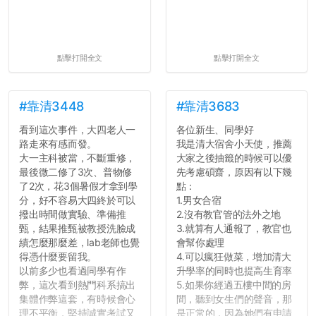
點擊打開全文
點擊打開全文
#靠清3448
#靠清3683
看到這次事件，大四老人一
各位新生、同學好
路走來有感而發。
我是清大宿舍小天使，推薦
大一主科被當，不斷重修，
大家之後抽籤的時候可以優
最後微二修了3次、普物修
先考慮碩齋，原因有以下幾
了2次，花3個暑假才拿到學
點：
分，好不容易大四終於可以
1.男女合宿
撥出時間做實驗、準備推
2.沒有教官管的法外之地
甄，結果推甄被教授洗臉成
3.就算有人通報了，教官也
績怎麼那麼差，lab老師也覺
會幫你處理
得憑什麼要留我。
4.可以瘋狂做菜，增加清大
以前多少也看過同學有作
升學率的同時也提高生育率
弊，這次看到熱門科系搞出
5.如果你經過五樓中間的房
集體作弊這套，有時候會心
間，聽到女生們的聲音，那
理不平衡，堅持誠實考試又
是正常的，因為她們有申請