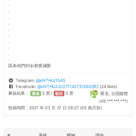
.
.
.
.
.
.
.
.
.
.
因為他們的tip都會滅菌
Telegram:
@
xNTHU
/1345
Facebook:
@
xNTHU2.0
/271142731260282
(24 likes)
審核結果：
3
票 /
0
票
匿名, 台固媒體
通過
駁回
(49.***.***.***)
投稿時間：
2021 年 03 月 27 日 08:27 (65 個月前)
#
系級
暱稱
理由