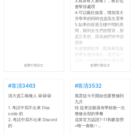
3.就算有人通報了，教官也
會幫你處理
4.可以瘋狂做菜，增加清大
升學率的同時也提高生育率
5.如果你經過五樓中間的房
間，聽到女生們的聲音，那
是正常的，因為她們有申請
宿舍
6.浴室很乾淨，因為來洗澡
的男女會洗很久，也可以一
起洗，共浴是碩齋的優良傳
點擊打開全文
點擊打開全文
統呢！
7.歡迎其他碩齋夥伴分享~
如果有任何想要我推薦的宿
舍房間，都歡迎留言讓我知
#靠清3463
#靠清3532
道...
清大資工兩種人 😆😆😆
風雲從今天開始也要整修到
九月
1. 考試中寫不出來 Diss
哇 從來沒聽過有學校敢一次
code 的
整修全部的學餐
2. 考試中寫不出來 Discord
這算官方認證7-11和麥當勞
的
=唯一食物ㄇ...