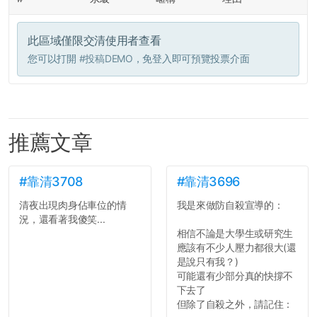
此區域僅限交清使用者查看
您可以打開
#投稿DEMO
，免登入即可預覽投票介面
推薦文章
#靠清3708
#靠清3696
清夜出現肉身佔車位的情
我是來做防自殺宣導的：
況，還看著我傻笑...
相信不論是大學生或研究生
應該有不少人壓力都很大(還
是說只有我？)
可能還有少部分真的快撐不
下去了
但除了自殺之外，請記住：