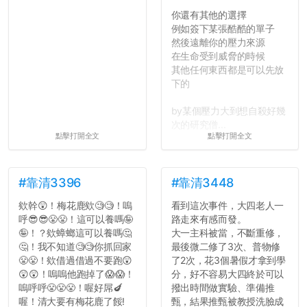
你還有其他的選擇
例如簽下某張酷酷的單子
然後遠離你的壓力來源
在生命受到威脅的時候
其他任何東西都是可以先放
下的
by某個壓力大到想自殺好幾
次的研究僧...
點擊打開全文
點擊打開全文
#靠清3396
#靠清3448
欸幹😲！梅花鹿欸🧐🧐！嗚
看到這次事件，大四老人一
呼😎😎😤😤！這可以養嗎🤪
路走來有感而發。
🤪！？欸蟑螂這可以養嗎🤔
大一主科被當，不斷重修，
🤔！我不知道🧐🧐你抓回家
最後微二修了3次、普物修
😤😤！欸借過借過不要跑😲
了2次，花3個暑假才拿到學
😲😲！嗚嗚他跑掉了😱😱！
分，好不容易大四終於可以
嗚呼呼😤😤😤！喔好屌🍆
撥出時間做實驗、準備推
喔！清大要有梅花鹿了餒!
甄，結果推甄被教授洗臉成