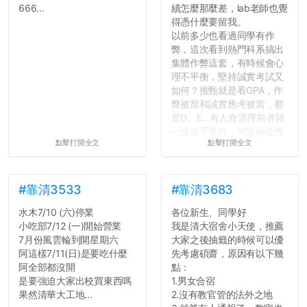
666...
績怎麼那麼差，lab老師也覺
得憑什麼要留我。
以前多少也看過同學有作
弊，這次看到熱門科系搞出
集體作弊這套，有時候會心
理不平衡，堅持誠實考試又
如何？推甄就是看GPA，作
弊被當和誠實應考被當，都
是D、E...有人會選擇前者賭
一波並不意外，何況兩位佛
點擊打開全文
點擊打開全文
心教授看起來要輕輕放下
了，之後履歷不會留下汙
點...，希望這次事件不要助
長作弊的風氣。
#靠清3533
#靠清3683
水木7/10 (六)停業
各位新生、同學好
反正老人我明天就要搬離新
小吃部7/12 (一)開始營業
我是清大宿舍小天使，推薦
竹，之後如何發展與我無
7月份風雲輪到開星期六
大家之後抽籤的時候可以優
關，就當最後一天發個牢騷
阿這樣7/11(日)是要吃什麼
先考慮碩齋，原因有以下幾
吧XD，祝學弟妹們修課順利
阿全部都沒開
點：
~~...
是要強迫大家出校買東西嗎
1.男女合宿
果然清華大工地...
2.沒有教官管的法外之地