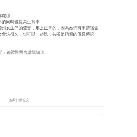
你處理
率的同時也提高生育率
，聽到女生們的聲音，那是正常的，因為她們有申請宿舍
男女會洗很久，也可以一起洗，共浴是碩齋的優良傳統
，都歡迎留言讓我知道...
點擊打開全文