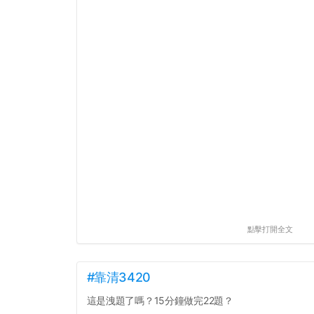
點擊打開全文
#靠清3420
這是洩題了嗎？15分鐘做完22題？