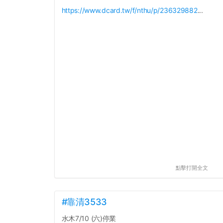
https://www.dcard.tw/f/nthu/p/236329882
...
點擊打開全文
#靠清3533
水木7/10 (六)停業