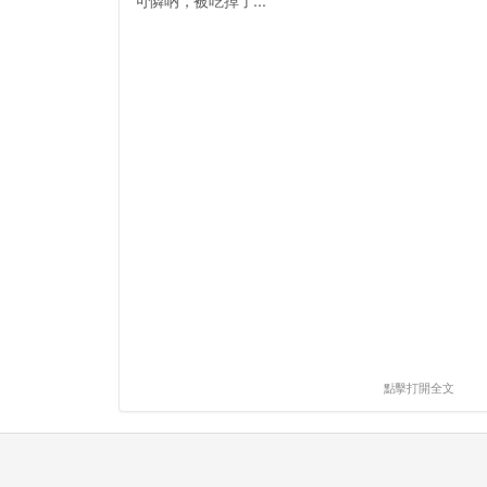
可憐吶，被吃掉了...
點擊打開全文