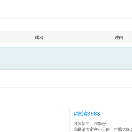
暱稱
理由
面
#靠清3683
各位新生、同學好
我是清大宿舍小天使，推薦大家