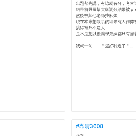
出題都先講，有唸就有分，考古
結果前幾屆幫大家調分結果被ｐ
然後被其他老師找麻煩
現在本來想歐趴的結果有人作弊
搞得裡外不是人
是不是想以後讓學弟妹都只有淑
我就一句 ＂還好我過了＂...
#靠清3608