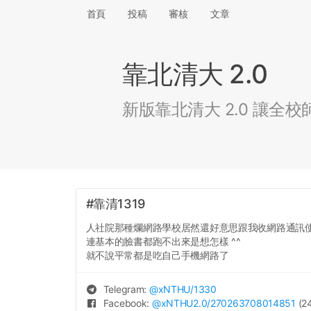
首頁
投稿
審核
文章
靠北清大 2.0
新版靠北清大 2.0 讓
#靠清1319
人社院那種爛網路學校居然還好意思跟我收網路通訊使用
連基本的臉書都跑不出來是想怎樣 ^^
就不說平常都是吃自己手機網路了
Telegram:
@
xNTHU
/1330
Facebook:
@
xNTHU2.0
/270263708014851
(24