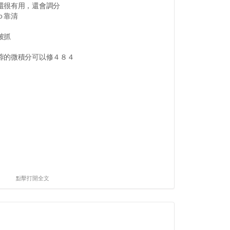
還很有用，還會調分
ｏ靠清
被抓
蓉的微積分可以修４８４
點擊打開全文