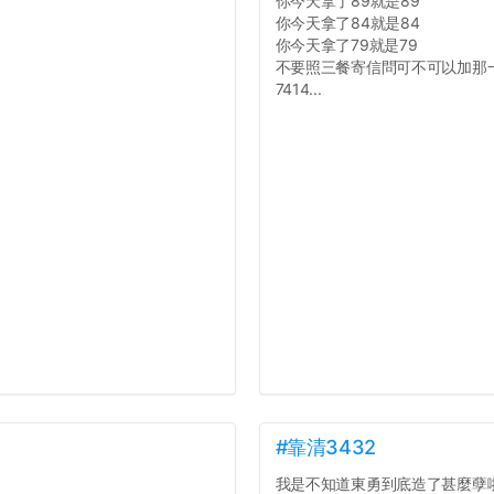
你今天拿了89就是89
你今天拿了84就是84
你今天拿了79就是79
不要照三餐寄信問可不可以加那
7414...
#靠清3432
我是不知道東勇到底造了甚麼孽