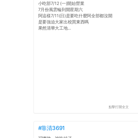
小吃部7/12 (一)開始營業
7月份風雲輪到開星期六
阿這樣7/11(日)是要吃什麼阿全部都沒開
是要強迫大家出校買東西嗎
果然清華大工地...
點擊打開全文
#靠清3691