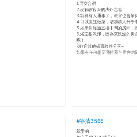
1.男女合宿
2.沒有教官管的法外之地
3.就算有人通報了，教官也會幫
4.可以瘋狂做菜，增加清大升學
5.如果你經過五樓中間的房間
6.浴室很乾淨，因為來洗澡的
呢！
7.歡迎其他碩齋夥伴分享~
如果有任何想要我推薦的宿舍房間
#靠清3565
親愛的