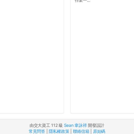
作業一...
由交大資工 112 級
Sean 韋詠祥
開發設計
常見問答
|
隱私權政策
|
聯絡信箱
|
原始碼