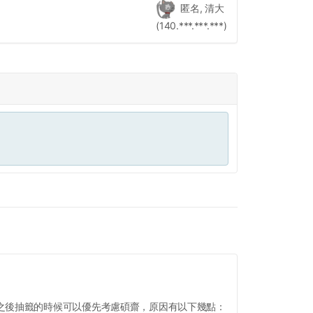
匿名, 清大
(140.***.***.***)
之後抽籤的時候可以優先考慮碩齋，原因有以下幾點：