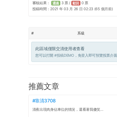
審核結果：
3
票 /
0
票
通過
駁回
投稿時間：
2021 年 03 月 26 日 02:23 (65 個月前)
#
系級
此區域僅限交清使用者查看
您可以打開
#投稿DEMO
，免登入即可預覽投票介
推薦文章
#靠清3708
清夜出現肉身佔車位的情況，還看著我傻笑...