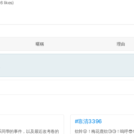
26 likes)
暱稱
理由
面
#靠清3396
系同學的事件，以及最近改考卷的
欸幹😲！梅花鹿欸🧐🧐！嗚呼😎