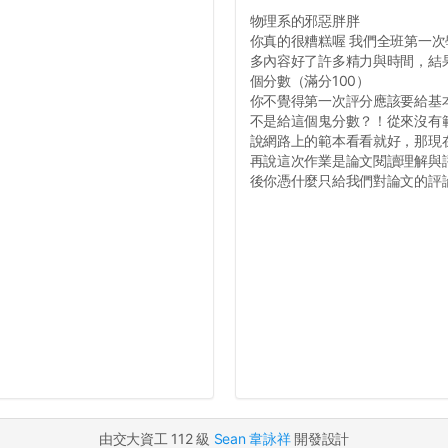
物理系的邪惡胖胖
你真的很糟糕喔 我們全班第一次學
多內容好了許多精力與時間，結
個分數（滿分100）
你不覺得第一次評分應該要給基
不是給這個鬼分數？！從來沒有
說網路上的範本看看就好，那現
再說這次作業是論文閱讀理解與
後你憑什麼只給我們對論文的評論1
由交大資工 112 級
Sean 韋詠祥
開發設計