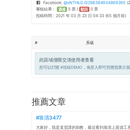
Facebook:
@
xNTHU2.0
/268384934869395
(
審核結果：
5
票 /
0
票
通過
駁回
投稿時間：
2021 年 03 月 23 日 04:33 (65 個月前)
#
系級
此區域僅限交清使用者查看
您可以打開
#投稿DEMO
，免登入即可預覽投票介
推薦文章
#靠清3477
大家好，我是某堂課的助教，最近看到靠清上面資工