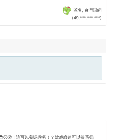
匿名, 台灣固網
(49.***.***.***)
😎😤😤！這可以養嗎🤪🤪！？欸蟑螂這可以養嗎🤔