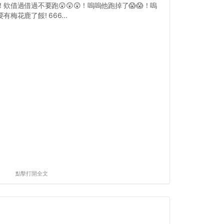
！欸借過借過不要跑😲😲😲！嗚嗚他跑掉了😱😱！嗚
有梅花鹿了餒! 666...
點擊打開全文