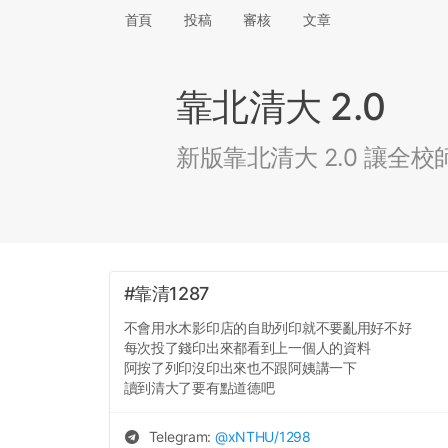
首頁
投稿
審核
文章
靠北清大 2.0
新版靠北清大 2.0 讓
#靠清1287
不會用水木影印店的自助列印就不要亂用好不好
每次投了錢印出來都看到上一個人的資料
阿按了列印沒印出來也不跟阿姨講一下
讀到清大了要有點道德吧
Telegram:
@
xNTHU
/1298