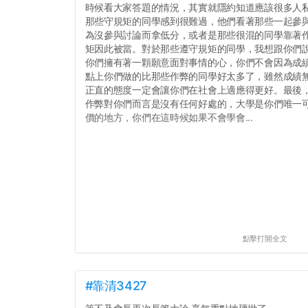
時候看大家答題的情況，其實就隱約知道應該很多人
那些守規矩的同學感到很難過，他們看著那些一起參
為沒參與討論而拿低分，或者是那些很混的同學靠著
矩因此被當。對於那些遵守規矩的同學，我想跟你們
你們擁有著一顆願意面對事情的心，你們不會因為成績
點上你們做的比那些作弊的同學好太多了，雖然成績
正直的態度一定會讓你們在社會上適應得更好。最後
作弊對你們而言是沒有任何好處的，大學是你們唯一
價的地方，你們在這時候如果不會學會...
點擊打開全文
#靠清3427