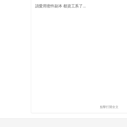
請愛用密件副本 都資工系了...
點擊打開全文