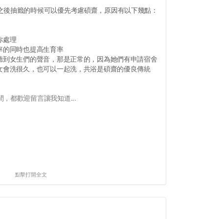
之後抽籤的時候可以優先考慮碩齋，原因有以下幾點：
你處理
率的同時也提高生育率
，聽到女生們的聲音，那是正常的，因為她們有申請宿舍
男女會洗很久，也可以一起洗，共浴是碩齋的優良傳統
，都歡迎留言讓我知道...
點擊打開全文