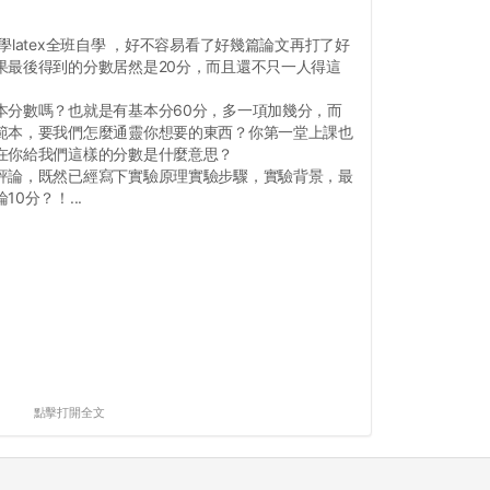
latex全班自學 ，好不容易看了好幾篇論文再打了好
果最後得到的分數居然是20分，而且還不只一人得這
本分數嗎？也就是有基本分60分，多一項加幾分，而
範本，要我們怎麼通靈你想要的東西？你第一堂上課也
在你給我們這樣的分數是什麼意思？
評論，既然已經寫下實驗原理實驗步驟，實驗背景，最
0分？！...
點擊打開全文