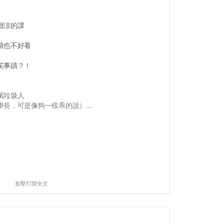
甜涼的課
績也不好看
笑事蹟？！
罵垃圾人
長，可是像狗一樣乖的說）...
點擊打開全文