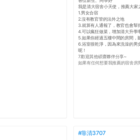
各位新生、同學好
我是清大宿舍小天使，推薦大家
1.男女合宿
2.沒有教官管的法外之地
3.就算有人通報了，教官也會幫
4.可以瘋狂做菜，增加清大升學
5.如果你經過五樓中間的房間
6.浴室很乾淨，因為來洗澡的
呢！
7.歡迎其他碩齋夥伴分享~
如果有任何想要我推薦的宿舍房間
#靠清3707