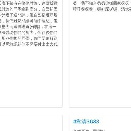
私底下都有在偷偷討論，這讓我對
🤔！我不知道🧐🧐你抓回家😤
與討論的同學拿到高分，自己卻因
呼呼😤😤😤！喔好屌🍆喔！清大要
作弊過了這門課，但自己卻遵守規
說，你們雖然成績可能不理想，但
壓力而選擇逃避(作弊)，在這一
無法體現你們的努力，但往後你們
，那些作弊的同學，你們要瞭解到
可以勇敢認錯但不需要付出太大代
#靠清3683