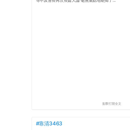
等不及會長再次長篇大論 毫無重點地硬拗了...
點擊打開全文
#靠清3463