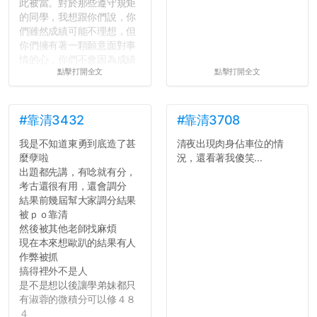
此被當。對於那些遵守規矩
的同學，我想跟你們說，你
們雖然成績可能不理想，但
你們擁有著一顆願意面對事
情的心，你們不會因為成績
點擊打開全文
點擊打開全文
壓力而選擇逃避(作弊)，在
這一點上你們做的比那些作
弊的同學好太多了，雖然成
績無法體現你們的努力，但
#靠清3432
#靠清3708
往後你們正直的態度一定會
我是不知道東勇到底造了甚
清夜出現肉身佔車位的情
讓你們在社會上適應得更
麼孽啦
況，還看著我傻笑...
好。最後，那些作弊的同
出題都先講，有唸就有分，
學，你們要瞭解到作弊對你
考古還很有用，還會調分
們而言是沒有任何好處的，
結果前幾屆幫大家調分結果
大學是你們唯一可以勇敢認
被ｐｏ靠清
錯但不需要付出太大代價的
然後被其他老師找麻煩
地方，你們在這時候如果不
現在本來想歐趴的結果有人
會學會...
作弊被抓
搞得裡外不是人
是不是想以後讓學弟妹都只
有淑蓉的微積分可以修４８
４