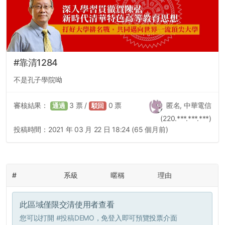
#靠清1284
不是孔子學院呦
審核結果：
3
票 /
0
票
匿名, 中華電信
通過
駁回
(220.***.***.***)
投稿時間：
2021 年 03 月 22 日 18:24 (65 個月前)
#
系級
暱稱
理由
此區域僅限交清使用者查看
您可以打開
#投稿DEMO
，免登入即可預覽投票介面