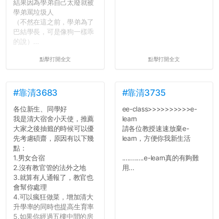
結果因為學弟自己太廢就被
學弟罵垃圾人
（不然在這之前，學弟為了
巴結學長，可是像狗一樣乖
的說）...
點擊打開全文
點擊打開全文
#靠清3683
#靠清3735
各位新生、同學好
ee-class>>>>>>>>>>e-
我是清大宿舍小天使，推薦
learn
大家之後抽籤的時候可以優
請各位教授速速放棄e-
先考慮碩齋，原因有以下幾
learn，方便你我新生活
點：
1.男女合宿
............e-learn真的有夠難
2.沒有教官管的法外之地
用...
3.就算有人通報了，教官也
會幫你處理
4.可以瘋狂做菜，增加清大
升學率的同時也提高生育率
5.如果你經過五樓中間的房