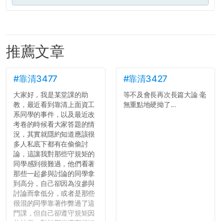
推薦文章
#靠清3477
#靠清3427
大家好，我是某堂課的助
等不及會長再次長篇大論 毫
教，最近看到靠清上面資工
無重點地硬拗了...
系同學的事件，以及最近改
考卷的時候看大家答題的情
況，其實就隱約知道應該很
多人私底下都有在偷偷討
論，這讓我對那些守規矩的
同學感到很難過，他們看著
那些一起參與討論的同學拿
到高分，自己卻因為沒參與
討論而拿低分，或者是那些
很混的同學靠著作弊過了這
門課，但自己卻遵守規矩因