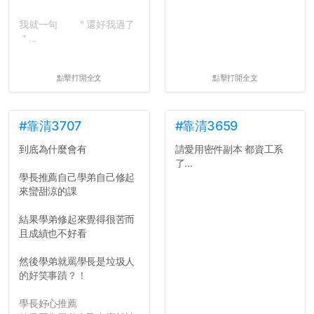
我就一句 ＂還好我過了
＂...
點擊打開全文
點擊打開全文
#靠清3707
#靠清3659
到底為什麼會有
請愛用密件副本 都資工系
了...
學長推薦自己學弟自己修起
來蠻甜涼的課
結果學弟修起來覺得很苦而
且成績也不好看
然後學弟就罵學長是垃圾人
的好笑事蹟？！
學長好心推薦