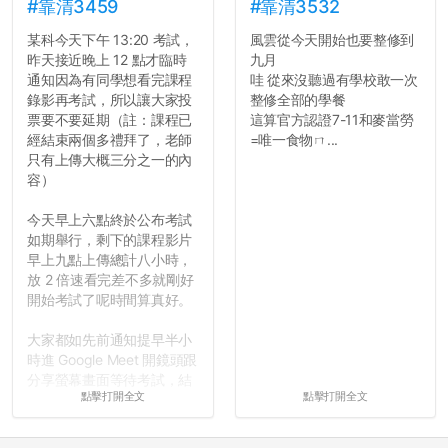
#靠清3459
#靠清3532
某科今天下午 13:20 考試，
風雲從今天開始也要整修到
昨天接近晚上 12 點才臨時
九月
通知因為有同學想看完課程
哇 從來沒聽過有學校敢一次
錄影再考試，所以讓大家投
整修全部的學餐
票要不要延期（註：課程已
這算官方認證7-11和麥當勞
經結束兩個多禮拜了，老師
=唯一食物ㄇ...
只有上傳大概三分之一的內
容）
今天早上六點終於公布考試
如期舉行，剩下的課程影片
早上九點上傳總計八小時，
放 2 倍速看完差不多就剛好
開始考試了呢時間算真好。
大家都如先前通知提早半小
時進 Google Meet 開鏡頭跟
分享螢幕畫面等待考試，結
點擊打開全文
點擊打開全文
果就是無止盡的等待，等到
兩點多都還在處理技術性問
題，中間時不時說考試等一