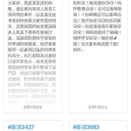
大家好，我是某堂課的助
欸幹😲！梅花鹿欸🧐🧐！嗚
教，最近看到靠清上面資工
呼😎😎😤😤！這可以養嗎🤪
系同學的事件，以及最近改
🤪！？欸蟑螂這可以養嗎🤔
考卷的時候看大家答題的情
🤔！我不知道🧐🧐你抓回家
況，其實就隱約知道應該很
😤😤！欸借過借過不要跑😲
多人私底下都有在偷偷討
😲😲！嗚嗚他跑掉了😱😱！
論，這讓我對那些守規矩的
嗚呼呼😤😤😤！喔好屌🍆
同學感到很難過，他們看著
喔！清大要有梅花鹿了餒!
那些一起參與討論的同學拿
666...
到高分，自己卻因為沒參與
討論而拿低分，或者是那些
很混的同學靠著作弊過了這
門課，但自己卻遵守規矩因
此被當。對於那些遵守規矩
的同學，我想跟你們說，你
們雖然成績可能不理想，但
你們擁有著一顆願意面對事
情的心，你們不會因為成績
點擊打開全文
點擊打開全文
壓力而選擇逃避(作弊)，在
這一點上你們做的比那些作
弊的同學好太多了，雖然成
績無法體現你們的努力，但
#靠清3427
#靠清3683