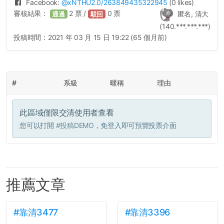
Facebook:
@
xNTHU2.0
/263849435322945
(0 likes)
審核結果：
2
票 /
0
票
匿名, 清大
通過
駁回
(140.***.***.***)
投稿時間：
2021 年 03 月 15 日 19:22 (65 個月前)
#
系級
暱稱
理由
此區域僅限交清使用者查看
您可以打開
#投稿DEMO
，免登入即可預覽投票介面
推薦文章
#靠清3477
#靠清3396