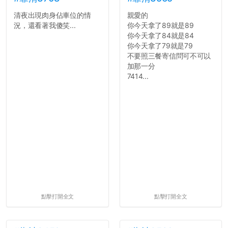
道...
清夜出現肉身佔車位的情
親愛的
況，還看著我傻笑...
你今天拿了89就是89
你今天拿了84就是84
你今天拿了79就是79
不要照三餐寄信問可不可以
加那一分
7414...
點擊打開全文
點擊打開全文