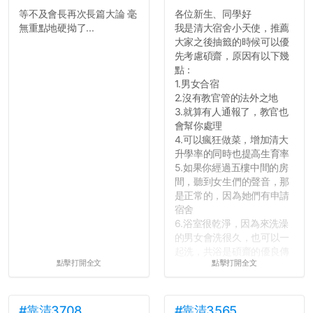
往後你們正直的態度一定會
等不及會長再次長篇大論 毫
各位新生、同學好
讓你們在社會上適應得更
無重點地硬拗了...
我是清大宿舍小天使，推薦
好。最後，那些作弊的同
大家之後抽籤的時候可以優
學，你們要瞭解到作弊對你
先考慮碩齋，原因有以下幾
們而言是沒有任何好處的，
點：
大學是你們唯一可以勇敢認
1.男女合宿
錯但不需要付出太大代價的
2.沒有教官管的法外之地
地方，你們在這時候如果不
3.就算有人通報了，教官也
會學會...
會幫你處理
4.可以瘋狂做菜，增加清大
升學率的同時也提高生育率
5.如果你經過五樓中間的房
間，聽到女生們的聲音，那
是正常的，因為她們有申請
宿舍
6.浴室很乾淨，因為來洗澡
的男女會洗很久，也可以一
起洗，共浴是碩齋的優良傳
點擊打開全文
點擊打開全文
統呢！
7.歡迎其他碩齋夥伴分享~
如果有任何想要我推薦的宿
舍房間，都歡迎留言讓我知
#靠清3708
#靠清3565