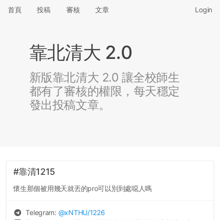
首頁
投稿
審核
文章
Login
靠北清大 2.0
新版靠北清大 2.0 讓全校師生
都有了審核的權限，每天穩定
發出投稿文章。
#靠清1215
懷生那個被用幾天就丟的pro可以別到處噁人嗎
Telegram:
@
xNTHU
/1226