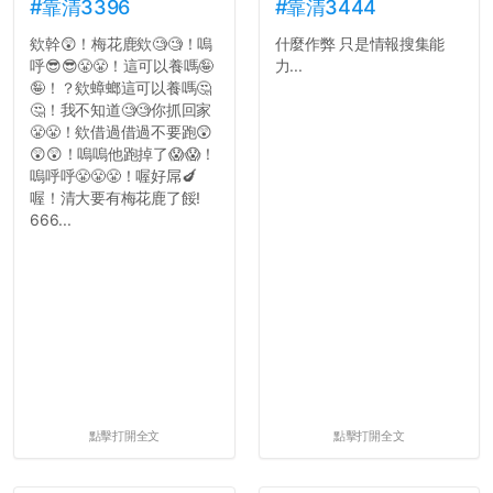
#靠清3396
#靠清3444
欸幹😲！梅花鹿欸🧐🧐！嗚
什麼作弊 只是情報搜集能
呼😎😎😤😤！這可以養嗎🤪
力...
🤪！？欸蟑螂這可以養嗎🤔
🤔！我不知道🧐🧐你抓回家
😤😤！欸借過借過不要跑😲
😲😲！嗚嗚他跑掉了😱😱！
嗚呼呼😤😤😤！喔好屌🍆
喔！清大要有梅花鹿了餒!
666...
點擊打開全文
點擊打開全文