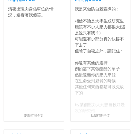
清夜出現肉身佔車位的情
我是來做防自殺宣導的：
況，還看著我傻笑...
相信不論是大學生或研究生
應該有不少人壓力都很大(還
是說只有我？)
可能還有少部分真的快撐不
下去了
但除了自殺之外，請記住：
你還有其他的選擇
例如簽下某張酷酷的單子
然後遠離你的壓力來源
在生命受到威脅的時候
其他任何東西都是可以先放
下的
by某個壓力大到想自殺好幾
次的研究僧...
點擊打開全文
點擊打開全文