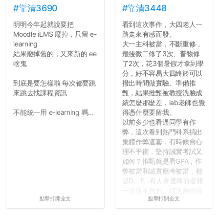
#靠清3690
#靠清3448
明明今年起就說要把
看到這次事件，大四老人一
Moodle iLMS 廢掉，只留 e-
路走來有感而發。
learning
大一主科被當，不斷重修，
結果廢掉舊的，又來新的 ee
最後微二修了3次、普物修
啥鬼
了2次，花3個暑假才拿到學
分，好不容易大四終於可以
到底是要怎樣啦 每次都要跳
撥出時間做實驗、準備推
來跳去找課程資訊
甄，結果推甄被教授洗臉成
績怎麼那麼差，lab老師也覺
不能統一用 e-learning 嗎...
得憑什麼要留我。
以前多少也看過同學有作
弊，這次看到熱門科系搞出
集體作弊這套，有時候會心
理不平衡，堅持誠實考試又
如何？推甄就是看GPA，作
弊被當和誠實應考被當，都
是D、E...有人會選擇前者賭
一波並不意外，何況兩位佛
點擊打開全文
點擊打開全文
心教授看起來要輕輕放下
了，之後履歷不會留下汙