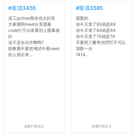
點...，希望這次事件不要助
長作弊的風氣。
#靠清3455
#靠清3565
資工python期末也太好笑
親愛的
反正老人我明天就要搬離新
大家都用meet分享螢幕
你今天拿了89就是89
竹，之後如何發展與我無
code打不出來看別人螢幕就
你今天拿了84就是84
關，就當最後一天發個牢騷
好
你今天拿了79就是79
吧XD，祝學弟妹們修課順利
這不是合法作弊嗎?
不要照三餐寄信問可不可以
~~...
助教要不要把考試中看meet
加那一分
的人抓出來...
7414...
點擊打開全文
點擊打開全文