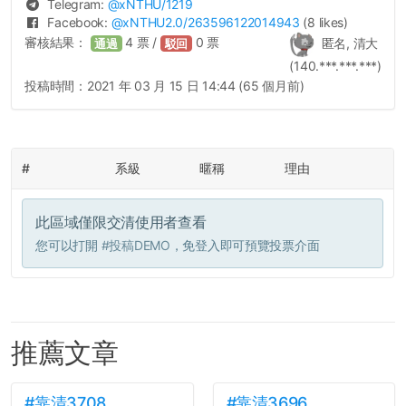
Telegram:
@
xNTHU
/1219
Facebook:
@
xNTHU2.0
/263596122014943
(8 likes)
審核結果：
4
票 /
0
票
匿名, 清大
通過
駁回
(140.***.***.***)
投稿時間：
2021 年 03 月 15 日 14:44 (65 個月前)
#
系級
暱稱
理由
此區域僅限交清使用者查看
您可以打開
#投稿DEMO
，免登入即可預覽投票介面
推薦文章
#靠清3708
#靠清3696