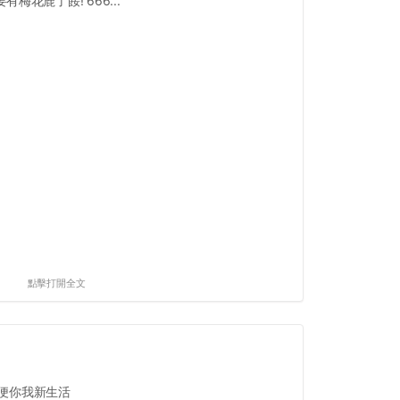
有梅花鹿了餒! 666...
點擊打開全文
方便你我新生活