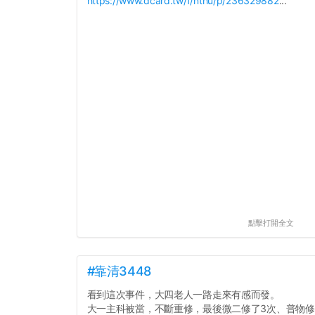
https://www.dcard.tw/f/nthu/p/236329882
...
點擊打開全文
#靠清3448
看到這次事件，大四老人一路走來有感而發。
大一主科被當，不斷重修，最後微二修了3次、普物修