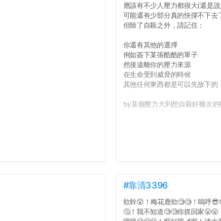
應該有不少人壓力都很大(還是說
可能還有少部分真的快撐不下去
但除了自殺之外，請記住：
你還有其他的選擇
例如簽下某張酷酷的單子
然後遠離你的壓力來源
在生命受到威脅的時候
其他任何東西都是可以先放下的
by某個壓力大到想自殺好幾次的研
#靠清3396
欸幹😲！梅花鹿欸🧐🧐！嗚呼😎
🤔！我不知道🧐🧐你抓回家😤