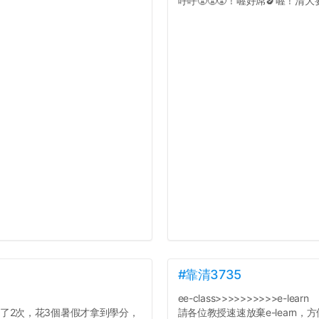
呼呼😤😤😤！喔好屌🍆喔！清大要
#靠清3735
ee-class>>>>>>>>>>e-learn
了2次，花3個暑假才拿到學分，
請各位教授速速放棄e-learn，