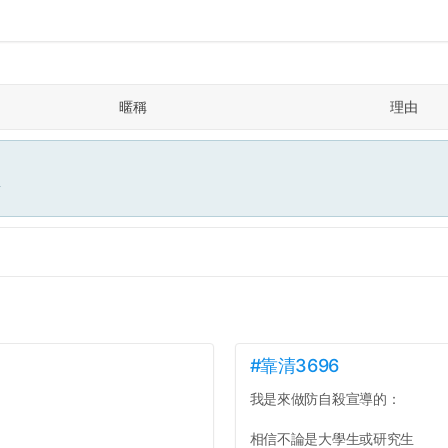
暱稱
理由
面
#靠清3696
我是來做防自殺宣導的：
相信不論是大學生或研究生