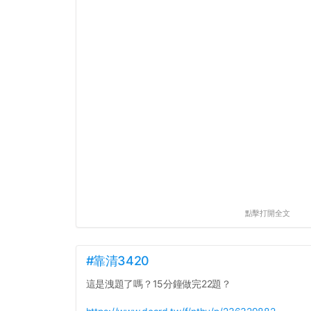
點擊打開全文
#靠清3420
這是洩題了嗎？15分鐘做完22題？