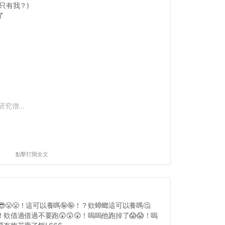
只有我？)
了
究僧...
點擊打開全文
😎😤😤！這可以養嗎🤪🤪！？欸蟑螂這可以養嗎🤔
！欸借過借過不要跑😲😲😲！嗚嗚他跑掉了😱😱！嗚