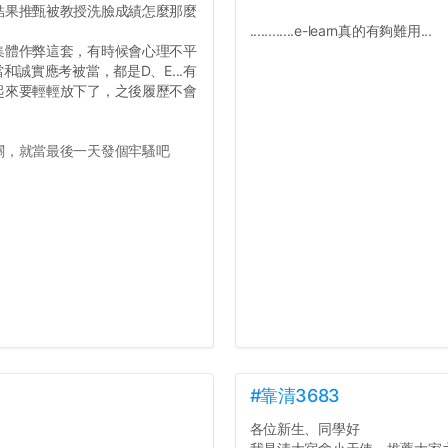
結果推甄被教授洗臉成績怎麼那麼
............e-learn真的有夠難用...
集體作弊這套，有時候會心理不平
誠實應考被當，都是D、E...有
起來要輕輕放下了，之後履歷不會
關，就當最後一天發個牢騷吧
#靠清3683
各位新生、同學好