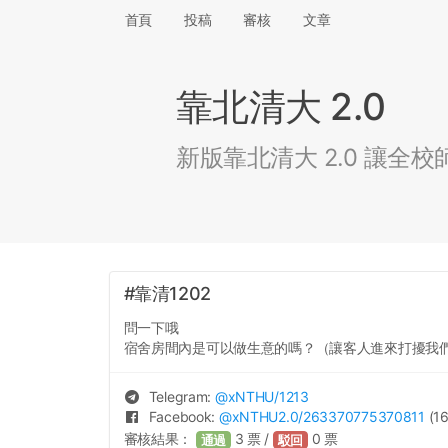
首頁
投稿
審核
文章
靠北清大 2.0
新版靠北清大 2.0 讓
#靠清1202
問一下哦
宿舍房間內是可以做生意的嗎？（讓客人進來打擾我們
Telegram:
@
xNTHU
/1213
Facebook:
@
xNTHU2.0
/263370775370811
(16
審核結果：
3
票 /
0
票
通過
駁回