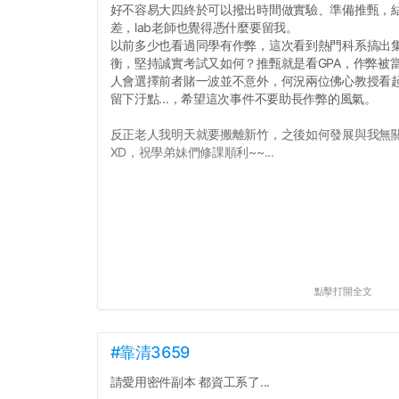
好不容易大四終於可以撥出時間做實驗、準備推甄，
差，lab老師也覺得憑什麼要留我。
以前多少也看過同學有作弊，這次看到熱門科系搞出
衡，堅持誠實考試又如何？推甄就是看GPA，作弊被當和
人會選擇前者賭一波並不意外，何況兩位佛心教授看
留下汙點...，希望這次事件不要助長作弊的風氣。
反正老人我明天就要搬離新竹，之後如何發展與我無
XD，祝學弟妹們修課順利~~...
點擊打開全文
#靠清3659
請愛用密件副本 都資工系了...