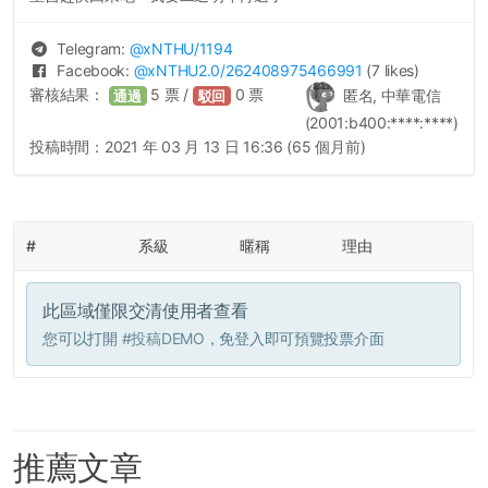
Telegram:
@
xNTHU
/1194
Facebook:
@
xNTHU2.0
/262408975466991
(7 likes)
審核結果：
5
票 /
0
票
匿名, 中華電信
通過
駁回
(2001:b400:****:****)
投稿時間：
2021 年 03 月 13 日 16:36 (65 個月前)
#
系級
暱稱
理由
此區域僅限交清使用者查看
您可以打開
#投稿DEMO
，免登入即可預覽投票介面
推薦文章