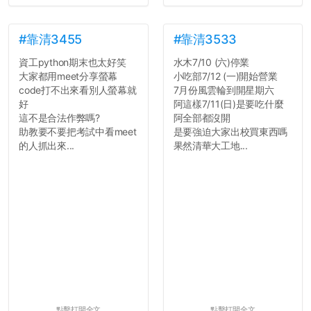
7.歡迎其他碩齋夥伴分享~
如果有任何想要我推薦的宿
舍房間，都歡迎留言讓我知
#靠清3455
#靠清3533
道...
資工python期末也太好笑
水木7/10 (六)停業
大家都用meet分享螢幕
小吃部7/12 (一)開始營業
code打不出來看別人螢幕就
7月份風雲輪到開星期六
好
阿這樣7/11(日)是要吃什麼
這不是合法作弊嗎?
阿全部都沒開
助教要不要把考試中看meet
是要強迫大家出校買東西嗎
的人抓出來...
果然清華大工地...
點擊打開全文
點擊打開全文