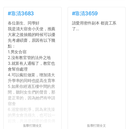
#靠清3683
#靠清3659
各位新生、同學好
請愛用密件副本 都資工系
我是清大宿舍小天使，推薦
了...
大家之後抽籤的時候可以優
先考慮碩齋，原因有以下幾
點：
1.男女合宿
2.沒有教官管的法外之地
3.就算有人通報了，教官也
會幫你處理
4.可以瘋狂做菜，增加清大
升學率的同時也提高生育率
5.如果你經過五樓中間的房
間，聽到女生們的聲音，那
是正常的，因為她們有申請
宿舍
6.浴室很乾淨，因為來洗澡
的男女會洗很久，也可以一
起洗，共浴是碩齋的優良傳
點擊打開全文
點擊打開全文
統呢！