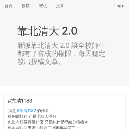
首頁
投稿
審核
文章
Login
靠北清大 2.0
新版靠北清大 2.0 讓全校師生
都有了審核的權限，每天穩定
發出投稿文章。
#靠清1183
我是
#靠清1182
的作者
很抱歉打錯了 是七個人滿分
也沒有想要抨擊什麼 只是純粹覺得給分很機車
重吉趕快回來吧⋯我要二退明年再選了⋯