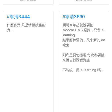
#靠清3444
#靠清3690
什麼作弊 只是情報搜集能
明明今年起就說要把
力...
Moodle iLMS 廢掉，只留 e-
learning
結果廢掉舊的，又來新的 ee
啥鬼
到底是要怎樣啦 每次都要跳
來跳去找課程資訊
不能統一用 e-learning 嗎...