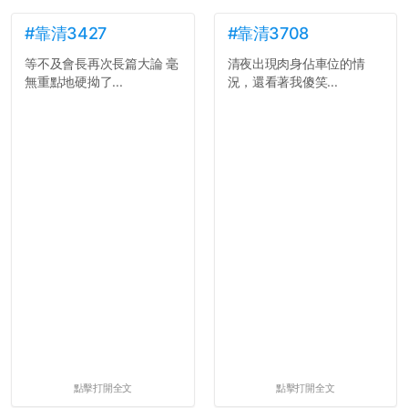
#靠清3427
#靠清3708
等不及會長再次長篇大論 毫
清夜出現肉身佔車位的情
無重點地硬拗了...
況，還看著我傻笑...
點擊打開全文
點擊打開全文